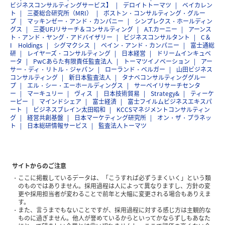
ビジネスコンサルティングサービス】
デロイトトーマツ
ベイカレン
ト
三菱総合研究所（MRI）
ボストン・コンサルティング・グルー
プ
マッキンゼー・アンド・カンパニー
シンプレクス・ホールディン
グス
三菱UFJリサーチ＆コンサルティング
A.T.カーニー
アーンス
ト・アンド・ヤング・アドバイザリー
ビジネスコンサルタント
C＆
I Holdings
シグマクシス
ベイン・アンド・カンパニー
富士通総
研
レイヤーズ・コンサルティング
日本経営
ドリームインキュベ
ータ
PwCあらた有限責任監査法人
トーマツイノベーション
アー
サー・ディ・リトル・ジャパン
ローランド・ベルガー
山田ビジネス
コンサルティング
新日本監査法人
タナベコンサルティンググルー
プ
エル・シー・エーホールディングス
サーベイリサーチセンタ
ー
マーキュリー
ヴィス
日本技術貿易
Strategy&
ティーケ
ーピー
マインドシェア
富士経済
富士フイルムビジネスエキスパ
ート
ビジネスブレイン太田昭和
KCCSマネジメントコンサルティン
グ
経営共創基盤
日本マーケティング研究所
オン・ザ・プラネッ
ト
日本総研情報サービス
監査法人トーマツ
サイトからのご注意
ここに掲載しているデータは、「こうすれば必ずうまくいく」という類
のものではありません。採用過程は人によって異なりますし、方針の変
更や採用担当者が変わることで前年と大幅に変更される場合もありえま
す。
また、言うまでもないことですが、採用過程に対する感じ方は主観的な
ものに過ぎません。他人が誉めているからといってかならずしもあなた