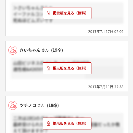
＞さいちゃんさんへ
イーファルコンです。
死ぬほどムズいです
2017年7月17日 02:09
さいちゃん
(19卒)
さん
山田ビジネスのインターショプのWEB
適性検&#26597;はどんな形式ですか
2017年7月11日 22:38
ツチノコ
(18卒)
さん
二次は2対2のグループ面接でしたー
最終受けられた方、どのような形式の面接だったか教
えて頂けますか？