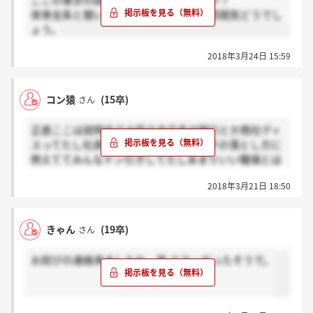
ここの東京の説明会行かれた方いますか？
体育会系と聞いたのですが人事の方の雰囲気どうでし
ょう。
2018年3月24日 15:59
コン猿
(15卒)
さん
正直ここは説明会で大阪の支店長が銀行とか商社ディ
スってたし社員も仕事の進め方を女の子の落とし方に
例えててみんなドン引きしてたしあまりいい職場とは
言えないよね、、、面接前段階でネガティヴ要素が見
2018年3月21日 18:50
えすぎているので俺はこの会社を練習台にする
きゃん
(19卒)
さん
お詫びの連絡来ましたね。笑 エラーだったそうで。