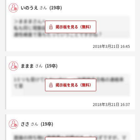
いのうえ
(19卒)
さん
＞まままさんへ
私も同じ現象起きてます（笑）
適性検査で落ちたっていうことですかね？
2018年3月21日 16:45
ままま
(19卒)
さん
1ミリも受けてもないのに、一次面接不合格の連絡来
て草
2018年3月21日 16:37
ささ
(19卒)
さん
面接の持ち物に履歴書と記載があったはずですが、マ