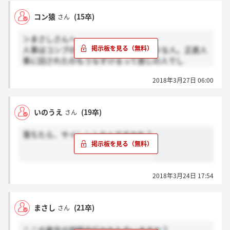
コン猿
(15卒)
さん
＞まさしさんへ
人事はコンプの塊やのにちょっと偉そうな人。正直人
事に回されたのもうなずけるって感じの人でし
た。。。それに比べると現場社員は割といい人が多い
2018年3月27日 06:00
と思った。
いのうえ
(19卒)
さん
落ちたら、サイレントなんですかね？
2018年3月24日 17:54
まさし
(21卒)
さん