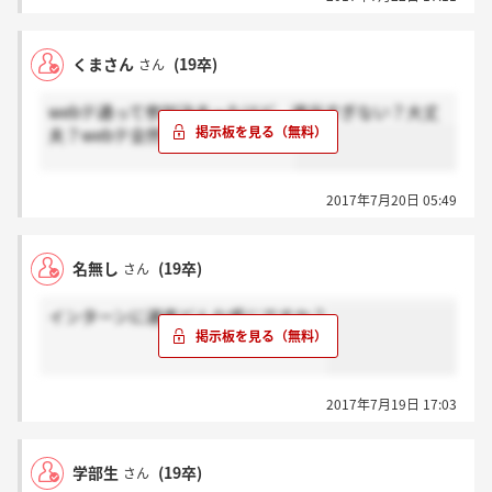
くまさん
(19卒)
さん
webテ通って参加決まったけど、適当すぎない？大丈
夫？webテ全然できなかったのに
2017年7月20日 05:49
名無し
(19卒)
さん
インターンに選考どんな感じですか？
2017年7月19日 17:03
学部生
(19卒)
さん