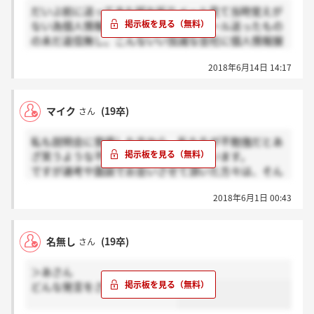
だいぶ前に送ってきた誤お祈りメール見て当時覚えが
ない為個人情報削除してほしい旨のメール送ったもの
の未だ返信無し。こんないい加減な会社に個人情報握
られてると思うと怖すぎる。
2018年6月14日 14:17
マイク
(19卒)
さん
私も説明会に登壇した方から、私たちが不勉強だとあ
ざ笑うような不快な発言があったと思います。
ですが選考や面談でお会いさせて頂いた方々は、そん
なことはなく、どの企業よりも人間味があふれて魅力
2018年6月1日 00:43
的でしたよ。本当に。
名無し
(19卒)
さん
＞あさん
どんな発言をされたんですか？