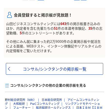
会員登録すると掲示板が見放題！
山田ビジネスコンサルティングには
643
件の掲示板書き込みの
ほか、内定者を含む先輩たちの
51
件の本選考体験記、
35
件の志
望動機、
5
件のエントリーシートがあります。
その他にみん就に集まった約2万9000件の企業掲示板や就活生
による面接、WEBテスト、インターン体験記やリアルタイムの
内定情報をご覧いただけます。
コンサル/シンクタンクの掲示板一覧
コンサル/シンクタンクの他の企業の掲示板を見る
野村総合研究所（NRI）
日本総合研究所
アビームコンサルティン
グ
大和総研
PwCコンサルティング
リンクアンドモチベーショ
ン
フューチャー
船井総研ホールディングス
日本ＩＢＭ【ＩＢＭ