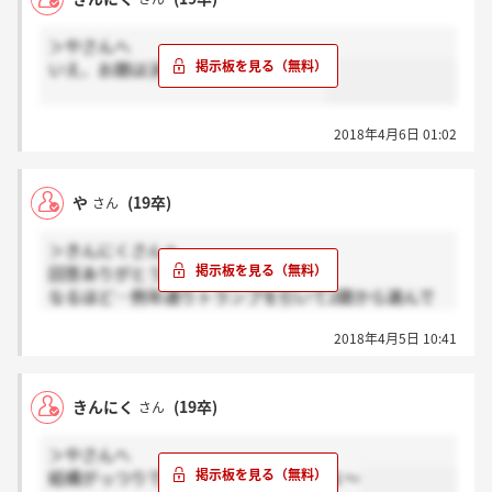
＞やさんへ
いえ、お題は決まってる感じでした！
2018年4月6日 01:02
や
(19卒)
さん
＞きんにくさんへ
回答ありがとうございます！
なるほど…例年通りトランプを引いて2題から選んで
回答する形式でしたか？個人形式なのは昨年と異なる
2018年4月5日 10:41
点ですね…
きんにく
(19卒)
さん
＞やさんへ
結構がっつりで、個人面接形式でしたよ～