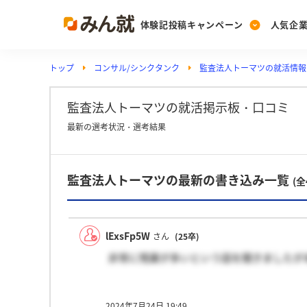
体験記投稿キャンペーン
人気企
トップ
コンサル/シンクタンク
監査法人トーマツの就活情報
Post
Ranking
PickUp
投稿する
ランキングを見る
注目の企業特集
監査法人トーマツの就活掲示板・口コミ
最新の選考状況・選考結果
Vote
監査法人トーマツの最新の書き込み一覧
投票する
(全
動画で知ろう！業界・
lExsFp5W
さん
(25卒)
非常に残業が多いという話を聞きましたが
2024年7月24日 19:49