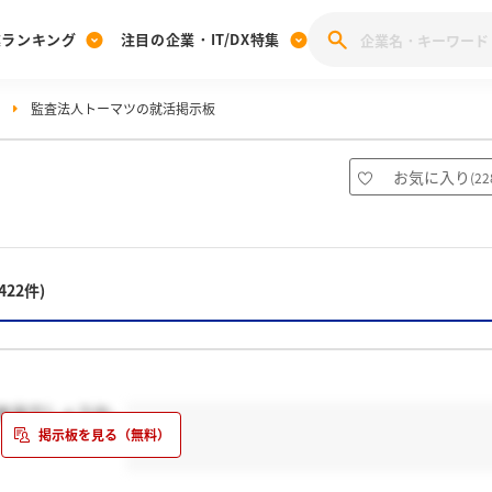
業ランキング
注目の企業・IT/DX特集
監査法人トーマツの就活掲示板
注目の企業特集
みんなのIT業界新卒就職人気企業ランキング
みんな
[27卒] 本選考体験記投稿キャンペーン
28卒 注目企業特集
27卒 注目企業特集
みんなのDX企業就職ブランド調査
お気に入り
(
22
注目のIT・DX企業特集
28卒 IT・DX企業特集
27卒 IT・DX企業特集
28卒
みんなのIT業界新卒就職人気企業ランキング
みんな
422件)
企業研究
本当でしょうか。