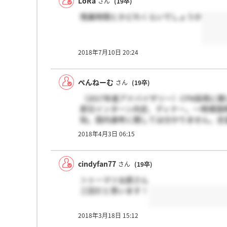
LoRa
さん
(19卒)
残業時間とかどれくらいでしょうか
2018年7月10日 20:24
ぺんねーむ
さん
(19卒)
（2017年度アドバイザリー）CFN採用
即日インターン内定、ディナー。一時帰国
知。国内選考に関しては分かりません。志
2018年4月3日 06:15
cindyfan77
さん
(19卒)
＞トーマツ太郎さん
三回だと思います！
2018年3月18日 15:12