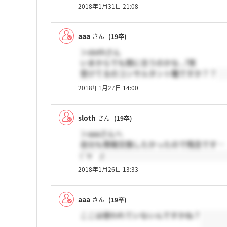
2018年1月31日 21:08
aaa
さん
(19卒)
＞slothさん
いまからでも間に合うのかな...?笑
受けてるのコンサルタント職ですか？？
2018年1月27日 14:00
sloth
さん
(19卒)
＞aaaさんへ
自分も情報交換したかったので残念です…
(´o｀;)
2018年1月26日 13:33
aaa
さん
(19卒)
ここは使われていないんですかね？