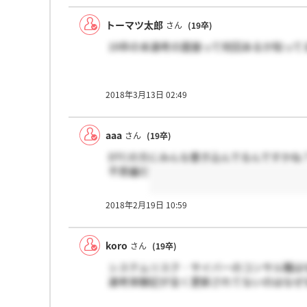
トーマツ太郎
さん
(19卒)
19卒の本選考の面接って何回あるか知って
2018年3月13日 02:49
aaa
さん
(19卒)
DTCの方にみんな書き込んでるんですかね
不思議だ
2018年2月19日 10:59
koro
さん
(19卒)
システムリスク・サイバーのコンサル職は
選考体験記が全く更新されてないのはなぜ