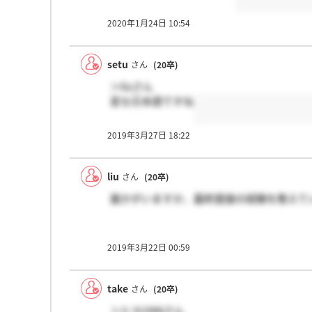
2020年1月24日 10:54
setu
さん
(20卒)
＞liuさん
変な日本語ですね
2019年3月27日 18:22
liu
さん
(20卒)
誰かがいますか、最終面接の経験を教えて
2019年3月22日 00:59
take
さん
(20卒)
＞ヒヨ1996さん