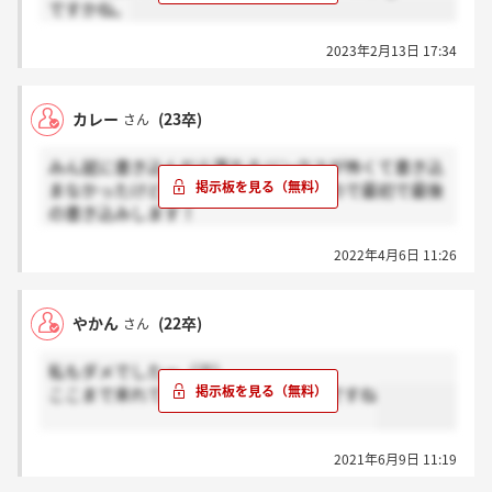
ですかね。
2023年2月13日 17:34
カレー
(23卒)
さん
みん就に書き込んだら落ちるジンクスが怖くて書き込
まなかったけどあっさり四次落ちしたので最初で最後
の書き込みします！
ここまで来れたけど、ここまでなんだと思うと本当に
2022年4月6日 11:26
悔しい～～
この投稿をもって切り替えます！24卒に幸あれ！
やかん
(22卒)
さん
私もダメでしたー（泣）
ここまで来れてよかったけど、悔しいですね
2021年6月9日 11:19