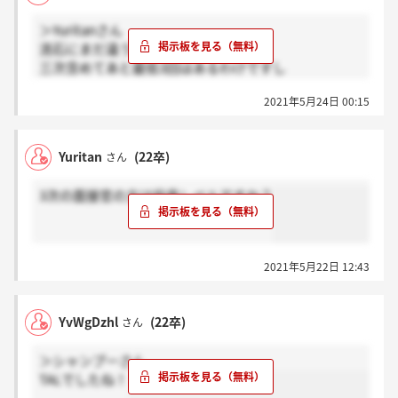
＞Yuritanさん
流石にまだ違うと思います
三次含めてあと最低3回はあるわけですし
長いっすねー！
2021年5月24日 00:15
Yuritan
(22卒)
さん
3次の面接官の方は役員レベルですか？
2021年5月22日 12:43
YvWgDzhl
(22卒)
さん
＞シャンプーさん
TALでしたね！