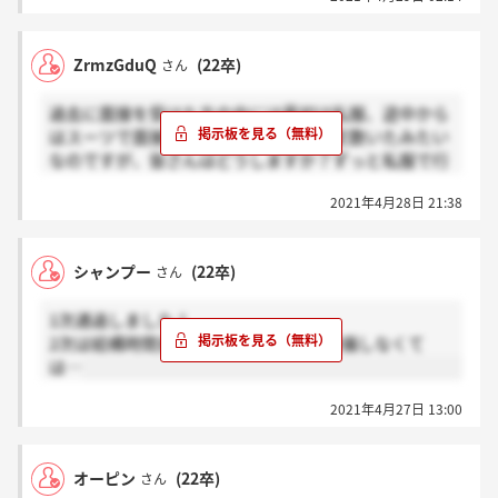
ZrmzGduQ
(22卒)
さん
過去に面接を受けた方の中には最初は私服、途中から
はスーツで面接に挑んだという方も一定数いたみたい
なのですが、皆さんはどうしますか？ずっと私服で行
く予定の人は感謝ボタンで教えていただけると助かり
2021年4月28日 21:38
ます。
シャンプー
(22卒)
さん
1次通過しました！
2次は結構時間長いですし、しっかり準備しなくて
は…
2021年4月27日 13:00
オーピン
(22卒)
さん