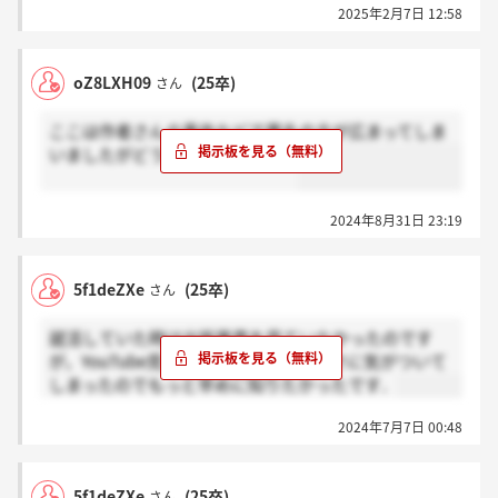
2025年2月7日 12:58
oZ8LXH09
(25卒)
さん
ここは作者さんの事件などで悪名の方が広まってしま
いましたがどうなんですかね、、
2024年8月31日 23:19
5f1deZXe
(25卒)
さん
就活していた時は出版業界を見ていなかったのです
が，YouTube見て編集者の仕事の面白さに気がついて
しまったのでもっと早めに知りたかったです．
2024年7月7日 00:48
5f1deZXe
(25卒)
さん