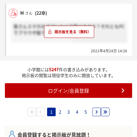
そうな気がします…少なくても100人、講談社では200
ったらどうしますか。?ここで一句、川柳を読んでく
人くらい残ってたとお聞きしました
ださい。お題：10年後の自分
M
(22卒)
さん
ちなみに、全部埋める必要はないといわれたと時間が
あまりなかったので私は４問程度しか埋められていま
皆さんスマホのアプリなどで受けますか？それともPC
せん。
でブラウザ版で受けますか？
2021年4月24日 14:26
小学館には
5247
件の書き込みがあります。
掲示板の閲覧は現役学生のみに開放しています。
ログイン/会員登録
1
2
3
4
5
会員登録すると掲示板が見放題！