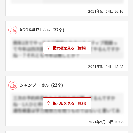
2021年5月14日 16:16
AGOK4U7J
(22卒)
さん
例年2次でやってる三題噺とかクリエイティブ問題っ
て今年は四次面接の対面の時にまとめてやるんですか
ね…？それとも今年は無しとか？
2021年5月14日 15:45
シャンプー
(22卒)
さん
三次の予約枠見たところ50人ほど残ってるんですか
ね…1人ひと枠なら、の話ですが。
適性検査は学力発想力を問うものではないと書いてあ
りましたね。昨年と同じであればTALのようなものな
2021年5月13日 10:08
のかと…？まあURLみないとなんとも言えませんが…