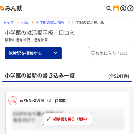
トップ
出版
小学館の就活情報
小学館の就活掲示板
小学館の就活掲示板・口コミ
最新の選考状況・選考結果
お気に入り
(
4351
)
体験記を投稿する
小学館の最新の書き込み一覧
(全5247件)
wEkNeXWM
(26卒)
さん
ESがかなり重い印象です。
気を付けて