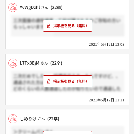
YvWgDzhl
(22卒)
さん
三次面接の適性検査って何が課されるかご存知の方い
らっしゃいますか？
2021年5月12日 12:08
L7Tx3EjM
(22卒)
さん
二次だめでした、、結構手応えあったんですけど、、
通過された方は頑張って下さい！
どのくらいの人数通過したのか知りたいので通過した
方は感謝ボタンダメだった方はホント？ボタンお願い
2021年5月12日 11:11
します。
しめりけ
(22卒)
さん
＞クリームパンさん