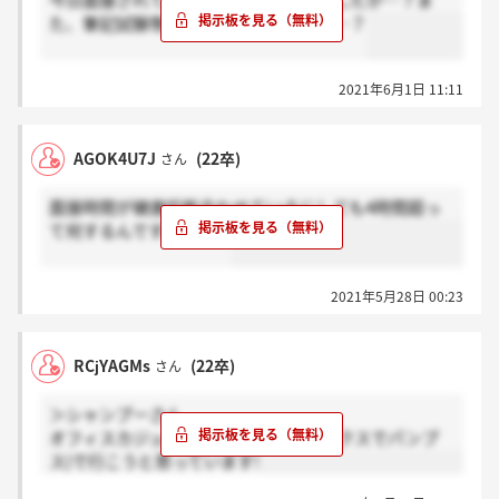
今日面接されている方、面接は何分でしたか…？ま
た、筆記試験等はなかったでしょうか…？
2021年6月1日 11:11
AGOK4U7J
(22卒)
さん
面接時間が健康診断合わせているにしても4時間超っ
て何するんですかね…。
2021年5月28日 00:23
RCjYAGMs
(22卒)
さん
＞シャンプーさん
オフィスカジュアル(ブラウスにスラックスでパンプ
ス)で行こうと思っています!