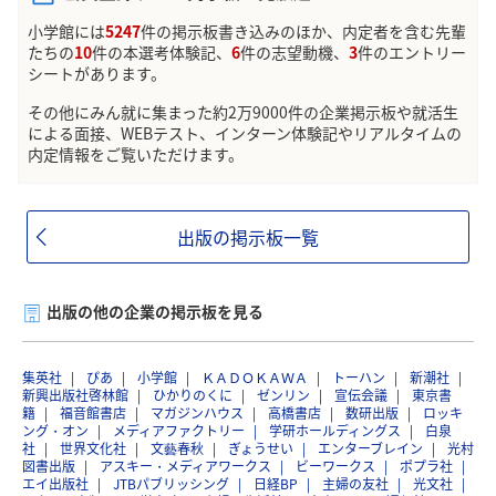
小学館には
5247
件の掲示板書き込みのほか、内定者を含む先輩
たちの
10
件の本選考体験記、
6
件の志望動機、
3
件のエントリー
シートがあります。
その他にみん就に集まった約2万9000件の企業掲示板や就活生
による面接、WEBテスト、インターン体験記やリアルタイムの
内定情報をご覧いただけます。
出版の掲示板一覧
出版の他の企業の掲示板を見る
集英社
ぴあ
小学館
ＫＡＤＯＫＡＷＡ
トーハン
新潮社
新興出版社啓林館
ひかりのくに
ゼンリン
宣伝会議
東京書
籍
福音館書店
マガジンハウス
高橋書店
数研出版
ロッキ
ング・オン
メディアファクトリー
学研ホールディングス
白泉
社
世界文化社
文藝春秋
ぎょうせい
エンターブレイン
光村
図書出版
アスキー・メディアワークス
ビーワークス
ポプラ社
エイ出版社
JTBパブリッシング
日経BP
主婦の友社
光文社