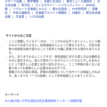
スターツ出版
医学書院
主婦と生活社
東京ニュース通信社
日
之出出版
旺文社
ディスカヴァー・トゥエンティワン
NHK出
版
リクルート北海道じゃらん
家の光協会
PHP研究所
双葉
社
中央公論新社
北海道アルバイト情報社
扶桑社
新日本法規
出版
文溪堂
いろは出版
サイトからのご注意
ここに掲載しているデータは、「こうすれば必ずうまくいく」という類
のものではありません。採用過程は人によって異なりますし、方針の変
更や採用担当者が変わることで前年と大幅に変更される場合もありえま
す。
また、言うまでもないことですが、採用過程に対する感じ方は主観的な
ものに過ぎません。他人が誉めているからといってかならずしもあなた
にとって望ましい企業とは言い切れませんし、ここで評価の高くない企
業であっても素晴らしい企業はあるはずです。
掲載された内容の真偽、評価の信頼性について当サイトは保証しかねま
す。あくまでも「一つの結果」として参考程度にとどめてください。
キーワード
みん就の使い方
学生認証
合同企業説明会
インターン
授業評価