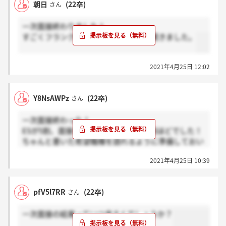
朝日
(22卒)
さん
一次面接終わりました！
すごくフランクで優しい面接官の方で驚きました。
2021年4月25日 12:02
Y8NsAWPz
(22卒)
さん
一次面接終わった！
ESが5割、面接シート1割、急な質問4割ほどでした！
ちゃんと書いた希望職種を語れるように準備しておい
て下さいね！
2021年4月25日 10:39
私はあまり出来なくて死にましたゆえ、皆様に勇気と
希望を与えたいです
pfV5l7RR
(22卒)
さん
一次面接の結果っていつ来るんでしょうか？