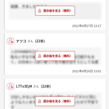
結果、きましたか？？
2021年4月27日 12:17
ナツコ
(22卒)
さん
＞ZrYHMkFXさん
私もいきなり始まりました。こちらの自己紹介もな
く、15分めいっぱい使って色々聞き出そうとしてる感
じでしたね...
2021年4月26日 15:01
L7Tx3EjM
(22卒)
さん
15分しかないのに2分も早く終わったんですけど同じ
ような人いますか？手応えも全くなかったので不安で
す