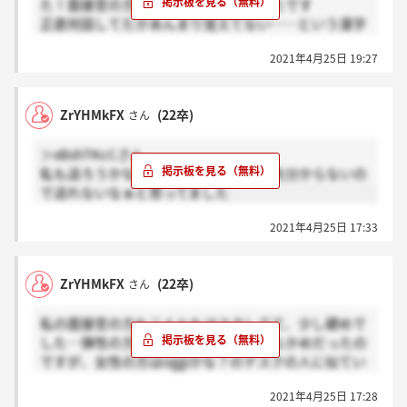
た！面接官の方の表情も読みづらかったです
正直何話してたかあんまり覚えてない……という漢字
です
2021年4月25日 19:27
ZrYHMkFX
(22卒)
さん
＞xBshTKcCさん
私も送ろうかなと思ったのですが、宛先分からないの
で送れないなぁと思ってました
2021年4月25日 17:33
ZrYHMkFX
(22卒)
さん
私の面接官の方も二人ともマスクしてて、少し硬めで
した…弾性の方は若手の方で少しやわらかめだったの
ですが、女性の方はoggiかな？のデスクの人に似てい
る気がする…とにかくがつがつ質問され(20問くら
2021年4月25日 17:28
い)、掘られまくり、動揺していいい答え出来ないこと