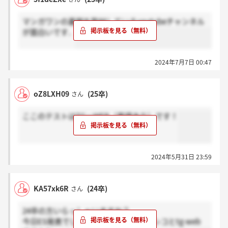
マンガワンの裏側を取材しているyoutubeチャンネル
が面白いです．
2024年7月7日 00:47
oZ8LXH09
(25卒)
さん
ここのテストはTGーWEB（英語あり）です！
2024年5月31日 23:59
KA57xk6R
(24卒)
さん
24卒の方いらっしゃいますか？
今日ES発表でしたね、、webテはデザシコとtg-web