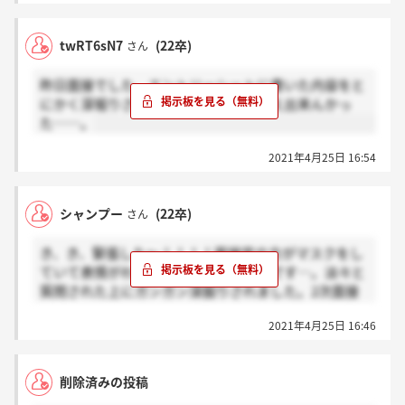
が多かったです。結果っていつ来るのでしょうか
twRT6sN7
(22卒)
さん
昨日面接でした。エントリーシートに書いた内容をと
にかく深堀りされました。全然いい答え出来んかっ
た……。
2021年4月25日 16:54
シャンプー
(22卒)
さん
き、き、緊張した～！！！！面接官の方がマスクをし
ていて表情がわからないのが辛かったです…。淡々と
質問された上にガンガン深掘りされました。2次面接
か？ってくらいに…
2021年4月25日 16:46
削除済みの投稿