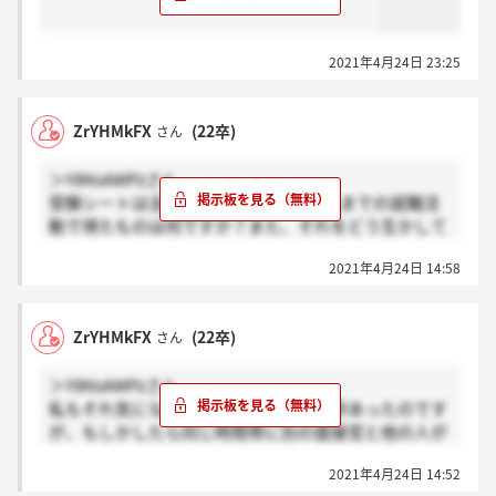
2021年4月24日 23:25
ZrYHMkFX
(22卒)
さん
＞Y8NsAWPzさん
受験シートは全10題ありました。?これまでの就職活
動で得たものは何ですか？また、それをどう生かして
いますか。?仕事を進めていくうえで大切だと思うこ
2021年4月24日 14:58
とは何ですか？また、その理由は何ですか？?これま
でに直面した最大のピンチと、それにどう取り組んだ
かをお書きください。?出版社で待ち受けている「仕
ZrYHMkFX
(22卒)
さん
事の厳しさ」とは、どんなものだと思いますか？?あ
なたの「精神力」を10点満点で自己採点し、その理由
＞Y8NsAWPzさん
を教えてください。?最近のニュースで感動したこと
私もそれ気になっていました…私も32枠あったのです
を教えてください。?あなたの人生で「忘れ去ってし
が、もしかしたら同じ時間帯に別の面接官と他の人が
まいたい」と思う経験を教えてください。?面接で突
やっているのかもと考えてて、OBの方からも一次面接
っ込まれたら困る質問を理由と共に教えてくださ
2021年4月24日 14:52
で32人はさすがに少なすぎるといわれたのでもっとい
い。?使えるお金は無制限で、３日間自由な時間があ