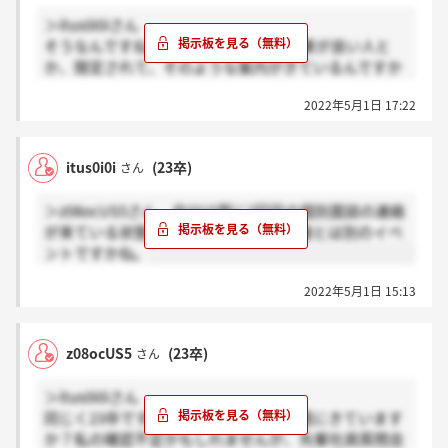
＞itus0i0iさん
そうなんですね…！ESや適性検査の結果が良い人と
か、限定されて、そのような案内がきているんですか
ね…。ご丁寧にありがとうございました。
2022年5月1日 17:22
itus0i0i
(23卒)
さん
＞z08ocUS5さん 自分は既に2回目の個別面談の連絡
が来ている状態です。交流会と一次面接とは別のイベ
ントですかね。
2022年5月1日 15:13
z08ocUS5
(23卒)
さん
＞itus0i0iさん
同じく23卒です。個別面談の連絡って既にきています
か？私の確認不足かもしれませんが、先輩社員質問会