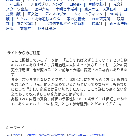
エイ出版社
JTBパブリッシング
日経BP
主婦の友社
光文社
スターツ出版
医学書院
主婦と生活社
東京ニュース通信社
日
之出出版
旺文社
ディスカヴァー・トゥエンティワン
NHK出
版
リクルート北海道じゃらん
家の光協会
PHP研究所
双葉
社
中央公論新社
北海道アルバイト情報社
扶桑社
新日本法規
出版
文溪堂
いろは出版
サイトからのご注意
ここに掲載しているデータは、「こうすれば必ずうまくいく」という類
のものではありません。採用過程は人によって異なりますし、方針の変
更や採用担当者が変わることで前年と大幅に変更される場合もありえま
す。
また、言うまでもないことですが、採用過程に対する感じ方は主観的な
ものに過ぎません。他人が誉めているからといってかならずしもあなた
にとって望ましい企業とは言い切れませんし、ここで評価の高くない企
業であっても素晴らしい企業はあるはずです。
掲載された内容の真偽、評価の信頼性について当サイトは保証しかねま
す。あくまでも「一つの結果」として参考程度にとどめてください。
キーワード
みん就の使い方
学生認証
合同企業説明会
インターン
授業評価