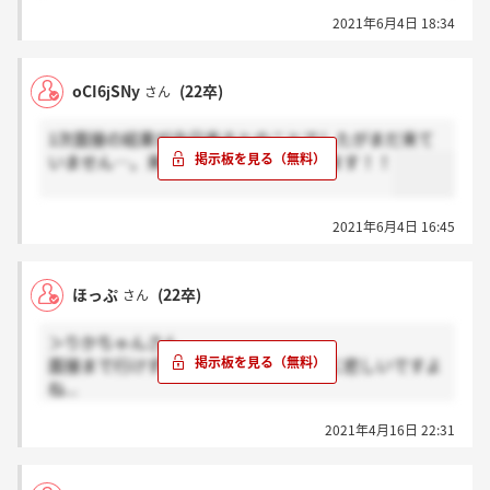
2021年6月4日 18:34
oCI6jSNy
(22卒)
さん
1次面接の結果が今日来るとのことでしたがまだ来て
いません…。来ている方感謝お願いします！！
2021年6月4日 16:45
ほっぷ
(22卒)
さん
＞りかちゃんさん
面接まで行けずに落ちてしまうの本当に悲しいですよ
ね...
ですがきっと他にご縁があるからだと信じましょう！
2021年4月16日 22:31
泣
めげずに頑張りましょうね( ??????? )