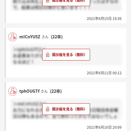
割り込み失礼します！二次は15日までだったはずなの
で、結果は明日以降かと思います！！！
2021年6月15日 19:36
mICnYU5Z
(22卒)
さん
＞tphOUGTfさん
お返事ありがとうございます！
なるほど！
もし最後の面接の日をご存知でしたら教えていただけ
2021年6月11日 00:12
ないでしょうか、、
tphOUGTf
(22卒)
さん
＞mICnYU5Zさん
お力になれるかわかりませんが、面接の日程自体金曜
日以降もあるので、全て終わってからではないでしょ
うかね？
2021年6月10日 20:09