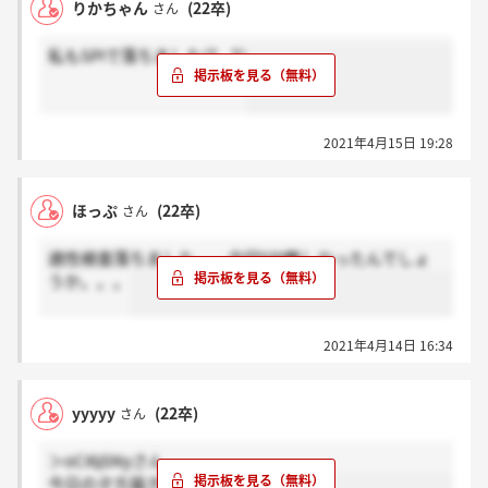
りかちゃん
(22卒)
さん
私もSPIで落ちました(T . T)
2021年4月15日 19:28
ほっぷ
(22卒)
さん
適性検査落ちました、、今回SPI難しかったんでしょ
うか。。。
2021年4月14日 16:34
yyyyy
(22卒)
さん
＞oCI6jSNyさん
今日の夕方届きましたよ～！