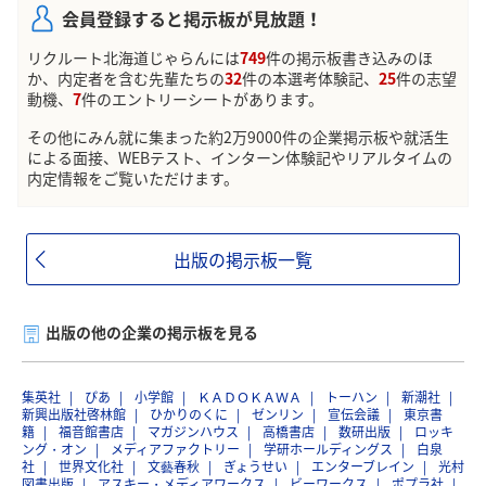
会員登録すると掲示板が見放題！
リクルート北海道じゃらんには
749
件の掲示板書き込みのほ
か、内定者を含む先輩たちの
32
件の本選考体験記、
25
件の志望
動機、
7
件のエントリーシートがあります。
その他にみん就に集まった約2万9000件の企業掲示板や就活生
による面接、WEBテスト、インターン体験記やリアルタイムの
内定情報をご覧いただけます。
出版の掲示板一覧
出版の他の企業の掲示板を見る
集英社
ぴあ
小学館
ＫＡＤＯＫＡＷＡ
トーハン
新潮社
新興出版社啓林館
ひかりのくに
ゼンリン
宣伝会議
東京書
籍
福音館書店
マガジンハウス
高橋書店
数研出版
ロッキ
ング・オン
メディアファクトリー
学研ホールディングス
白泉
社
世界文化社
文藝春秋
ぎょうせい
エンターブレイン
光村
図書出版
アスキー・メディアワークス
ビーワークス
ポプラ社