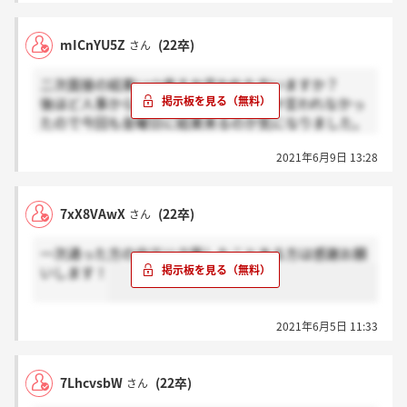
mICnYU5Z
(22卒)
さん
二次面接の結果いつ来るか言われた方いますか？
後ほど人事から連絡があります、としか言われなかっ
たので今回も金曜日に結果来るのか気になりました。
伝えられた方いましたら教えてほしいです！
2021年6月9日 13:28
7xX8VAwX
(22卒)
さん
一次通った方の中でリク面したことある方は感謝お願
いします！
2021年6月5日 11:33
7LhcvsbW
(22卒)
さん