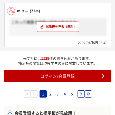
てください。頼みました。
m
(21卒)
さん
これって横書きで良いですよね？？？
2020年6月5日 13:37
光文社には
1139
件の書き込みがあります。
掲示板の閲覧は現役学生のみに開放しています。
ログイン/会員登録
1
2
3
4
5
会員登録すると掲示板が見放題！