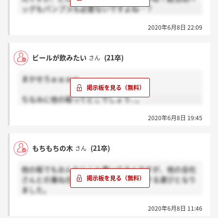
ッグもパンプスも必要ないですよね…？
2020年6月8日 22:09
ビールが飲みたい
(21卒)
さん
まかせろぉぉぉぉ
ちなみに他の板ってどこでしょう...。
2020年6月8日 19:45
もちもちの木
(21卒)
さん
他の板でもおんなじこと書いてるんですが、他の会社
さんとの兼ね合いもあり、選考を辞退する運びとなり
ました。
この会社に入って新書・ノンフィクション作品に関わ
2020年6月8日 11:46
ることになるかもしれない方、ぜひ面白い新書を作っ