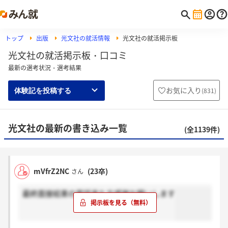
トップ
出版
光文社の就活情報
光文社の就活掲示板
光文社の就活掲示板・口コミ
最新の選考状況・選考結果
お気に入り
(
831
)
体験記を投稿する
光文社の最新の書き込み一覧
(全1139件)
mVfrZ2NC
(23卒)
さん
最終面接結果の電話来た方感謝お願いします