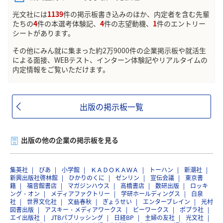
光文社には
1139
件の掲示板書き込みのほか、内定者を含む先輩
たちの
4
件の本選考体験記、
4
件の志望動機、
1
件のエントリー
シートがあります。
その他にみん就に集まった約2万9000件の企業掲示板や就活生
による面接、WEBテスト、インターン体験記やリアルタイムの
内定情報をご覧いただけます。
出版の掲示板一覧
出版の他の企業の掲示板を見る
集英社
ぴあ
小学館
ＫＡＤＯＫＡＷＡ
トーハン
新潮社
新興出版社啓林館
ひかりのくに
ゼンリン
宣伝会議
東京書
籍
福音館書店
マガジンハウス
高橋書店
数研出版
ロッキ
ング・オン
メディアファクトリー
学研ホールディングス
白泉
社
世界文化社
文藝春秋
ぎょうせい
エンターブレイン
光村
図書出版
アスキー・メディアワークス
ビーワークス
ポプラ社
エイ出版社
JTBパブリッシング
日経BP
主婦の友社
光文社