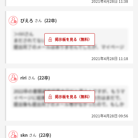
2021年4月28日 11:38
ぴえろ
(22卒)
さん
＞ririさん
まだされてないです！
提出完了のメールはありませんでしたが、マイページ
に受領した旨のメッセージ？があったかと思います
2021年4月28日 11:18
riri
(22卒)
さん
2022卒の書類選考結果本日だと思うんですが、もうマ
イページに結果表示されてますか？私の方はまだで、
提出後も提出完了のメール等がなかったので、もしか
したら提出できていなかったかと少し不安です、、
2021年4月28日 09:56
skn
(22卒)
さん