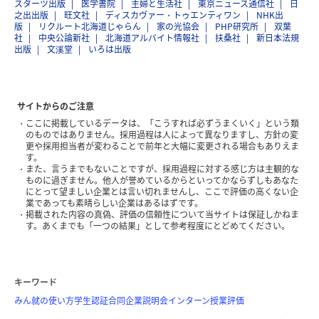
スターツ出版
医学書院
主婦と生活社
東京ニュース通信社
日
之出出版
旺文社
ディスカヴァー・トゥエンティワン
NHK出
版
リクルート北海道じゃらん
家の光協会
PHP研究所
双葉
社
中央公論新社
北海道アルバイト情報社
扶桑社
新日本法規
出版
文溪堂
いろは出版
サイトからのご注意
ここに掲載しているデータは、「こうすれば必ずうまくいく」という類
のものではありません。採用過程は人によって異なりますし、方針の変
更や採用担当者が変わることで前年と大幅に変更される場合もありえま
す。
また、言うまでもないことですが、採用過程に対する感じ方は主観的な
ものに過ぎません。他人が誉めているからといってかならずしもあなた
にとって望ましい企業とは言い切れませんし、ここで評価の高くない企
業であっても素晴らしい企業はあるはずです。
掲載された内容の真偽、評価の信頼性について当サイトは保証しかねま
す。あくまでも「一つの結果」として参考程度にとどめてください。
キーワード
みん就の使い方
学生認証
合同企業説明会
インターン
授業評価