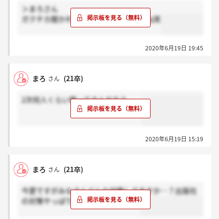
＞まろさん
ガクチカ聞かれないとかザラですもんね笑
2020年6月19日 19:45
まろ
(21卒)
さん
2次何人くらい残ってるんだろう、、
2020年6月19日 15:19
まろ
(21卒)
さん
今更ですがみなさんどんな対策してますか…？出版社
の対策やっぱり難しいです（ ; _ ; ）