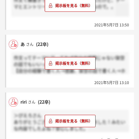
作文て横書きですかね？縦書きかと思ったけど、テー
マとエントリー番号・氏名欄が横書きなので。。
2021年5月7日 13:50
あ
(22卒)
さん
作文ってテーマに沿ってれば自分の経験じゃない架空
の話でもいいってことですかね？
【自分の経験で書く人→感謝、架空の話で書く人→ホ
ント？】
2021年5月7日 13:10
押していただきたいです！
riri
(22卒)
さん
＞ぴえろさん
ありがとうございます！！送信完了しました！みたい
な内容でしたよね？安心しました。