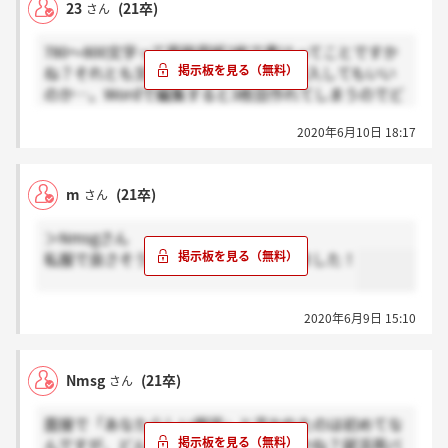
23
(21卒)
さん
780～800文字って原稿用紙2枚で書けってことですか
ね？それとも文字数重視して3枚目に突入してもいい
のか…。Wordで編集すると3枚目作れてしまうのでど
っちなのでしょう?皆さんどうしてますか？
2020年6月10日 18:17
m
(21卒)
さん
＞Nmsgさん
私服で良さそうです！編集長が言ってました！
2020年6月9日 15:10
Nmsg
(21卒)
さん
面接で「あなたらしい服装」と言われたのは初めてな
んですが、どんな服装でも良いんですかね？就活用バ