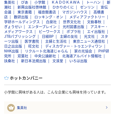
集英社
ぴあ
小学館
ＫＡＤＯＫＡＷＡ
トーハン
新
潮社
新興出版社啓林館
ひかりのくに
ゼンリン
宣伝
会議
東京書籍
福音館書店
マガジンハウス
高橋書
店
数研出版
ロッキング・オン
メディアファクトリー
学研ホールディングス
白泉社
世界文化社
文藝春秋
ぎょうせい
エンターブレイン
光村図書出版
アスキー・
メディアワークス
ビーワークス
ポプラ社
エイ出版社
JTBパブリッシング
日経BP
主婦の友社
光文社
スタ
ーツ出版
医学書院
主婦と生活社
東京ニュース通信社
日之出出版
旺文社
ディスカヴァー・トゥエンティワン
NHK出版
リクルート北海道じゃらん
家の光協会
PHP研
究所
双葉社
中央公論新社
北海道アルバイト情報社
扶桑社
新日本法規出版
文溪堂
いろは出版
ホットカンパニー
小学館に興味がある人は、こんな企業にも興味を持っています。
集英社
1