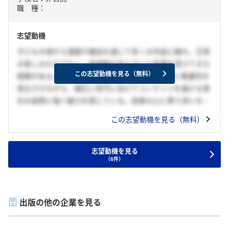
職 種：
志望動機
子どもの頃から漫画や雑誌を通じて多くの作品に触れ、日常
の楽しみだけでなく、価値観や考え方にも影響を受けてきた
この志望動機を見る（無料）
経験がある。その中で、エンターテインメント性と教養性を
両立させながら、幅広い世代に向けてコンテンツを届ける貴
社の姿勢に強く魅力を感じている。読者の心に寄り添いなが
ら、新しいテーマや表現にも挑戦し続ける編集方針に魅力を
この志望動機を見る（無料）
感じ、自分もその一員として企画から制作、発信まで一貫し
て関わりたいと考えている。特に、紙とデジタルの両面で読
者との接点が多様化する中で、既存の人気作品を大切にしつ
志望動機を見る
（6件）
つ、新しい才能や企画を発掘し、次の世代の定番となる作品
づくりに携わりたい。多様な読者のニーズを丁寧に汲み取
り、企画力と粘り強さを生かして、長く愛されるコンテンツ
を生み出すことに貢献したいと考え志望する。
出版の他の企業を見る