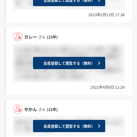
会員登録して閲覧する（無料）
ね、、webテはデザシコとtg-webですかね。
2023年2月13日 17:34
カレー
さん
(23卒)
みん就に書き込んだら落ちるジンクスが怖くて書き
込まなかったけどあっさり四次落ちしたので最初で
最後の書き込みします！ ここまで来れたけど、ここ
会員登録して閲覧する（無料）
までなんだと思うと本当に悔しい～～ この投稿をも
って切り替えます！24卒に幸あれ！
2022年4月6日 11:26
やかん
さん
(22卒)
私もダメでしたー（泣） ここまで来れてよかったけ
会員登録して閲覧する（無料）
ど、悔しいですね