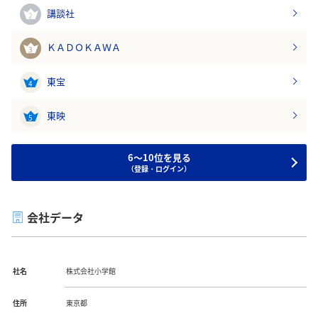
講談社
2
ＫＡＤＯＫＡＷＡ
3
東宝
4
東映
5
6～10位を見る
（登録・ログイン）
会社データ
社名
株式会社小学館
住所
東京都