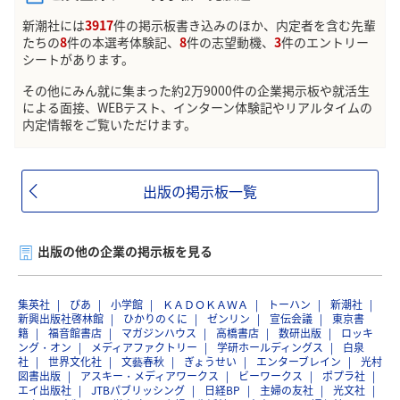
新潮社には
3917
件の掲示板書き込みのほか、内定者を含む先輩
たちの
8
件の本選考体験記、
8
件の志望動機、
3
件のエントリー
シートがあります。
その他にみん就に集まった約2万9000件の企業掲示板や就活生
による面接、WEBテスト、インターン体験記やリアルタイムの
内定情報をご覧いただけます。
出版の掲示板一覧
出版の他の企業の掲示板を見る
集英社
ぴあ
小学館
ＫＡＤＯＫＡＷＡ
トーハン
新潮社
新興出版社啓林館
ひかりのくに
ゼンリン
宣伝会議
東京書
籍
福音館書店
マガジンハウス
高橋書店
数研出版
ロッキ
ング・オン
メディアファクトリー
学研ホールディングス
白泉
社
世界文化社
文藝春秋
ぎょうせい
エンターブレイン
光村
図書出版
アスキー・メディアワークス
ビーワークス
ポプラ社
エイ出版社
JTBパブリッシング
日経BP
主婦の友社
光文社