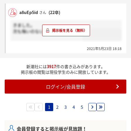
a8uEp5id
(22卒)
さん
きました。
次も悔いのないように頑張ります。
2021年5月23日 18:18
新潮社には
3917
件の書き込みがあります。
掲示板の閲覧は現役学生のみに開放しています。
ログイン/会員登録
1
2
3
4
5
会員登録すると掲示板が見放題！