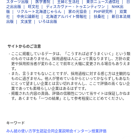
スターツ出版
医学書院
主婦と生活社
東京ニュース通信社
日
之出出版
旺文社
ディスカヴァー・トゥエンティワン
NHK出
版
リクルート北海道じゃらん
家の光協会
PHP研究所
双葉
社
中央公論新社
北海道アルバイト情報社
扶桑社
新日本法規
出版
文溪堂
いろは出版
サイトからのご注意
ここに掲載しているデータは、「こうすれば必ずうまくいく」という類
のものではありません。採用過程は人によって異なりますし、方針の変
更や採用担当者が変わることで前年と大幅に変更される場合もありえま
す。
また、言うまでもないことですが、採用過程に対する感じ方は主観的な
ものに過ぎません。他人が誉めているからといってかならずしもあなた
にとって望ましい企業とは言い切れませんし、ここで評価の高くない企
業であっても素晴らしい企業はあるはずです。
掲載された内容の真偽、評価の信頼性について当サイトは保証しかねま
す。あくまでも「一つの結果」として参考程度にとどめてください。
キーワード
みん就の使い方
学生認証
合同企業説明会
インターン
授業評価