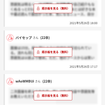
雰囲気は明るく、ほぼ雑談。志望動機や自己紹介もな
くぬるっとESについて聞かれました。あとは好きな本
や最近読んで面白かった本、気になるニュース、自分
の趣味や好きなものについて等。実質デザイン思考テ
2021年5月26日 18:00
ストでふるいにかけられる選考だと思います。
バイセップ
(22卒)
さん
面接は15分。前と同じように仕切りで区切られてい
る。流れも同じ。
雰囲気は以前より堅め。ただ、他のブースからは笑い
声が盛んに聞こえていたので、面接官による。
2021年5月26日 17:17
内容はESの深堀りなのでアドバイスできないです。各
自その場で頑張ってください。
wAoWMBUi
(22卒)
さん
以上、遺言でした。
悔いのない出版就活を……。
二次面接を終えられた方、宜しければ内容や雰囲気等
お教えいただきたいです…！