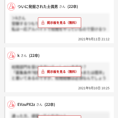
ついに発掘された土偶男
(22卒)
さん
＞kさん
受験するつもりです
私は一応アルバイトで校閲をやっているので受けるつ
もりですが、必須条件ではないと思っています。
2021年9月11日 21:12
k
(22卒)
さん
校閲部門を受ける方いらっしゃいますか？
「募集条件?校閲経験者?22年卒業見込みまたは既卒」
と書いてあるのですが、校閲経験は必須なんでしょう
か.....受けますが......
2021年9月10日 10:25
EVzuPX2z
(22卒)
さん
通った方、頑張ってください！