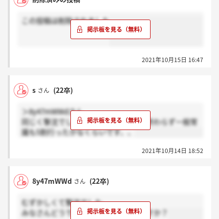
対人の面接である以上多少の時間のずれがあるのは致
この投稿は削除されました
し方ないことではありますが、結果的に悔いやわだか
まりの残る面接でした。
思えば昨年の二次面接の際も、志望動機に対し「さ
2021年10月15日 16:47
ぁ、どうする！？」と「フランク」に面接が始まった
記憶があります。「学生」に対する態度が表れている
なぁと感じました。
s
(22卒)
さん
面接内容に悔いは残るものの、二年分のご対応を見る
＞8y47mWWdさん
に自分には合わないなと感じたので、ご縁がなくて良
同じく撃沈でした、原稿引き合わせは終わらず一般常
かったとも感じています。
識も5割行ったかなくらいです、、
新潮社さんの「作品」自体は好きなので読み続けるつ
2021年10月14日 18:52
もりです。
今後、誰かしらのご参考になれば。
8y47mWWd
(22卒)
さん
むずかしくて撃沈でした。
みなさんどうでしたか？手応えありますか？