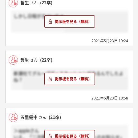
哲生
(22卒)
さん
しかし日程がきついなぁ
2021年5月23日 19:24
哲生
(22卒)
さん
新潮社てグループディスカッションがあるんでしたよ
ね？
2021年5月23日 18:58
五里霧中
(21卒)
さん
＞appleさん
いえ、「二次面接とデザイン思考テストのお知らせ」