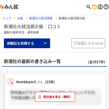
トップ
出版
新潮社の就活情報
新潮社の就活掲示板
新潮社の就活掲示板・口コミ
最新の選考状況・選考結果
お気に入り
(
1914
)
体験記を投稿する
新潮社の最新の書き込み一覧
(全3917件)
4nmbkwmS
(23卒)
さん
昨年度はデザイン思考テストがあったらしいですが、
今年度は無いのでしょうか…