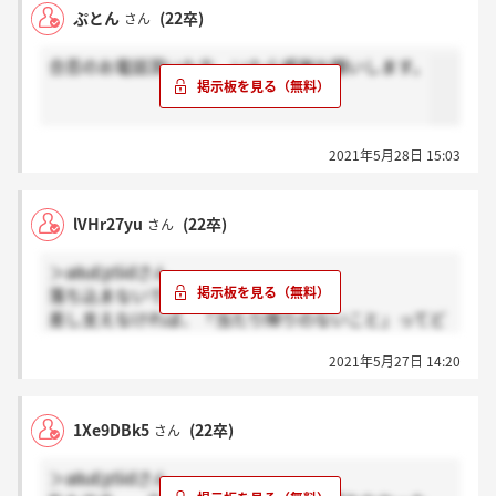
ぷとん
(22卒)
さん
合否のお電話頂いた方、いたら感謝お願いします。
2021年5月28日 15:03
lVHr27yu
(22卒)
さん
＞a8uEp5idさん
落ち込まないでください！！
差し支えなければ、「当たり障りのないこと」ってど
んな質問だったのか教えてくださると幸いです。
2021年5月27日 14:20
1Xe9DBk5
(22卒)
さん
＞a8uEp5idさん