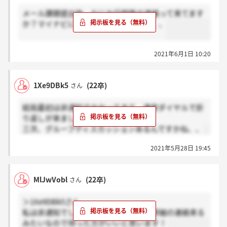
メール課題提出後、なにか日程等の連絡って来てます
か？マイナビにも何も届いていなくて、、
2021年6月1日 10:20
1Xe9DBk5
(22卒)
さん
結局最初は非通知でかかってきて、通常ダイヤルで折
り返しが来ました！
三次、グループディスカッションあるんですかね、、
2021年5月28日 19:45
MlJwVobl
(22卒)
さん
＞1Xe9DBk5さん
私は非通知でした！マイナビにこの後詳細の連絡来る
みたいなので待った方がいいと思います！