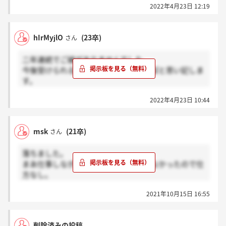
2022年4月23日 12:19
hIrMyjlO
(23卒)
さん
二年連続でご縁がありませんでした。
今後受けられる誰かへのご参考になればと思い記しま
す。
2022年4月23日 10:44
私自身のエントリーシートに面白みがなかったのだろ
う、あるいはある程度ESや筆記試験の結果で通過者が
絞られていたのかもとも思いますが、
msk
(21卒)
さん
・他の方の面接が長引いて時間が押し、「面接終了予
落ちました。
定時刻」から面接が始まりました。その結果、面接官
まあ仕事しながらで碌々対策できていなかったので仕
の方も早く終わらせたいのか雑談等もなく質問が端的
方なし。
になされ、こちらも焦る雰囲気の面接でした。(上記
というか受かってたら来週も有休とらなければならん
のように私のESのせいもあると思います)
2021年10月15日 16:55
かったので少し安堵した節はある……。
・各ブースに案内してくださる人事課？の方から面接
受かった人は是非頑張っていただきたい。
時間が遅れたことに対する謝罪はいただきましたが、
面接官の方にはそのことに触れられませんでした。
削除済みの投稿