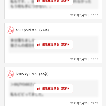
私もです、、全然入ってからのことを喋れなかった
もう何も手につかない、、
皆さん頑張ってください。
2021年5月27日 14:14
a8uEp5id
(22卒)
さん
多分落ちました。
皆さんの成功を祈ってます。
何も聞いてくれん。当たり障りのないことしか。。。
2021年5月27日 13:13
lVHr27yu
(22卒)
さん
＞8Xj7YOddさん
私もビビってました。
過去のネット記事には400字作文とかあったので…
2021年5月26日 22:28
貴重な体験談、ありがとうございます。