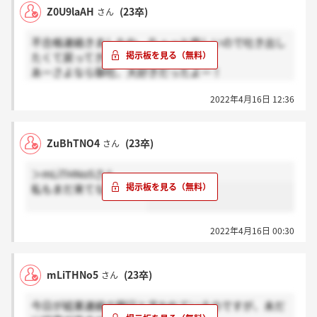
Z0U9laAH
(23卒)
さん
不合格連絡きましたね。ちょっと悲しいので吐き出し
たくて戻ってきました。
あーさよなら御社、大好きだったよー！
2022年4月16日 12:36
皆さん前向いて頑張っていきましょう！！！
（theデジタルタトゥーで恐縮です笑）
ZuBhTNO4
(23卒)
さん
＞mLiTHNo5さん
私もまだ来てないです。
2022年4月16日 00:30
mLiTHNo5
(23卒)
さん
今日が結果連絡の期日と言われているのですが、未だ