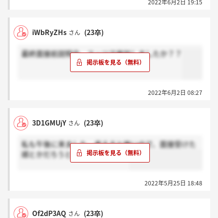
2022年6月2日 19:15
iWbRyZHs
(23卒)
さん
最終面接前説明会、スーツで参加しましたか？？
2022年6月2日 08:27
3D1GMUjY
(23卒)
さん
私も午後に来ました。考えると怖いので、面接受けた
順とかだろうと受け止めてます。
2022年5月25日 18:48
Of2dP3AQ
(23卒)
さん