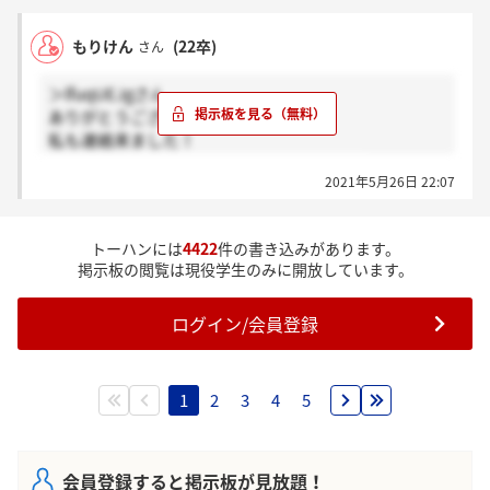
た。。。
もりけん
(22卒)
さん
＞lfuqUEJgさん
ありがとうございます！
私も連絡来ました！
ちなみにOB訪問などの案内はされました？
2021年5月26日 22:07
トーハンには
4422
件の書き込みがあります。
掲示板の閲覧は現役学生のみに開放しています。
ログイン/会員登録
1
2
3
4
5
会員登録すると掲示板が見放題！