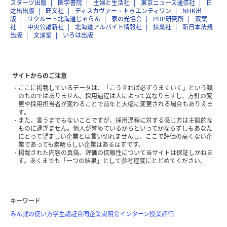
スターツ出版
医学書院
主婦と生活社
東京ニュース通信社
日
之出出版
旺文社
ディスカヴァー・トゥエンティワン
NHK出
版
リクルート北海道じゃらん
家の光協会
PHP研究所
双葉
社
中央公論新社
北海道アルバイト情報社
扶桑社
新日本法規
出版
文溪堂
いろは出版
サイトからのご注意
ここに掲載しているデータは、「こうすれば必ずうまくいく」という類
のものではありません。採用過程は人によって異なりますし、方針の変
更や採用担当者が変わることで前年と大幅に変更される場合もありえま
す。
また、言うまでもないことですが、採用過程に対する感じ方は主観的な
ものに過ぎません。他人が誉めているからといってかならずしもあなた
にとって望ましい企業とは言い切れませんし、ここで評価の高くない企
業であっても素晴らしい企業はあるはずです。
掲載された内容の真偽、評価の信頼性について当サイトは保証しかねま
す。あくまでも「一つの結果」として参考程度にとどめてください。
キーワード
みん就の使い方
学生認証
合同企業説明会
インターン
授業評価