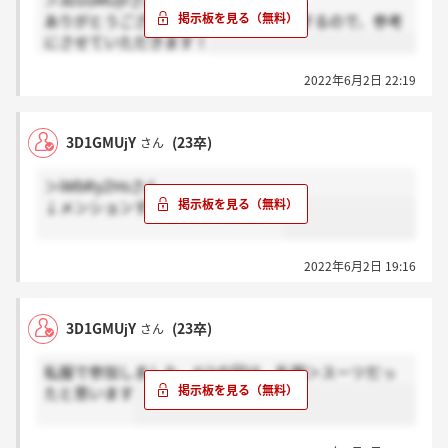
＞3D1GMUjYさん
ありがとうございます！！私明日参加するので、参考
にさせていただきます！
2022年6月2日 22:19
3D1GMUjY
(23卒)
さん
＞iWbRyZHsさん
↓メンションするの忘れてました汗
2022年6月2日 19:16
3D1GMUjY
(23卒)
さん
私服で参加しました。6/1の回は、私服＞スーツだっ
たと思います