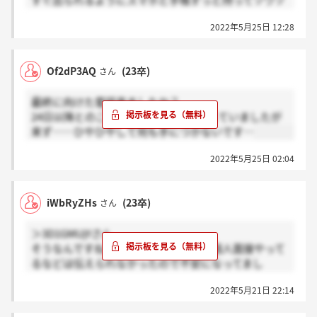
すぐ出られるようにスマホと手帳ずっと持ってソワソ
ワしているのでちょっと疲れましたw
2022年5月25日 12:28
Of2dP3AQ
(23卒)
さん
最終に向けた電話来ましたか？
24日以降とのことだったので1日待機していましたが
来ず……ひやひやして何も手につかないです…
2022年5月25日 02:04
iWbRyZHs
(23卒)
さん
＞3D1GMUjYさん
そうなんですね、、！！私は20日まで個人面接やって
るなどは伝えられなかったので不安になってまし
た、、、ありがとうございます！！
2022年5月21日 22:14