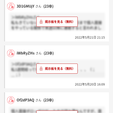
3D1GMUjY
(23卒)
さん
＞iWbRyZHsさん
私もきていないです。面接の際に、20日まで個人面接
をやっている関係で来週以降に連絡すると言われまし
たよ
2022年5月21日 21:15
iWbRyZHs
(23卒)
さん
＞Of2dP3AQさん
私1週間経っても連絡きてないです、、、、、（；
＿；）
2022年5月20日 16:09
Of2dP3AQ
(23卒)
さん
個人面接ボロッボロだったので望み薄なんですが、面