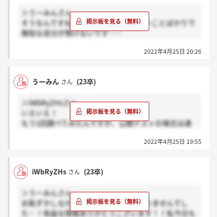
＞うーみんさん
そうなんですね…！！！すごい知らないことばかりで
無知な自分が情けないです……
待つしかないですね(T . T)うーみんさんに良い結果が
2022年4月25日 20:26
出ることを祈ってます！
うーみん
(23卒)
さん
＞iWbRyZHsさん
いえいえ！
もう1回調べてみたんですが、公開テストの場合は通
常5日以内なんだそうです。
2022年4月25日 19:55
今回は非公開なので詳しくは分からないのですが、別
の企業のテスト受けた時(テスト結果公開型)は、3日後
には結果が開示されていたので、そのくらいが目安か
iWbRyZHs
(23卒)
さん
なあと思います！
気長に待つしかないですね…(＞＜)
＞うーみんさん
お恥ずかしながらテスト結果のこと知りませんでし
た…！有益な情報ありがとうございます！！私今日も