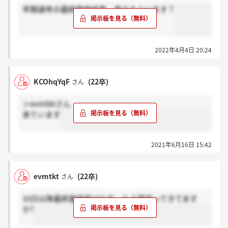
早期選考の最終面接結果、来てる人います？
2022年4月4日 20:24
KCOhqYqF
(22卒)
さん
＞evmtktさん
来ています
2021年6月16日 15:42
evmtkt
(22卒)
さん
10日以降最終面接受けた方、もう電話ってきてます
か?