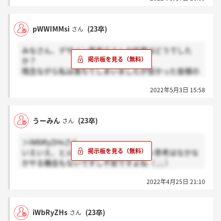
pWWIMMsi
(23卒)
さん
みなさん、デザイン思考テストの結果はどうでした
か？
残念ながら私は落ちてしまいましたが受かった皆様の
健闘をお祈りしています
2022年5月3日 15:58
うーみん
(23卒)
さん
＞iWbRyZHsさん
いえいえ、とんでもないです！デザイン思考はなかな
かやる機会もないですし不安ですよね（ ; ; ）
お互い良い結果になりますように！！
2022年4月25日 21:10
iWbRyZHs
(23卒)
さん