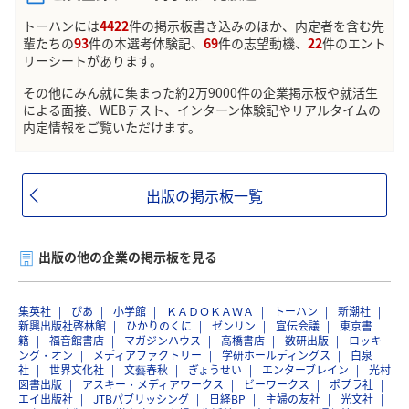
トーハンには
4422
件の掲示板書き込みのほか、内定者を含む先
輩たちの
93
件の本選考体験記、
69
件の志望動機、
22
件のエント
リーシートがあります。
その他にみん就に集まった約2万9000件の企業掲示板や就活生
による面接、WEBテスト、インターン体験記やリアルタイムの
内定情報をご覧いただけます。
出版の掲示板一覧
出版の他の企業の掲示板を見る
集英社
ぴあ
小学館
ＫＡＤＯＫＡＷＡ
トーハン
新潮社
新興出版社啓林館
ひかりのくに
ゼンリン
宣伝会議
東京書
籍
福音館書店
マガジンハウス
高橋書店
数研出版
ロッキ
ング・オン
メディアファクトリー
学研ホールディングス
白泉
社
世界文化社
文藝春秋
ぎょうせい
エンターブレイン
光村
図書出版
アスキー・メディアワークス
ビーワークス
ポプラ社
エイ出版社
JTBパブリッシング
日経BP
主婦の友社
光文社