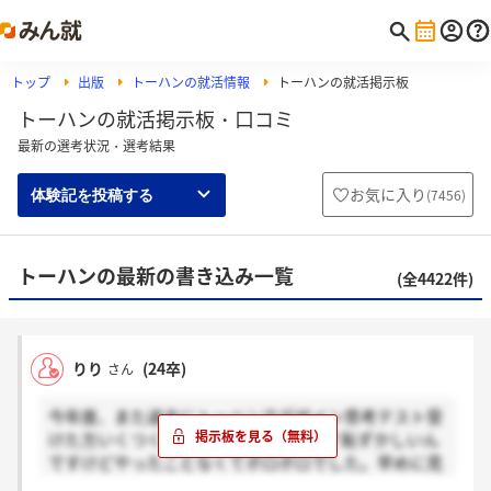
トップ
出版
トーハンの就活情報
トーハンの就活掲示板
トーハンの就活掲示板・口コミ
最新の選考状況・選考結果
お気に入り
(
7456
)
体験記を投稿する
トーハンの最新の書き込み一覧
(全4422件)
りり
(24卒)
さん
今年度、また過去にトーハンでデザイン思考テスト受
けた方いくつくらい数出しましたか...？恥ずかしいん
ですけどやったことなくてボロボロでした。早めに見
切りつけたいのでよかったら教えてください。