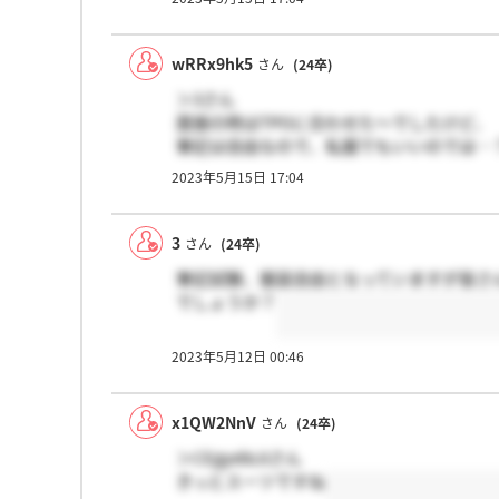
wRRx9hk5
さん
(24卒)
＞3さん
面接の時はTPOに合わせた～でしたけど、
筆記は自由なので、私服でもいいのでは…
2023年5月15日 17:04
3
さん
(24卒)
筆記試験、服装自由となっていますが皆さ
でしょうか？
2023年5月12日 00:46
x1QW2NnV
さん
(24卒)
＞CEgyebL6さん
きっとスーツですね