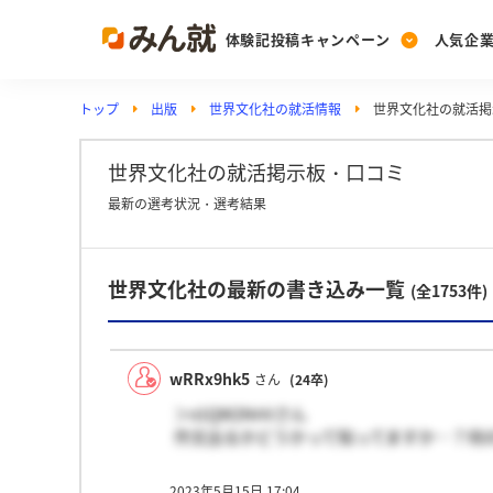
体験記投稿キャンペーン
人気企
トップ
出版
世界文化社の就活情報
世界文化社の就活掲
Post
Ranking
PickUp
投稿する
ランキングを見る
注目の企業特集
世界文化社の就活掲示板・口コミ
最新の選考状況・選考結果
Vote
世界文化社の最新の書き込み一覧
投票する
(全1753件)
動画で知ろう！業界・
wRRx9hk5
さん
(24卒)
＞x1QW2NnVさん
作文出るかどうかって知ってますか…？何
2023年5月15日 17:04