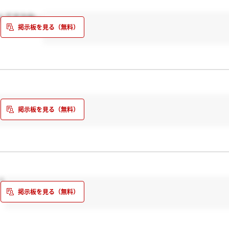
んですかね…
？