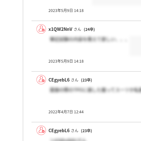
2023年5月9日 14:18
x1QW2NnV
さん
(24卒)
筆記試験の内容を教えて欲しい、、、
2023年5月9日 14:18
CEgyebL6
さん
(23卒)
面接の際のTPOに適した服ってスーツか私
2022年4月7日 12:44
CEgyebL6
さん
(23卒)
＞H3dvyb0Uさん