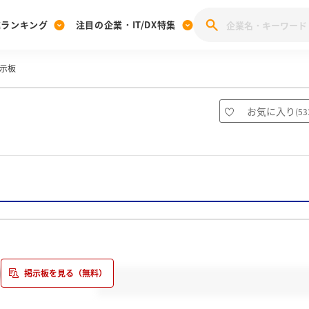
業ランキング
注目の企業・IT/DX特集
示板
注目の企業特集
みんなのIT業界新卒就職人気企業ランキング
みんな
[27卒] 本選考体験記投稿キャンペーン
28卒 注目企業特集
27卒 注目企業特集
みんなのDX企業就職ブランド調査
お気に入り
(
53
注目のIT・DX企業特集
28卒 IT・DX企業特集
27卒 IT・DX企業特集
28卒
みんなのIT業界新卒就職人気企業ランキング
みんな
企業研究
の準備もできてない…