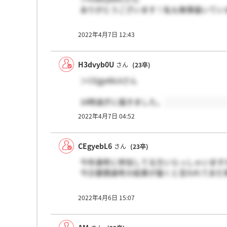
ありがとうございます！私も無事届いてい
2022年4月7日 12:43
H3dvyb0U
さん
(23卒)
＞CEgyebL6さん
16時過ぎに届きました。
2022年4月7日 04:52
CEgyebL6
さん
(23卒)
今年選考に参加してる方いらっしゃいます
今日書類選考の結果が届くと言われてまだ
2022年4月6日 15:07