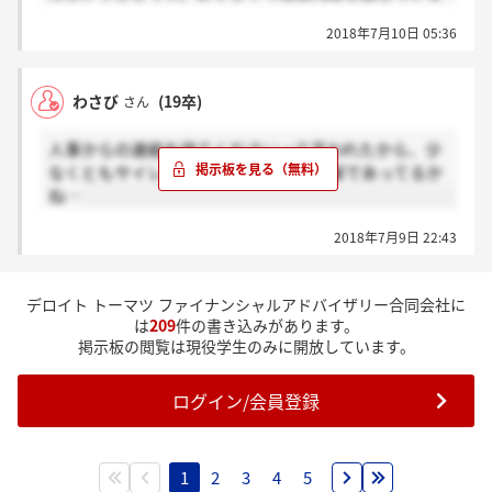
人数と東京キャリアフォーラムで内定を出したい人数
2018年7月10日 05:36
の合計が枠の人数を結構超えているのでは。軽率に内
定者を増やす前に既内定者への意思確認をし、可能な
ら数を減らしてまず新卒枠オーバーのリスクヘッジを
わさび
(19卒)
さん
してから、その上でのキャリアフォーラム組への内定
通知になるのではないでしょうか。憶測ですが・・・
人事からの連絡を待てくださいって言われたから、少
なくともサイレントないはずという理解であってるか
ね…
2018年7月9日 22:43
デロイト トーマツ ファイナンシャルアドバイザリー合同会社に
は
209
件の書き込みがあります。
掲示板の閲覧は現役学生のみに開放しています。
ログイン/会員登録
1
2
3
4
5