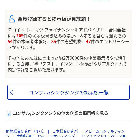
会員登録すると掲示板が見放題！
デロイト トーマツ ファイナンシャルアドバイザリー合同会社
には
209
件の掲示板書き込みのほか、内定者を含む先輩たちの
54
件の本選考体験記、
36
件の志望動機、
47
件のエントリーシー
トがあります。
その他にみん就に集まった約2万9000件の企業掲示板や就活生
による面接、WEBテスト、インターン体験記やリアルタイムの
内定情報をご覧いただけます。
コンサル/シンクタンクの掲示板一覧
コンサル/シンクタンクの他の企業の掲示板を見る
野村総合研究所（NRI）
日本総合研究所
アビームコンサルティン
グ
大和総研
PwCコンサルティング
リンクアンドモチベーショ