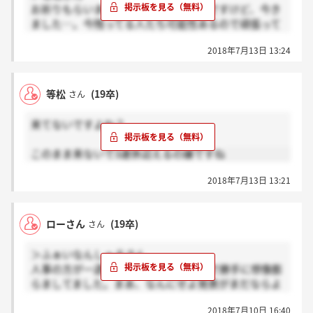
お祈りもらいました。先週末受けたんですけど、今き
ました…。今残ってる人たち可能性あるので頑張って
ください。
2018年7月13日 13:24
等松
(19卒)
さん
来てないですよね？
このまま来ないで3連休迎えるの嫌ですね
2018年7月13日 13:21
ローさん
(19卒)
さん
＞ふぁいなんしゃるさん
人事の方が一週間程度との話だったので勝手に想像膨
らましてました。まあ、なんにせよ発表がまだならよ
かったです。
2018年7月10日 16:40