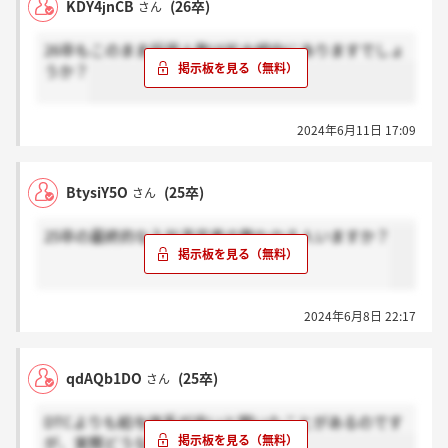
KDY4jnCB
(26卒)
さん
26卒もこのまま採用人数は拡大傾向にありますでしょ
うか？
2024年6月11日 17:09
BtysiY5O
(25卒)
さん
25卒の最終的な入社予定者の数わかる人いますか？
2024年6月8日 22:17
qdAQb1DO
(25卒)
さん
DTCよりも給与体系が良いと聞いたことがあるのです
が、実際どうなのでしょう。