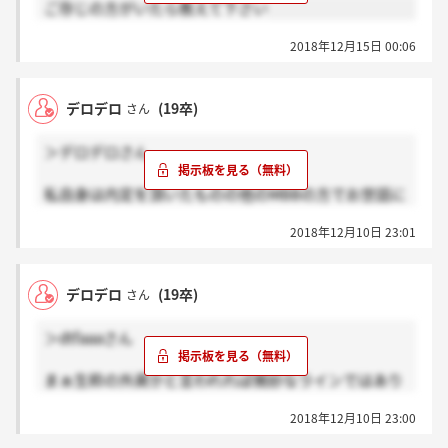
ご存じの方がいたら教えて下さい
2018年12月15日 00:06
デロデロ
(19卒)
さん
＞デロデロさん
私自身は内定を頂いたものの他のMBBの方でお世話に
なる事になり、デロイトとは縁がありませんでした
2018年12月10日 23:01
が、選考を通じてとてもいい企業だなぁと思いました
よ。客観的事実として、先日発表された「海外留学生
した学生が働きたい企業ランキング」でも文系・総合
デロデロ
(19卒)
さん
1位でしたから。
昨今のＭ&Ａ自体もとても活況なので、成長性は非常
＞dtfaaaさん
に高い環境ですしね。
これから受験される20卒の方々はぜひ頑張って下さい
まぁ生粋の外資かと言われれば微妙なラインではあり
ね(^^)
ますけど、就活業界では外資系として扱われているの
2018年12月10日 23:00
が公然の事実ですからね。それに、そんなこと言い出
してしまえばデロイト以外のbig4（PWC、KPMG、