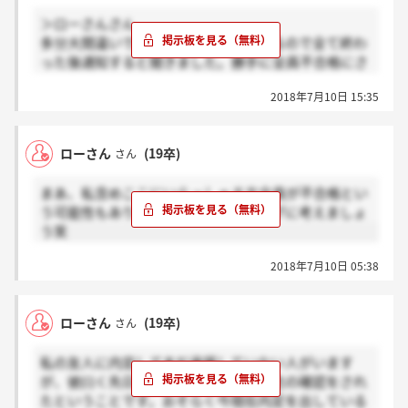
＞ローさんさん
多分大間違いで、今週まで最終面接あるので全て終わ
った後通知すると聞きました。勝手に全員不合格にさ
せないで下さい。
2018年7月10日 15:35
ローさん
(19卒)
さん
まあ、私含めここにいらっしゃる方全員が不合格とい
う可能性もありますが・・・ポジティブに考えましょ
う笑
2018年7月10日 05:38
ローさん
(19卒)
さん
私の友人に内定してまだ承諾していない人がいます
が、彼曰く先日電話がかかってきて意志の確認をされ
たということです。おそらく今現在内定を出している