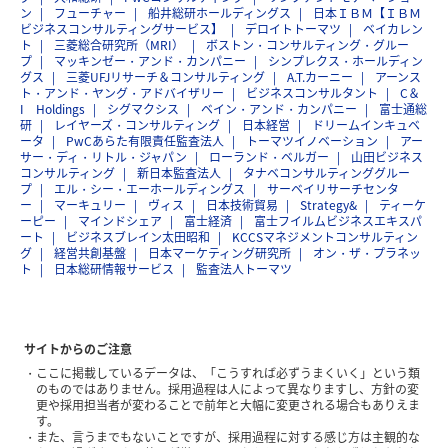
ン
フューチャー
船井総研ホールディングス
日本ＩＢＭ【ＩＢＭ
ビジネスコンサルティングサービス】
デロイトトーマツ
ベイカレン
ト
三菱総合研究所（MRI）
ボストン・コンサルティング・グルー
プ
マッキンゼー・アンド・カンパニー
シンプレクス・ホールディン
グス
三菱UFJリサーチ＆コンサルティング
A.T.カーニー
アーンス
ト・アンド・ヤング・アドバイザリー
ビジネスコンサルタント
C＆
I Holdings
シグマクシス
ベイン・アンド・カンパニー
富士通総
研
レイヤーズ・コンサルティング
日本経営
ドリームインキュベ
ータ
PwCあらた有限責任監査法人
トーマツイノベーション
アー
サー・ディ・リトル・ジャパン
ローランド・ベルガー
山田ビジネス
コンサルティング
新日本監査法人
タナベコンサルティンググルー
プ
エル・シー・エーホールディングス
サーベイリサーチセンタ
ー
マーキュリー
ヴィス
日本技術貿易
Strategy&
ティーケ
ーピー
マインドシェア
富士経済
富士フイルムビジネスエキスパ
ート
ビジネスブレイン太田昭和
KCCSマネジメントコンサルティン
グ
経営共創基盤
日本マーケティング研究所
オン・ザ・プラネッ
ト
日本総研情報サービス
監査法人トーマツ
サイトからのご注意
ここに掲載しているデータは、「こうすれば必ずうまくいく」という類
のものではありません。採用過程は人によって異なりますし、方針の変
更や採用担当者が変わることで前年と大幅に変更される場合もありえま
す。
また、言うまでもないことですが、採用過程に対する感じ方は主観的な