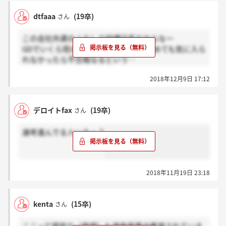
EY）も、全て国内資本でやってる日系企業ですから
dtfaaa
(19卒)
さん
ね、そもそもｗｗ
この会社外資のふりして結構日系だからなー
dtfaaaさんあなた今年度の選考で、他人が客観的にみ
GDでいくら班の雰囲気良くして議論進めても気に入ら
た際に貴方が能力的に至らなくて選考落ちした事を、
れなかったら不合格なるという‥
あたかも試験官やデロイトのせいにしてますね。失礼
所詮その程度といえばその程度な会社。
だけど、貴方自身のその傲慢さが災いした良い例だと
2018年12月9日 17:12
思いますよ。
以前MBBのとあるパートナーの方が言ってみえました
けど、big4やMBBをはじめとしたトップコンサルで
デロイトfax
(19卒)
さん
は、最終的に「人柄の良さといった人間性」が最重視
されるそうです。というのも、コンサルが相手にする
選考進んでる人いるー？
のはクライアントのCEOやCFOといった企業のトップ
の方だからです。特に新卒アナリストともなれば、自
分の父親かそれより年上・目上のクライアントと新人
のうちからいきなり仕事をする事になりますし、これ
2018年11月19日 23:18
は他の事業会社では基本的に「あり得ない」事です。
先のパートナーの方の言葉をお借りすると、『コンサ
ルといっても結局はクライアントあっての客商売。だ
kenta
(15卒)
さん
からこそ、相手方に気に入ってもらえるような人柄や
人間性が何よりも重要で、その上でバリューを提示で