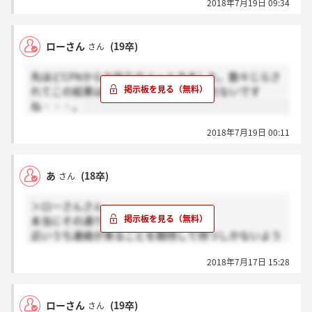
2018年7月19日 09:34
ローさん
(19卒)
さん
先ほどCFNからお祈りのメールきました。散々じらさ
れてこの結果は正直不本意ですが、仕方ないです
ね・・・。
2018年7月19日 00:11
あ
(18卒)
さん
＞ローさんさん
本当にその通りですね。
近いうち連絡が来ることを期待して待つしかないよう
です...
2018年7月17日 15:28
補欠なのかな笑
後ほど連絡がありましたら教えていただけると助かり
ます。
ローさん
(19卒)
さん