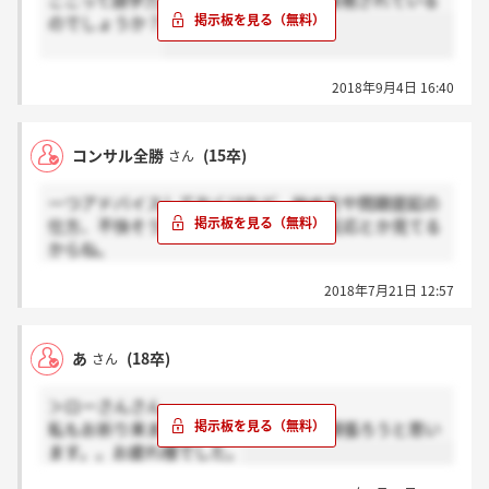
ここって語学力（英語）も選考基準で重視されている
きるかどうか』だそうです。
のでしょうか？
デロイト自体も、能力で最終選考くらいまでは残れて
も、人間性をみて毎年バッタバッタと切っていくスタ
イルの企業で非常に有名ですから。
2018年9月4日 16:40
要するに、上記の資質があなたには無かったから落ち
た、残念だけどただそれだけでしょう。
コンサル全勝
(15卒)
さん
一つアドバイスしておくけれど、始め方や問題提起の
仕方、不快そうな対応をされたときの反応とか見てる
からね。
コンサル(M&Aにしても)は営業と同じ、批判から入っ
2018年7月21日 12:57
たらダメだよ。
あ
(18卒)
さん
＞ローさんさん
私もお祈り来ました。残念ですが他で頑張ろうと思い
ます。。お疲れ様でした。