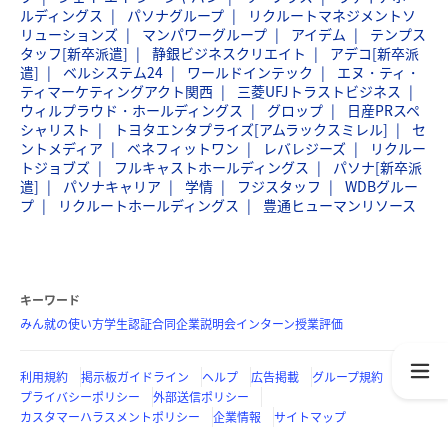
ルディングス
パソナグループ
リクルートマネジメントソ
リューションズ
マンパワーグループ
アイデム
テンプス
タッフ[新卒派遣]
静銀ビジネスクリエイト
アデコ[新卒派
遣]
ベルシステム24
ワールドインテック
エヌ・ティ・
ティマーケティングアクト関西
三菱UFJトラストビジネス
ウィルプラウド・ホールディングス
グロップ
日産PRスペ
シャリスト
トヨタエンタプライズ[アムラックスミレル]
セ
ントメディア
ベネフィットワン
レバレジーズ
リクルー
トジョブズ
フルキャストホールディングス
パソナ[新卒派
遣]
パソナキャリア
学情
フジスタッフ
WDBグルー
プ
リクルートホールディングス
豊通ヒューマンリソース
キーワード
みん就の使い方
学生認証
合同企業説明会
インターン
授業評価
利用規約
掲示板ガイドライン
ヘルプ
広告掲載
グループ規約
プライバシーポリシー
外部送信ポリシー
カスタマーハラスメントポリシー
企業情報
サイトマップ