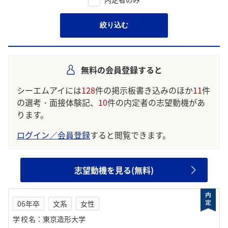
絞り込む
無料の会員登録すると
シーエムアイには
128
件の掲示板書き込みのほか
11
件
の選考・面接体験記、
10
件の内定者の志望動機があ
ります。
ログイン／会員登録
すると閲覧できます。
志望動機を見る(無料)
06年卒
文系
女性
学校名
：
東京造形大学