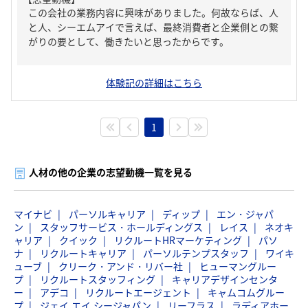
この会社の業務内容に興味がありました。何故ならば、人
と人、シーエムアイで言えば、最終消費者と企業側との繋
がりの要として、働きたいと思ったからです。
体験記の詳細はこちら
1
人材の他の企業の志望動機一覧を見る
マイナビ
パーソルキャリア
ディップ
エン・ジャパ
ン
スタッフサービス・ホールディングス
レイス
ネオキ
ャリア
クイック
リクルートHRマーケティング
パソ
ナ
リクルートキャリア
パーソルテンプスタッフ
ワイキ
ューブ
クリーク・アンド・リバー社
ヒューマングルー
プ
リクルートスタッフィング
キャリアデザインセンタ
ー
アデコ
リクルートエージェント
キャムコムグルー
プ
ジェイ エイ シージャパン
リーフラス
ラディアホー