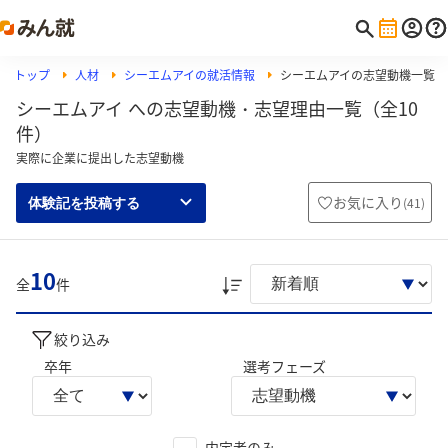
トップ
人材
シーエムアイの就活情報
シーエムアイの志望動機一覧
シーエムアイ への志望動機・志望理由一覧（全10
件）
実際に企業に提出した志望動機
お気に入り
(
41
)
体験記を投稿する
10
全
件
絞り込み
卒年
選考フェーズ
内定者のみ