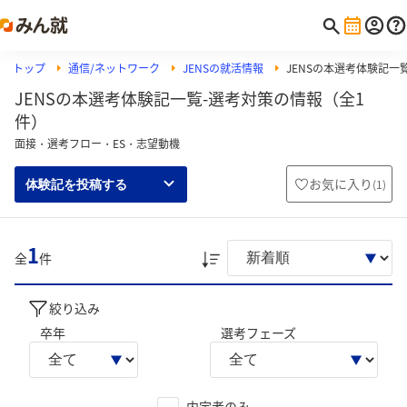
トップ
通信/ネットワーク
JENSの就活情報
JENSの本選考体験記一
JENSの本選考体験記一覧-選考対策の情報（全1
件）
面接・選考フロー・ES・志望動機
お気に入り
(
1
)
体験記を投稿する
1
全
件
絞り込み
卒年
選考フェーズ
内定者のみ