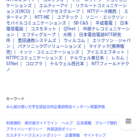
ケーションズ
エムティーアイ
リクルートコミュニケーシ
ョンズ(RCO)
イーアクセスグループ
NTTデータ関西
ス
ターティア
NTT-ME
ユアテック
ソニー・エリクソン・
モバイルコミュニケーションズ
SB C&S
平成電電
日本
電信電話
コスモネット
QTnet
中部テレコミュニケーシ
ョン
エフティグループ
大明
日本電信電話NTT研究
所
豊田通商システムズ
ウィルコム
エリクソン・ジャパ
ン
パナソニックITソリューションズ
マイテック[携帯販
売]
イッツ・コミュニケーションズ
アイエスエフネット
NTTPCコミュニケーションズ
テルウェル東日本
レカム
STNet
コロプラ
テルウェル西日本
NTTフィールドテク
ノ
キーワード
みん就の使い方
学生認証
合同企業説明会
インターン
授業評価
利用規約
掲示板ガイドライン
ヘルプ
広告掲載
グループ規約
プライバシーポリシー
外部送信ポリシー
カスタマーハラスメントポリシー
企業情報
サイトマップ