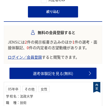
絞り込む
無料の会員登録すると
JENSには
2
件の掲示板書き込みのほか
1
件の選考・面
接体験記、
0
件の内定者の志望動機があります。
ログイン／会員登録
すると閲覧できます。
選考体験記を見る(無料)
05年卒
その他
女性
学校名
：
法政大学
職種
：
技術