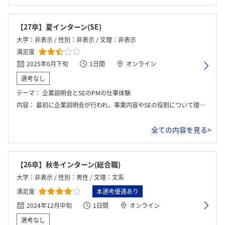
【27卒】夏インターン(SE)
大学：非表示 / 性別：非表示 / 文理：非表示
満足度
2025年6月下旬
1日間
オンライン
選考なし
テーマ：
企業説明会とSEのPMの仕事体験
内容：
最初に企業説明会が行われ、事業内容やSEの役割について理解を深めた。その後、PMの仕事体験として、あるプロジェクトを題材に期間と工程を踏まえ、どの工程を優先すべきかを検討するワークに取り組んだ。グループで議論を進め、限られた条件の中で最適な判断を下す難しさと、チームで意思決定を行う重要性を学んだ。
全ての内容を見る>
【26卒】秋冬インターン(総合職)
大学：非表示 / 性別：男性 / 文理：文系
満足度
本選考優遇あり
2024年12月中旬
1日間
オンライン
選考なし