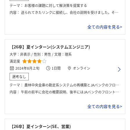
テーマ：
お客様の課題に対して解決策を提案する
内容：
送られてきたリンクに接続し、会社の説明を受けました。その後、ブレイクアウトルームに分かれ顧客の課題に対してのソリューションをグループワークで考えました。
全ての内容を見る>
【26卒】夏インターン(システムエンジニア)
大学：非表示 / 性別：男性 / 文理：理系
満足度
2024年8月上旬
1日間
オンライン
選考なし
テーマ：
農林中央金庫の勘定系システムの再構築とJAバンクのフロントシステムの改修
内容：
午前の前半に会社の概要説明、後半にはJAバンクのフロントシステムの改修案の個人ワークとグループワークを行った。昼休憩を挟んで午後前半には農林中央金庫の勘定系システムの再構築案の個人ワークとグループワークを行い、最後に社員との座談会があって終了した。
全ての内容を見る>
【26卒】夏インターン(SE、営業)