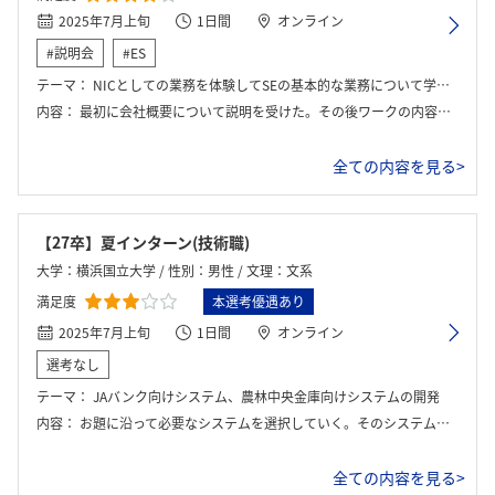
2025年7月上旬
1日間
オンライン
#説明会
#ES
テーマ：
NICとしての業務を体験してSEの基本的な業務について学んだ。
内容：
最初に会社概要について説明を受けた。その後ワークの内容についての説明の後ブレイクアウトルームの分かれて6人1グループとなりグループワークを行った。
全ての内容を見る>
【27卒】夏インターン(技術職)
大学：横浜国立大学 / 性別：男性 / 文理：文系
満足度
本選考優遇あり
2025年7月上旬
1日間
オンライン
選考なし
テーマ：
JAバンク向けシステム、農林中央金庫向けシステムの開発
内容：
お題に沿って必要なシステムを選択していく。そのシステムの中には不必要な機能もあるので何が不必要かグループで話し合い、システムを完成させていき、その後にプレゼン・フィードバックを受けるという物。
全ての内容を見る>