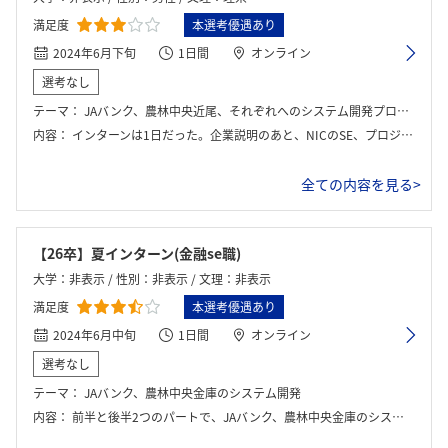
満足度
本選考優遇あり
2024年6月下旬
1日間
オンライン
選考なし
テーマ：
JAバンク、農林中央近尾、それぞれへのシステム開発プロジェクトをマネジメントしよう。
内容：
インターンは1日だった。企業説明のあと、NICのSE、プロジェクトマネージャーとして、協力会社を選定し、機能を選定し、開発するという流れ。
全ての内容を見る>
【26卒】夏インターン(金融se職)
大学：非表示 / 性別：非表示 / 文理：非表示
満足度
本選考優遇あり
2024年6月中旬
1日間
オンライン
選考なし
テーマ：
JAバンク、農林中央金庫のシステム開発
内容：
前半と後半2つのパートで、JAバンク、農林中央金庫のシステム開発を行った。その後、座談会もあった。