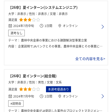
【26卒】夏インターン(システムエンジニア)
大学：非表示 / 性別：非表示 / 文理：非表示
満足度
2024年7月中旬
1日間
オンライン
選考なし
テーマ：
農林中央金庫の事業における課題解決型事業立案
内容：
企業説明でJAバンクとその事業、農林中央金庫とその事業に関する詳しい説明を受けました。簡単なアイスブレイクを挟んだ後、グループワークに移行しました。最初のワークではJAバンクに関連する課題、その後休憩を挟んで農林中央金庫に関連する課題に取り組みました。具体的には、新システム構築に必要な機能の選定が課題を解きました。
全ての内容を見る>
【26卒】夏インターン(総合職)
大学：非表示 / 性別：男性 / 文理：文系
満足度
本選考優遇あり
2024年7月中旬
1日間
オンライン
#説明会
テーマ：
農林中央金庫がJA受託した案件のプロジェクトマネジメント方法