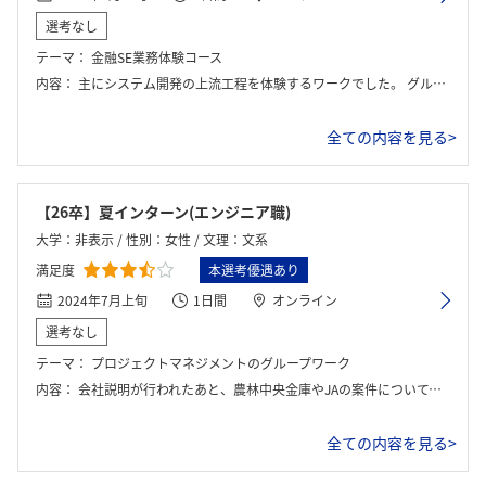
選考なし
テーマ：
金融SE業務体験コース
内容：
主にシステム開発の上流工程を体験するワークでした。 グループワークはは主に二つあり、どちらも答えを選択して得点を競い合います。
全ての内容を見る>
【26卒】夏インターン(エンジニア職)
大学：非表示 / 性別：女性 / 文理：文系
満足度
本選考優遇あり
2024年7月上旬
1日間
オンライン
選考なし
テーマ：
プロジェクトマネジメントのグループワーク
内容：
会社説明が行われたあと、農林中央金庫やJAの案件について、納期や予算を守り、どのような機能を実装させるか検討を行うグループワークをしました。発表は特になく、全体で答え合わせをしました。
全ての内容を見る>