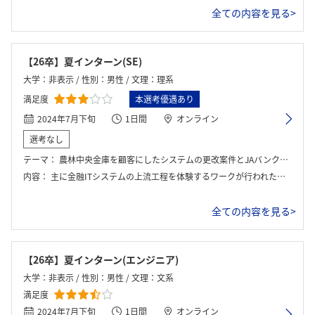
全ての内容を見る>
【26卒】夏インターン(SE)
大学：非表示 / 性別：男性 / 文理：理系
満足度
本選考優遇あり
2024年7月下旬
1日間
オンライン
選考なし
テーマ：
農林中央金庫を顧客にしたシステムの更改案件とJAバンクのシステム開発
内容：
主に金融ITシステムの上流工程を体験するワークが行われた。午前中はJAバンクのフロントシステム改修をテーマに、コストと顧客ニーズを考慮した機能選定を実施。午後は農林中央金庫の勘定系システム再構築をテーマに、必要機能の選定と開発人員配置を計画するワークに取り組んだ。どちらも実務に近いスプレッドシートを使った演習で、SEやプロジェクトマネージャーの視点からシステム開発の意思決定プロセスを学ぶ内容だった。
全ての内容を見る>
【26卒】夏インターン(エンジニア)
大学：非表示 / 性別：男性 / 文理：文系
満足度
2024年7月下旬
1日間
オンライン