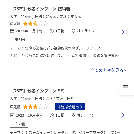
【25卒】秋冬インターン(技術職)
大学：非表示 / 性別：非表示 / 文理：非表示
満足度
2023年11月中旬
1日間
オンライン
#説明会
テーマ：
実際の業務に近い課題解決型のグループワーク
内容：
与えられた課題に対して、チームで議論し、最適な解決策を導き出すというプロセス
全ての内容を見る>
【25卒】秋冬インターン(SE)
大学：非表示 / 性別：男性 / 文理：理系
満足度
本選考優遇あり
2023年10月中旬
1日間
オンライン
#その他
テーマ：
システムインテグレータとして、グループワークとしてシステムを選んで目的のシステムを完成させるというもの。