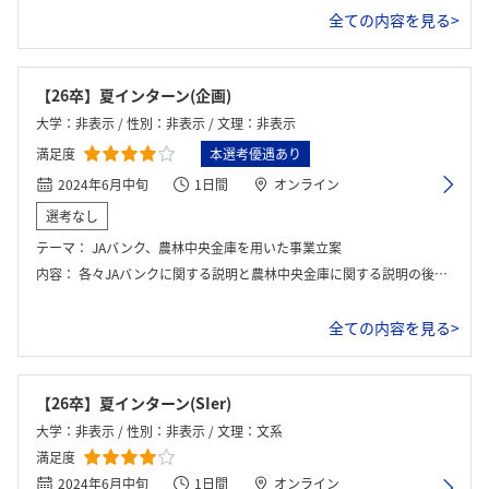
全ての内容を見る>
【26卒】夏インターン(企画)
大学：非表示 / 性別：非表示 / 文理：非表示
満足度
本選考優遇あり
2024年6月中旬
1日間
オンライン
選考なし
テーマ：
JAバンク、農林中央金庫を用いた事業立案
内容：
各々JAバンクに関する説明と農林中央金庫に関する説明の後にそれに対応したグループディスカッションでは新システムを構築する際に必要な機能の選定を課題として行いました。また、最後には座談会がありました。これにより、想像がつきにくい農業×IT×金融の事業に関して学ぶことが出来ました。
全ての内容を見る>
【26卒】夏インターン(SIer)
大学：非表示 / 性別：非表示 / 文理：文系
満足度
2024年6月中旬
1日間
オンライン