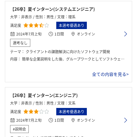
【26卒】夏インターン(システムエンジニア)
大学：非表示 / 性別：男性 / 文理：理系
満足度
本選考優遇あり
2024年7月上旬
1日間
オンライン
選考なし
テーマ：
クライアントの課題解決に向けたソフトウェア開発
内容：
簡単な企業説明をした後、グループワークとしてソフトウェア開発を行った。ワークでは、JAと農林中央金庫それぞれに向けたソフトウェアを作るのだが、開発を進める上で必要な機能を選定する必要があった。結果発表で会社側が提示した解答に近いほど点数が高くなり、各グループ間で点数を競い合う形でワークは終了した。ワーク後は座談会や質問対応があり、17時半頃に全体のクロージングがあった。
全ての内容を見る>
【26卒】夏インターン(エンジニア)
大学：非表示 / 性別：男性 / 文理：文系
満足度
本選考優遇あり
2024年7月上旬
1日間
オンライン
#説明会