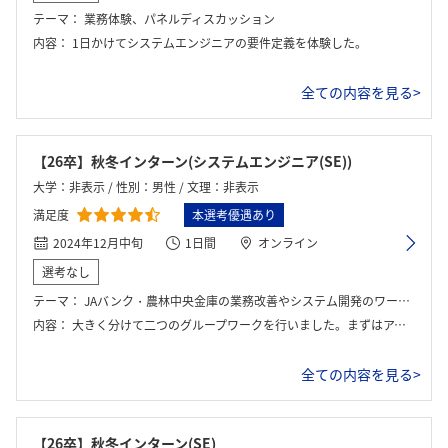
テーマ：
業務体験、パネルディスカッション
内容：
1日かけてシステムエンジニアの要件定義を体験した。
全ての内容を見る>
【26卒】秋冬インターン(システムエンジニア(SE))
大学：非表示 / 性別：男性 / 文理：非表示
満足度
本選考優遇あり
2024年12月中旬
1日間
オンライン
選考なし
テーマ：
JAバンク・農林中央金庫の業務改善やシステム開発のワークショップ
内容：
大きく分けて二つのグループワークを行いました。まずはアイスブレイクを行いグループ内で交流を行いました。その後企業説明やシステムの必要性などの説明が行われてワークに取り組みます。ワークは上流工程を体験できる内容となっていました。
全ての内容を見る>
【26卒】秋冬インターン(SE)