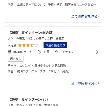
内容：
上記のテーマについて、予算や納期、顧客からのニーズなどを踏まえてチームで検討し提案する。想定回答が用意されており、ワークの後には回答の発表と解説の時間があった。
全ての内容を見る>
【26卒】夏インターン(総合職)
大学：非表示 / 性別：非表示 / 文理：非表示
満足度
本選考優遇あり
2024年7月中旬
1日間
オンライン
選考なし
テーマ：
JAバンクや農林中金のシステム開発
内容：
説明の後、グループワークを行い、発表。
全ての内容を見る>
【26卒】夏インターン(SE)
大学：非表示 / 性別：女性 / 文理：理系