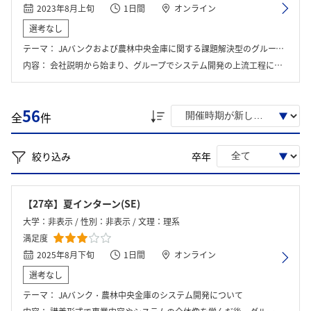
2023年8月上旬
1日間
オンライン
選考なし
テーマ：
JAバンクおよび農林中央金庫に関する課題解決型のグループワーク
内容：
会社説明から始まり、グループでシステム開発の上流工程に当たる業務を体験し、最後に座談会が行われました。
56
全
件
絞り込み
卒年
【27卒】夏インターン(SE)
大学：非表示 / 性別：非表示 / 文理：理系
満足度
2025年8月下旬
1日間
オンライン
選考なし
テーマ：
JAバンク・農林中央金庫のシステム開発について