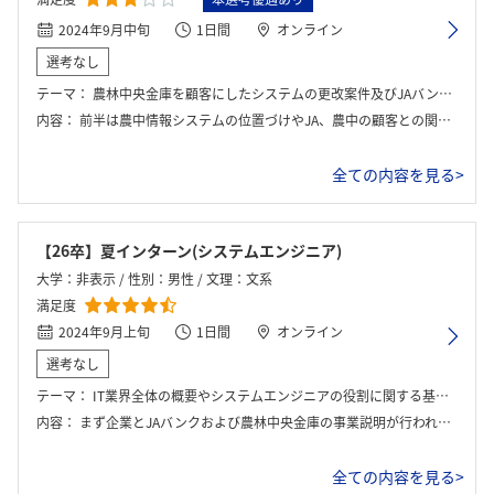
2024年9月中旬
1日間
オンライン
選考なし
テーマ：
農林中央金庫を顧客にしたシステムの更改案件及びJAバンクのフロントシステムの改修
内容：
前半は農中情報システムの位置づけやJA、農中の顧客との関わりや役割といった点について学んだ。その後農林中央金庫やJAバンクを顧客に下案件をそれぞれ行った。どちらもグループワークであり、ワーク後に得点が入るようになっていた。特典が高いチームが優勝チームとして社員からインタビューを受けていた。
全ての内容を見る>
【26卒】夏インターン(システムエンジニア)
大学：非表示 / 性別：男性 / 文理：文系
満足度
2024年9月上旬
1日間
オンライン
選考なし
テーマ：
IT業界全体の概要やシステムエンジニアの役割に関する基礎講義から始まり、主に二つの実践的なグループワークで構成されていた。最初のテーマはJAバンクが地域の顧客をサポートするための新規システム開発におけるプロジェクトマネジメントと要件定義であり、二つ目のテーマは農林中央金庫の重要業務を刷新するシステム開発プロジェクトであった。これらのワークを通じて、金融分野におけるシステム開発の上流工程を体験し、ITで社会に貢献する具体的な方法を学ぶことが課題として与えられた。
内容：
まず企業とJAバンクおよび農林中央金庫の事業説明が行われ、その後アイスブレイクを挟んで本格的なグループワークへと移行した。講義ではIT業界の概要やシステムエンジニアの仕事について基礎的な知識を身につけ、IT知識がなくても安心して臨める環境であった。特に印象的だったのは、実業務を基にした二つのグループワークであった。JAバンク編では、顧客のライフプランをサポートする新規システムの要件定義を、農林中央金庫編では、重要業務を刷新するシステム開発に取り組んだ。これらのワークは大変ではあったが、システム開発におけるユーザーとの関係性や、金融SEの仕事内容を深く理解する貴重な機会となった。最後に現役社員との座談会が設けられ、現場の生の声を聞くことで理解をさらに深めることができた。
全ての内容を見る>