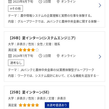
2023年8月下旬
1日間
オンライン
#その他
テーマ：
農中情報システムの企業理解と実際の仕事を体験する。
内容：
グループワークでは、JAバンクと農林中央金庫に関する体験ワークを行った。内容としては、納期と資金を提示されたうえで導入するシステムを吟味するものであった。
【26卒】夏インターン(システムエンジニア)
大学：非表示 / 性別：女性 / 文理：理系
満足度
2024年7月下旬
1日間
オンライン
選考なし
テーマ：
JAバンクと農林中央金庫のSE業務体験型グループワーク
内容：
ワークでは、システム設計において、どんな機能を追加するかを検討するワークを、JAバンク編と農林中央金庫編で2回行った。また、最後の座談会では、社員さんにざっくばらんに質問をすることができた。
【25卒】夏インターン(SE)
大学：非表示 / 性別：非表示 / 文理：非表示
満足度
本選考優遇あり