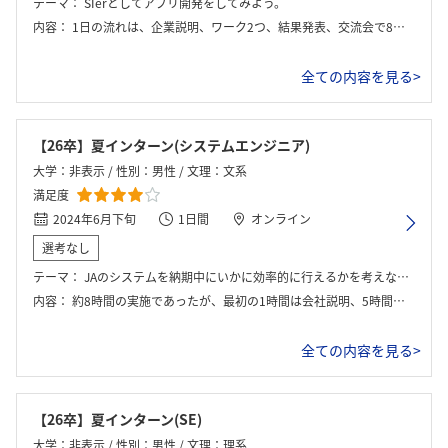
テーマ：
SIerとしてアプリ開発をしてみよう。
内容：
1日の流れは、企業説明、ワーク2つ、結果発表、交流会で8時間くらい。 ワークはJAと農中のそれぞれに必要なソフトウェアを作るが、必要な機能を自分たちで選び、最終的に正解の機能をどれだけ選べたかを競うゲームのようなもの。
全ての内容を見る>
【26卒】夏インターン(システムエンジニア)
大学：非表示 / 性別：男性 / 文理：文系
満足度
2024年6月下旬
1日間
オンライン
選考なし
テーマ：
JAのシステムを納期中にいかに効率的に行えるかを考えながら班でPM模擬体験を行った。
内容：
約8時間の実施であったが、最初の1時間は会社説明、5時間はずっとグループワークを行っていた。最後の2時間はひたすら社員座談会であった。
全ての内容を見る>
【26卒】夏インターン(SE)
大学：非表示 / 性別：男性 / 文理：理系