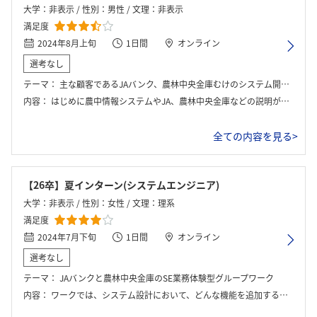
大学：非表示 / 性別：男性 / 文理：非表示
満足度
2024年8月上旬
1日間
オンライン
選考なし
テーマ：
主な顧客であるJAバンク、農林中央金庫むけのシステム開発をグループワークで行う。
内容：
はじめに農中情報システムやJA、農林中央金庫などの説明があった。その後、配られた資料をもとにJAバンクへのシステム開発、お昼休憩を挟んで農林中央金庫向けのシステム開発をそれぞれグループワークで行い、終了後発表。全て終了後に社員との座談会やパネルトークがあった。
全ての内容を見る>
【26卒】夏インターン(システムエンジニア)
大学：非表示 / 性別：女性 / 文理：理系
満足度
2024年7月下旬
1日間
オンライン
選考なし
テーマ：
JAバンクと農林中央金庫のSE業務体験型グループワーク
内容：
ワークでは、システム設計において、どんな機能を追加するかを検討するワークを、JAバンク編と農林中央金庫編で2回行った。また、最後の座談会では、社員さんにざっくばらんに質問をすることができた。