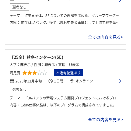
選考なし
テーマ：
IT業界全体、SEについての理解を深める。グループワークや座談会を通して、農中情報システムを知る。
内容：
前半はJAバンク、後半は農林中央金庫編として上流工程を体験しながらSEの仕事を学んだ。後半は座談会を行った。
全ての内容を見る>
【25卒】秋冬インターン(SE)
大学：非表示 / 性別：非表示 / 文理：非表示
満足度
本選考優遇あり
2023年12月中旬
1日間
オンライン
選考なし
テーマ：
「JAバンクの新規システム開発プロジェクトにおけるプロジェクトマネジメントと要件定義の体験」
内容：
1day仕事体験は、以下のプログラムで構成されていました。まず、IT業界全体の概要やSEの仕事・役割についての講義があり、基礎知識を習得しました。その後、JAバンクの新規システム開発プロジェクトを題材にしたグループワークが行われ、プロジェクトマネジメントや要件定義のプロセスを体験しました。
全ての内容を見る>