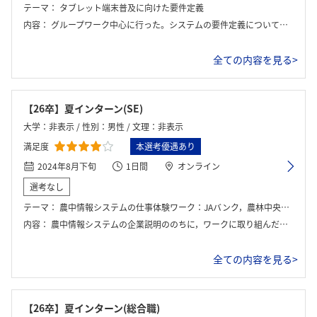
テーマ：
タブレット端末普及に向けた要件定義
内容：
グループワーク中心に行った。システムの要件定義についてグループで話し合い、最後に社員の方から解答例と解説をいただいた。
全ての内容を見る>
【26卒】夏インターン(SE)
大学：非表示 / 性別：男性 / 文理：非表示
満足度
本選考優遇あり
2024年8月下旬
1日間
オンライン
選考なし
テーマ：
農中情報システムの仕事体験ワーク：JAバンク，農林中央金庫それぞれへのシステム開発プロジェクトをマネジメントしよう
内容：
農中情報システムの企業説明ののちに，ワークに取り組んだ．また，ワークにはポイントが付き，チーム対抗戦であった．
全ての内容を見る>
【26卒】夏インターン(総合職)