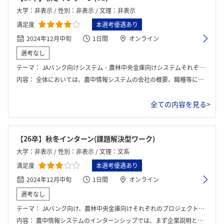
大学：非表示 / 性別：非表示 / 文理：非表示
満足度
本選考優遇あり
2024年12月中旬
1日間
オンライン
選考なし
テーマ：
JAバンク向けシステム・農林中央金庫向けシステムそれぞれの課題解決ワーク
内容：
全体においては、農中情報システムの会社の概要、職種等について説明やワーク内容の説明を行った。その後、ブレイクアウトルームで、自己紹介・グループワークを行い、発表した。
全ての内容を見る>
【26卒】秋冬インターン(課題解決型ワーク)
大学：非表示 / 性別：非表示 / 文理：文系
満足度
本選考優遇あり
2024年12月中旬
1日間
オンライン
選考なし
テーマ：
JAバンク向け、農林中央金庫向けそれぞれのプロジェクトをチームで行う。
内容：
農中情報システムのインターンシップでは、まず企業説明とともに、金融業界におけるシステムの役割や主要な金融システムについての講義を受けました。金融システムの開発において重要な基礎知識を学んだうえで、グループワークに取り組みました。ワークでは、実際の顧客ニーズを想定しながら、QCD（品質・コスト・納期）のバランスを考慮してシステムの要件定義・設計を行いました。最終的にチームごとに結論をまとめ、発表と企業側からのフィードバック・解説を受けることで、実務に近い経験を得ることができました。