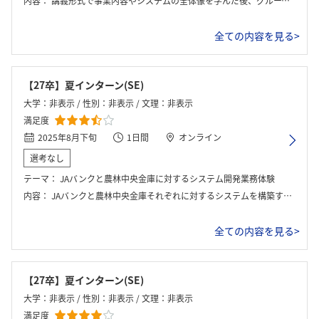
内容：
講義形式で事業内容やシステムの全体像を学んだ後、グループワークで実際の開発事例をもとに課題解決に取り組みました。顧客ニーズを踏まえた要件整理や、リスクを考慮した設計の検討を行い、最後に発表を実施しました。金融システムでは正確性や安全性が特に重要であり、チームで慎重に議論を重ねる姿勢の大切さを学びました。
全ての内容を見る>
【27卒】夏インターン(SE)
大学：非表示 / 性別：非表示 / 文理：非表示
満足度
2025年8月下旬
1日間
オンライン
選考なし
テーマ：
JAバンクと農林中央金庫に対するシステム開発業務体験
内容：
JAバンクと農林中央金庫それぞれに対するシステムを構築するまでの各工程ごとの業務体験をした。また最終的にはプレゼンを行い、それに対する社員からフィードバックを受けとった。
全ての内容を見る>
【27卒】夏インターン(SE)
大学：非表示 / 性別：非表示 / 文理：非表示
満足度