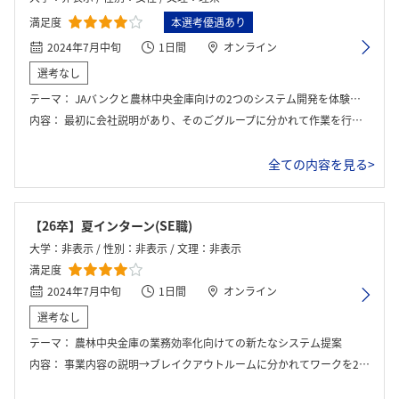
満足度
本選考優遇あり
2024年7月中旬
1日間
オンライン
選考なし
テーマ：
JAバンクと農林中央金庫向けの2つのシステム開発を体験する。
内容：
最初に会社説明があり、そのごグループに分かれて作業を行った。システムに必要な機能を選定したり、コストやスケジュールを適切に決めるというPMの仕事を体験した。
全ての内容を見る>
【26卒】夏インターン(SE職)
大学：非表示 / 性別：非表示 / 文理：非表示
満足度
2024年7月中旬
1日間
オンライン
選考なし
テーマ：
農林中央金庫の業務効率化向けての新たなシステム提案
内容：
事業内容の説明→ブレイクアウトルームに分かれてワークを2つ→結果発表