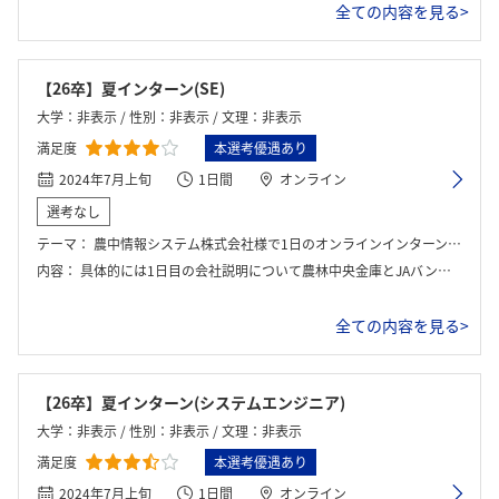
全ての内容を見る>
【26卒】夏インターン(SE)
大学：非表示 / 性別：非表示 / 文理：非表示
満足度
本選考優遇あり
2024年7月上旬
1日間
オンライン
選考なし
テーマ：
農中情報システム株式会社様で1日のオンラインインターンを行った。（先着順のインターン） インターンの主なテーマとしては会社の説明に加えて、農中情報システムで働くSEの業務体験（グループワーク）や現場で働くSEとの交流会であった。
内容：
具体的には1日目の会社説明について農林中央金庫とJAバンクの具体的な説明や行っていることを教えて頂いた後に、その上で農中情報システムが行っていることや業務、大切にしていること、強みについて教えて頂くことができた。次に具体的なワークとしては、農林中央金庫やJAバンク向けのシステム導入において、上流工程として携わる内容でした。
全ての内容を見る>
【26卒】夏インターン(システムエンジニア)
大学：非表示 / 性別：非表示 / 文理：非表示
満足度
本選考優遇あり
2024年7月上旬
1日間
オンライン