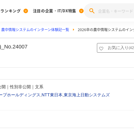
業ランキング
注目の企業・IT/DX特集
農中情報システムのインターン体験記一覧
2026卒の農中情報システムのイ
注目の企業特集
みんなのIT業界新卒就職人気企業ランキング
みんな
[27卒] 本選考体験記投稿キャンペーン
28卒 注目企業特集
27卒 注目企業特集
みんなのDX企業就職ブランド調査
o.24007
お気に入り
(
42
注目のIT・DX企業特集
28卒 IT・DX企業特集
27卒 IT・DX企業特集
28卒
みんなのIT業界新卒就職人気企業ランキング
みんな
企業研究
非公開｜性別非公開｜文系
ープホールディングス
,
NTT東日本
,
東京海上日動システムズ