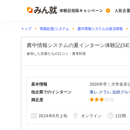
体験記投稿キャンペーン
人気企
トップ
情報処理/システム
農中情報システムの就活情報
Post
Ranking
PickUp
投稿する
ランキングを見る
注目の企業特集
農中情報システムの夏インターン体験記(SE)_N
参加した先輩たちの口コミ・選考対策
Vote
投票する
動画で知ろう！業界・
基本情報
2026年卒｜大学名
他企業でのインターン
東レ
,
クラレ
,
近鉄グル
満足度
2024年8月上旬
オンライン
1日間