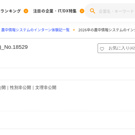
業ランキング
注目の企業・IT/DX特集
農中情報システムのインターン体験記一覧
2026卒の農中情報システムのイ
注目の企業特集
みんなのIT業界新卒就職人気企業ランキング
みんな
[27卒] 本選考体験記投稿キャンペーン
28卒 注目企業特集
27卒 注目企業特集
みんなのDX企業就職ブランド調査
o.18529
お気に入り
(
42
注目のIT・DX企業特集
28卒 IT・DX企業特集
27卒 IT・DX企業特集
28卒
みんなのIT業界新卒就職人気企業ランキング
みんな
企業研究
非公開｜性別非公開｜文理非公開
イ