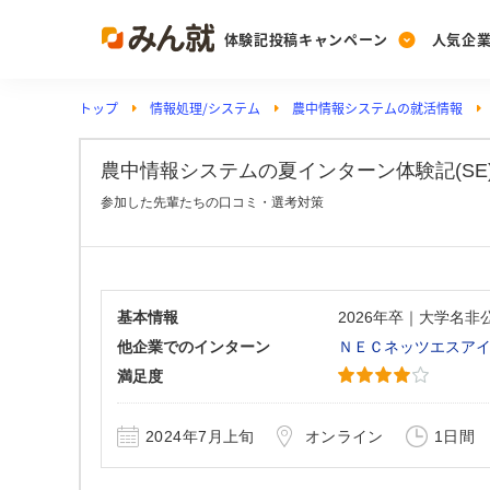
体験記投稿キャンペーン
人気企
トップ
情報処理/システム
農中情報システムの就活情報
Post
Ranking
PickUp
投稿する
ランキングを見る
注目の企業特集
農中情報システムの夏インターン体験記(SE)_N
参加した先輩たちの口コミ・選考対策
Vote
投票する
動画で知ろう！業界・
基本情報
2026年卒｜大学名
他企業でのインターン
ＮＥＣネッツエスア
満足度
2024年7月上旬
オンライン
1日間