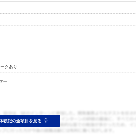
ワークあり
マー