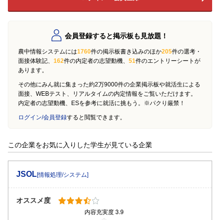
会員登録すると掲示板も見放題！
農中情報システムには
1760
件の掲示板書き込みのほか
205
件の選考・
面接体験記、
162
件の内定者の志望動機、
51
件のエントリーシートが
あります。
その他にみん就に集まった約2万9000件の企業掲示板や就活生による
面接、WEBテスト、リアルタイムの内定情報をご覧いただけます。
内定者の志望動機、ESを参考に就活に挑もう。※パクり厳禁！
ログイン/会員登録
すると閲覧できます。
この企業をお気に入りした学生が見ている企業
JSOL
[情報処理/システム]
オススメ度