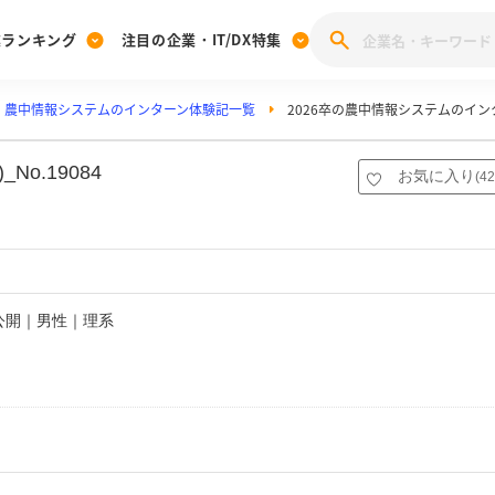
業ランキング
注目の企業・IT/DX特集
農中情報システムのインターン体験記一覧
2026卒の農中情報システムのイ
注目の企業特集
みんなのIT業界新卒就職人気企業ランキング
みんな
[27卒] 本選考体験記投稿キャンペーン
28卒 注目企業特集
27卒 注目企業特集
みんなのDX企業就職ブランド調査
o.19084
お気に入り
(
42
注目のIT・DX企業特集
28卒 IT・DX企業特集
27卒 IT・DX企業特集
28卒
みんなのIT業界新卒就職人気企業ランキング
みんな
企業研究
非公開｜男性｜理系