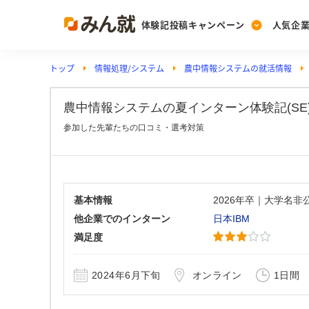
体験記投稿キャンペーン
人気企
トップ
情報処理/システム
農中情報システムの就活情報
Post
Ranking
PickUp
投稿する
ランキングを見る
注目の企業特集
農中情報システムの夏インターン体験記(SE)_N
参加した先輩たちの口コミ・選考対策
Vote
投票する
動画で知ろう！業界・
基本情報
2026年卒｜大学名
他企業でのインターン
日本IBM
満足度
2024年6月下旬
オンライン
1日間