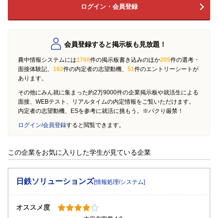
ログイン・会員登録
会員登録すると掲示板も見放題！
農中情報システムには
1760
件の掲示板書き込みのほか
205
件の選考・
面接体験記、
162
件の内定者の志望動機、
51
件のエントリーシートが
あります。
その他にみん就に集まった約2万9000件の企業掲示板や就活生による
面接、WEBテスト、リアルタイムの内定情報をご覧いただけます。
内定者の志望動機、ESを参考に就活に挑もう。※パクり厳禁！
ログイン/会員登録
すると閲覧できます。
この企業をお気に入りした学生が見ている企業
日鉄ソリューションズ
[情報処理/システム]
オススメ度