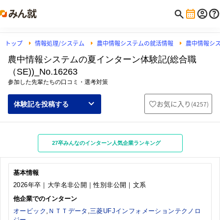
トップ
情報処理/システム
農中情報システムの就活情報
農中情報シ
農中情報システムの夏インターン体験記(総合職
（SE))_No.16263
参加した先輩たちの口コミ・選考対策
お気に入り
(
4257
)
体験記を投稿する
27卒みんなのインターン人気企業ランキング
基本情報
2026年卒｜大学名非公開｜性別非公開｜文系
他企業でのインターン
オービック
,
ＮＴＴデータ
,
三菱UFJインフォメーションテクノロ
ジー