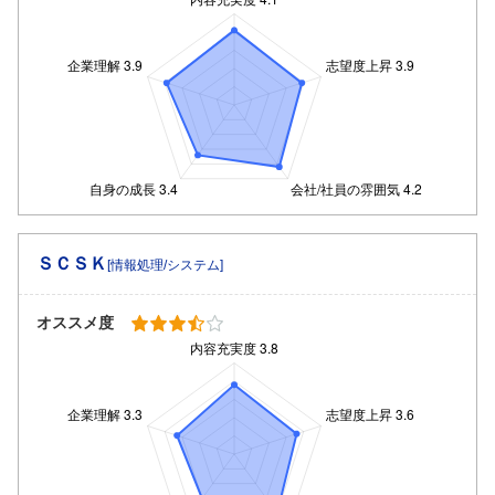
ＳＣＳＫ
[情報処理/システム]
オススメ度