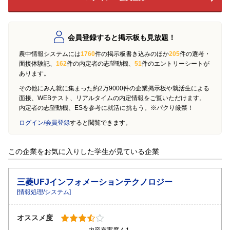
会員登録すると掲示板も見放題！
農中情報システムには
1760
件の掲示板書き込みのほか
205
件の選考・
面接体験記、
162
件の内定者の志望動機、
51
件のエントリーシートが
あります。
その他にみん就に集まった約2万9000件の企業掲示板や就活生による
面接、WEBテスト、リアルタイムの内定情報をご覧いただけます。
内定者の志望動機、ESを参考に就活に挑もう。※パクり厳禁！
ログイン/会員登録
すると閲覧できます。
この企業をお気に入りした学生が見ている企業
三菱UFJインフォメーションテクノロジー
[情報処理/システム]
オススメ度