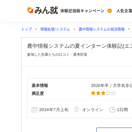
体験記投稿キャンペーン
人気企
トップ
情報処理/システム
農中情報システムの就活情報
Post
Ranking
PickUp
投稿する
ランキングを見る
注目の企業特集
農中情報システムの夏インターン体験記(エンジニ
参加した先輩たちの口コミ・選考対策
Vote
投票する
動画で知ろう！業界・
基本情報
2026年卒｜大学名
満足度
2024年7月上旬
オンライン
1日間