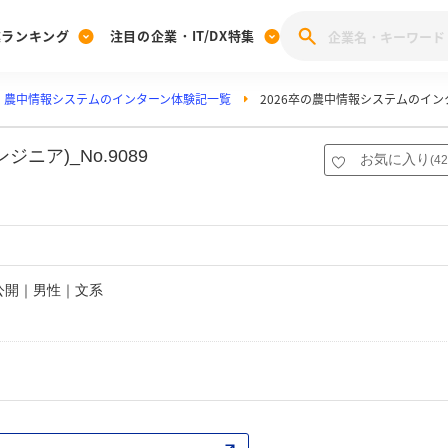
業ランキング
注目の企業・IT/DX特集
農中情報システムのインターン体験記一覧
2026卒の農中情報システムのイ
注目の企業特集
みんなのIT業界新卒就職人気企業ランキング
みんな
[27卒] 本選考体験記投稿キャンペーン
28卒 注目企業特集
27卒 注目企業特集
みんなのDX企業就職ブランド調査
ア)_No.9089
お気に入り
(
42
注目のIT・DX企業特集
28卒 IT・DX企業特集
27卒 IT・DX企業特集
28卒
みんなのIT業界新卒就職人気企業ランキング
みんな
企業研究
非公開｜男性｜文系