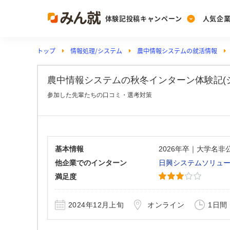
体験記投稿キャンペーン
人気企
トップ
情報処理/システム
農中情報システムの就活情報
Post
Ranking
PickUp
投稿する
ランキングを見る
注目の企業特集
農中情報システムの秋冬インターン体験記(シス
参加した先輩たちの口コミ・選考対策
Vote
投票する
動画で知ろう！業界・
基本情報
2026年卒｜大学名
他企業でのインターン
日興システムソリュ
満足度
2024年12月上旬
オンライン
1日間