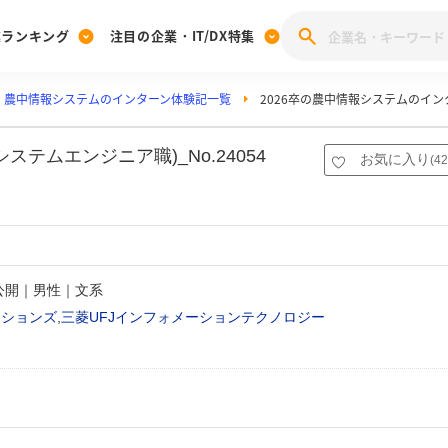
業ランキング
注目の企業・IT/DX特集
農中情報システムのインターン体験記一覧
2026卒の農中情報システムのイ
注目の企業特集
みんなのIT業界新卒就職人気企業ランキング
みんな
[27卒] 本選考体験記投稿キャンペーン
28卒 注目企業特集
27卒 注目企業特集
みんなのDX企業就職ブランド調査
テムエンジニア職)_No.24054
お気に入り
(
42
注目のIT・DX企業特集
28卒 IT・DX企業特集
27卒 IT・DX企業特集
28卒
みんなのIT業界新卒就職人気企業ランキング
みんな
企業研究
非公開｜男性｜文系
ーションズ
,
三菱UFJインフォメーションテクノロジー