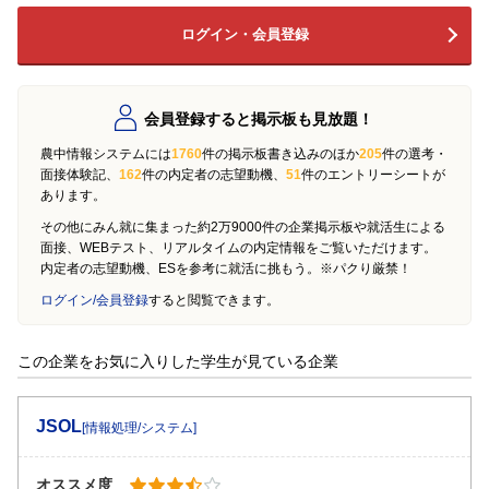
ログイン・会員登録
会員登録すると掲示板も見放題！
農中情報システムには
1760
件の掲示板書き込みのほか
205
件の選考・
面接体験記、
162
件の内定者の志望動機、
51
件のエントリーシートが
あります。
その他にみん就に集まった約2万9000件の企業掲示板や就活生による
面接、WEBテスト、リアルタイムの内定情報をご覧いただけます。
内定者の志望動機、ESを参考に就活に挑もう。※パクり厳禁！
ログイン/会員登録
すると閲覧できます。
この企業をお気に入りした学生が見ている企業
JSOL
[情報処理/システム]
オススメ度