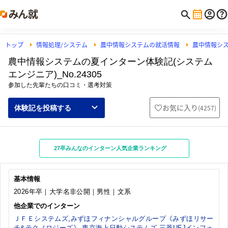
トップ
情報処理/システム
農中情報システムの就活情報
農中情報シ
農中情報システムの夏インターン体験記(システム
エンジニア)_No.24305
参加した先輩たちの口コミ・選考対策
お気に入り
(
4257
)
体験記を投稿する
27卒みんなのインターン人気企業ランキング
基本情報
2026年卒｜大学名非公開｜男性｜文系
他企業でのインターン
ＪＦＥシステムズ
,
みずほフィナンシャルグループ《みずほリサー
チ&テクノロジーズ》
,
東京海上日動システムズ
,
三菱UFJインフォ