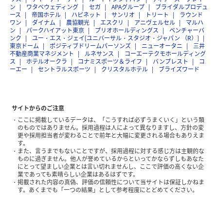
ン
ワタベウェディング
セガ
APAグループ
ブライダルプロデュ
ース
帝国ホテル
ハピネット
サンリオ
トリート
ラウンド
ワン
ダイナム
農協観光
エスクリ
アニヴェルセル
マルハ
ン
パークハイアット東京
プリオホールディングス
ベンチャーバ
ンク
ユー・エス・ジェイ[ユニバーサル・スタジオ・ジャパン （R）]
東京ドーム
ポジティブドリームパーソンズ
ニューオータニ
三井
不動産商業マネジメント
ルネサンス
コーエーテクモホールディング
ス
ホテルオークラ
コナミスポーツ＆ライフ
バンプレスト
コ
ーエー
セントラルスポーツ
クリスタルホテル
ブライズワード
サイトからのご注意
ここに掲載しているデータは、「こうすれば必ずうまくいく」という類
のものではありません。採用過程は人によって異なりますし、方針の変
更や採用担当者が変わることで前年と大幅に変更される場合もありえま
す。
また、言うまでもないことですが、採用過程に対する感じ方は主観的な
ものに過ぎません。他人が誉めているからといってかならずしもあなた
にとって望ましい企業とは言い切れませんし、ここで評価の高くない企
業であっても素晴らしい企業はあるはずです。
掲載された内容の真偽、評価の信頼性について当サイトは保証しかねま
す。あくまでも「一つの結果」として参考程度にとどめてください。