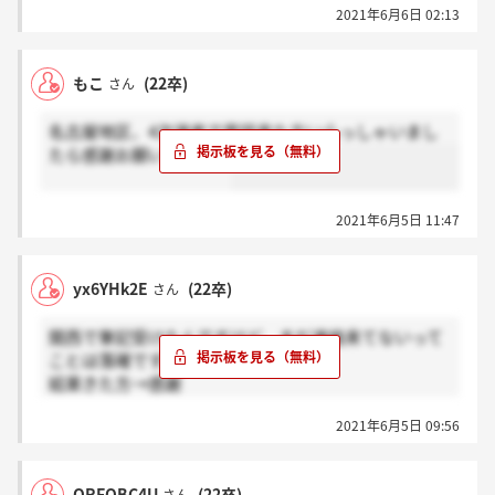
2021年6月6日 02:13
もこ
(22卒)
さん
名古屋地区、4次選考で電話来た方いらっしゃいまし
たら感謝お願いします！
2021年6月5日 11:47
yx6YHk2E
(22卒)
さん
関西で筆記受けたんですけど、まだ連絡来てないって
ことは落確ですか…？
結果きた方→感謝
まだの方→ほんと？ を押していただけると嬉しいで
2021年6月5日 09:56
す！
QRFQBC4U
(22卒)