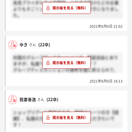
高見ブライダルの４次面接、これまで受けたどの企業
よりもすごくいい雰囲気で、いっそう好きになりまし
た。
2021年6月6日 21:02
ゆき
(22卒)
さん
対面のグループディスカッションで、服装自由とあり
ますが、私服で行ったら浮きますか…？？
グループディスカッションの選考を既に終えられて、
どんな割合だったか教えてくださる方いたら、嬉しい
2021年6月6日 16:13
です
我妻善逸
(22卒)
さん
ショップツアーに参加する方、服装はスーツの方【感
謝】、私服の方【ホント】を押していただきたいで
す！