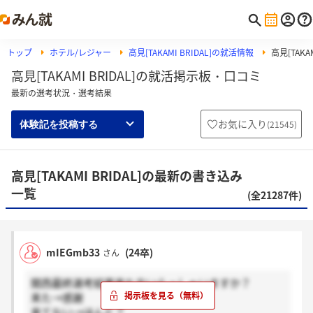
トップ
ホテル/レジャー
高見[TAKAMI BRIDAL]の就活情報
高見[TAKA
高見[TAKAMI BRIDAL]の就活掲示板・口コミ
最新の選考状況・選考結果
お気に入り
(
21545
)
体験記を投稿する
高見[TAKAMI BRIDAL]の最新の書き込み
一覧
(全21287件)
mIEGmb33
(24卒)
さん
関西最終選考結果来た方いらっしゃいますか？
来た→感謝
来てない→ほんと？