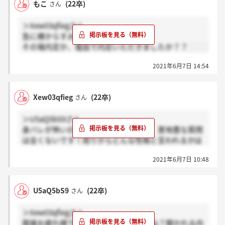
もこ
(22卒)
さん
＞Xew03qfiegさん
急に横からすみません（ ; _ ; ）
その場内定か、電話で内定いただきましたか？？
2021年6月7日 14:54
Xew03qfieg
(22卒)
さん
＞U5aQ5bS9さん
身バレが怖いので詳しくいえませんが、意地悪な質問
は全くないです！周りからどんな性格と言われるかは
聞かれると思います！会話ベースでとても温かいです
2021年6月7日 10:48
(^ ^)
U5aQ5bS9
(22卒)
さん
＞Xew03qfiegさん
面接お疲れ様です！15分くらいですよね？聞かれる内