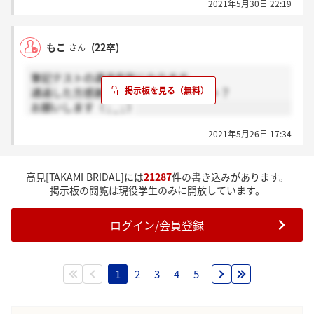
2021年5月30日 22:19
もこ
(22卒)
さん
筆記テストの通過率気になります。
通過した方感謝、お祈りされた方ホント？
お願いします（ ; _ ; ）
2021年5月26日 17:34
高見[TAKAMI BRIDAL]には
21287
件の書き込みがあります。
掲示板の閲覧は現役学生のみに開放しています。
ログイン/会員登録
1
2
3
4
5