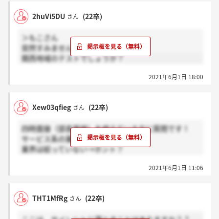
2huVi5DU
(22卒)
さん
＞もこさん
突然すみません！
関西地域のテストでしょうか？
2021年6月1日 18:00
Xew03qfieg
(22卒)
さん
四時面接（部長面接）を控えている方に質問です！
サービス系の業界に絞っている→感謝
業界は絞っていない→ホント？
よろしくお願いします。
2021年6月1日 11:06
THT1MfRg
(22卒)
さん