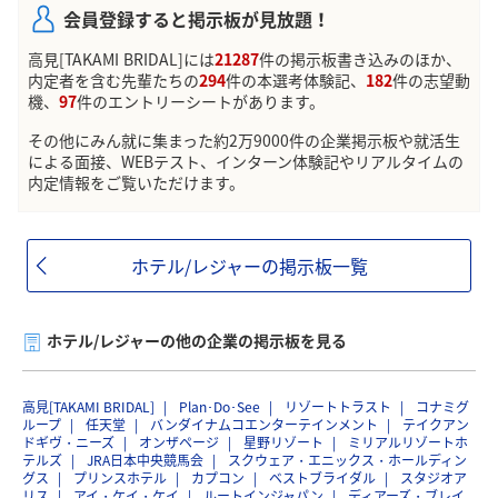
会員登録すると掲示板が見放題！
高見[TAKAMI BRIDAL]には
21287
件の掲示板書き込みのほか、
内定者を含む先輩たちの
294
件の本選考体験記、
182
件の志望動
機、
97
件のエントリーシートがあります。
その他にみん就に集まった約2万9000件の企業掲示板や就活生
による面接、WEBテスト、インターン体験記やリアルタイムの
内定情報をご覧いただけます。
ホテル/レジャーの掲示板一覧
ホテル/レジャーの他の企業の掲示板を見る
高見[TAKAMI BRIDAL]
Plan･Do･See
リゾートトラスト
コナミグ
ループ
任天堂
バンダイナムコエンターテインメント
テイクアン
ドギヴ・ニーズ
オンザページ
星野リゾート
ミリアルリゾートホ
テルズ
JRA日本中央競馬会
スクウェア・エニックス・ホールディン
グス
プリンスホテル
カプコン
ベストブライダル
スタジオア
リス
アイ・ケイ・ケイ
ルートインジャパン
ディアーズ・ブレイ