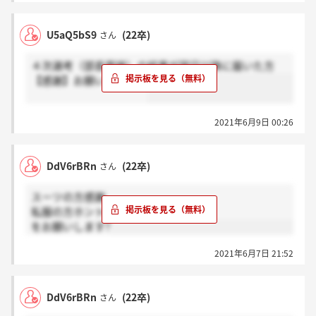
U5aQ5bS9
(22卒)
さん
４次選考（部長面接）の結果が翌日以降に届いた方
【感謝】お願いします！
2021年6月9日 00:26
DdV6rBRn
(22卒)
さん
スーツの方感謝
私服の方ホント？
をお願いします?
2021年6月7日 21:52
DdV6rBRn
(22卒)
さん