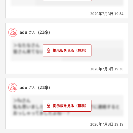
2020年7月3日 19:54
adu
(21卒)
さん
＞なたなさん
皆さん来てないですね…
2020年7月3日 19:30
adu
(21卒)
さん
＞fuさん
私も思いました…合否関わらず今日までに連絡すると
おっしゃってましたよね…？
2020年7月3日 19:19