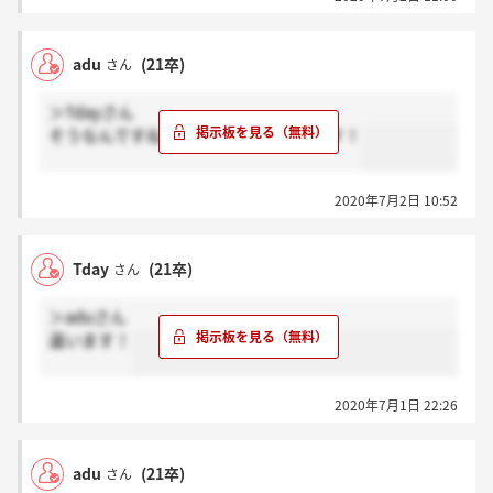
adu
(21卒)
さん
＞Tdayさん
そうなんですね！ありがとうございます！
2020年7月2日 10:52
Tday
(21卒)
さん
＞aduさん
違います！
2020年7月1日 22:26
adu
(21卒)
さん