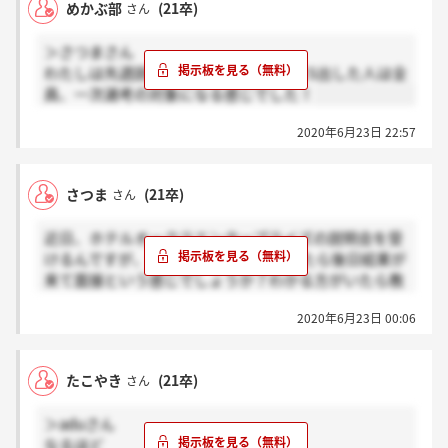
めかぶ部
(21卒)
さん
＞さつまさん
わたしは先週説明会受けたのですが、ES出した人は全
員、一次選考の対象になる感じでした！
2020年6月23日 22:57
さつま
(21卒)
さん
近日、ホテルオークラエンタープライズの説明会を受
けるんですが、その説明会はESを出したら後日結果が
来て面接という感じでしょうか？わかる方がいたら教
えてください、、、
2020年6月23日 00:06
たこやき
(21卒)
さん
＞aduさん
なるほど