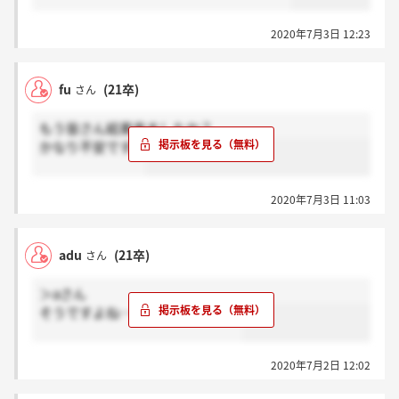
2020年7月3日 12:23
fu
(21卒)
さん
もう皆さん結果来ましたか？
かなり不安です。
2020年7月3日 11:03
adu
(21卒)
さん
＞aさん
そうですよね…祈ってます（ ; ; ）
2020年7月2日 12:02