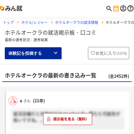
トップ
ホテル/レジャー
ホテルオークラの就活情報
ホテルオークラ
ホテルオークラの就活掲示板・口コミ
最新の選考状況・選考結果
お気に入り
(
3376
)
体験記を投稿する
ホテルオークラの最新の書き込み一覧
(全2452件)
a
(21卒)
さん
就活会議だと内定出てる人いたんで、落ちた可能性が
高いですね。。。。。。