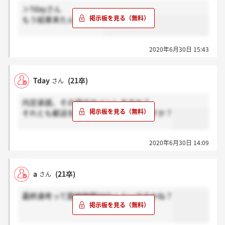
＞Tdayさん
もう結果来たんですか？
2020年6月30日 15:43
Tday
(21卒)
さん
内定承諾、その場でサインしますか？
それとも郵送を選ぶ方いらっしゃいますか？
2020年6月30日 14:09
a
(21卒)
さん
最終選考って面接時間30分くらいですかね？