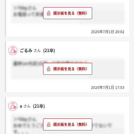
＞Tdayさん
お電話って非通知できましたか？
2020年7月1日 20:02
ごるみ
(21卒)
さん
最終(or内定)の話って総合職ですか？
2020年7月1日 17:53
a
(21卒)
さん
＞Tdayさん
おめでとうございます！まだ自分連絡きてないで
す。。。