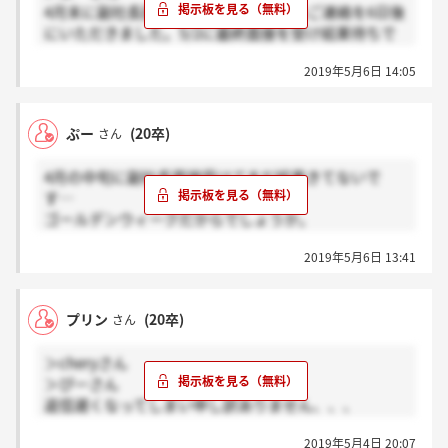
4月末に副社長面接を受けて次の選考のご連絡を6日後
にいただきました。5/2に最終面接を受け結果待ちで
す。
2019年5月6日 14:05
ぷー
(20卒)
さん
4月の中旬に副社長面接受けてまだ結果きてないで
す…
ゴールデンウィークだからでしょうか。
さすがに待つのが苦しい
2019年5月6日 13:41
4月中旬ごろ受けて結果来てる方いますか？
プリン
(20卒)
さん
＞cheryさん
＞ぴーさん
返信遅くなってしまい申し訳ありません、、、
私は最終面接を受けてから、4日後にお電話で内々定
2019年5月4日 20:07
ですと連絡いただきました。