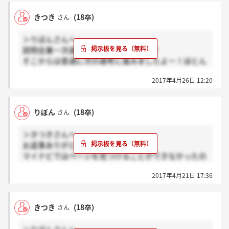
きつき
(18卒)
さん
＞りぼんさんへ
説明会兼一次選考みたいな感じでした！
そこからは普通に次の選考に進みましたよー！ほとん
ど連絡はお電話だった気がします！
2017年4月26日 12:20
りぼん
(18卒)
さん
＞きつきさんへ
お返事ありがとうございます
マイナビではページを見つけることができなかったの
で掲載されていないようです(＞_＜)
2017年4月21日 17:36
きつきさんは説明会に参加後選考に進んだ流れです
か？
きつき
(18卒)
さん