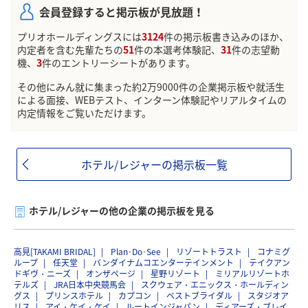
会員登録すると掲示板が見放題！
プリオホールディングスには
3124
件の掲示板書き込みのほか、
内定者を含む先輩たちの
51
件の本選考体験記、
31
件の志望動
機、
3
件のエントリーシートがあります。
その他にみん就に集まった約2万9000件の企業掲示板や就活生
による面接、WEBテスト、インターン体験記やリアルタイムの
内定情報をご覧いただけます。
ホテル/レジャーの掲示板一覧
ホテル/レジャーの他の企業の掲示板を見る
高見[TAKAMI BRIDAL]
Plan･Do･See
リゾートトラスト
コナミグ
ループ
任天堂
バンダイナムコエンターテインメント
テイクアン
ドギヴ・ニーズ
オンザページ
星野リゾート
ミリアルリゾートホ
テルズ
JRA日本中央競馬会
スクウェア・エニックス・ホールディン
グス
プリンスホテル
カプコン
ベストブライダル
スタジオア
リス
アイ・ケイ・ケイ
ルートインジャパン
ディアーズ・ブレイ