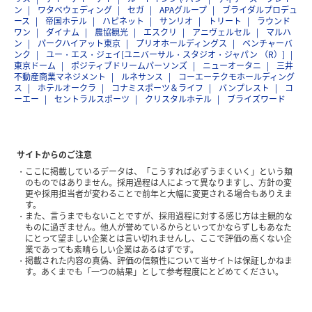
ン
ワタベウェディング
セガ
APAグループ
ブライダルプロデュ
ース
帝国ホテル
ハピネット
サンリオ
トリート
ラウンド
ワン
ダイナム
農協観光
エスクリ
アニヴェルセル
マルハ
ン
パークハイアット東京
プリオホールディングス
ベンチャーバ
ンク
ユー・エス・ジェイ[ユニバーサル・スタジオ・ジャパン （R）]
東京ドーム
ポジティブドリームパーソンズ
ニューオータニ
三井
不動産商業マネジメント
ルネサンス
コーエーテクモホールディング
ス
ホテルオークラ
コナミスポーツ＆ライフ
バンプレスト
コ
ーエー
セントラルスポーツ
クリスタルホテル
ブライズワード
サイトからのご注意
ここに掲載しているデータは、「こうすれば必ずうまくいく」という類
のものではありません。採用過程は人によって異なりますし、方針の変
更や採用担当者が変わることで前年と大幅に変更される場合もありえま
す。
また、言うまでもないことですが、採用過程に対する感じ方は主観的な
ものに過ぎません。他人が誉めているからといってかならずしもあなた
にとって望ましい企業とは言い切れませんし、ここで評価の高くない企
業であっても素晴らしい企業はあるはずです。
掲載された内容の真偽、評価の信頼性について当サイトは保証しかねま
す。あくまでも「一つの結果」として参考程度にとどめてください。