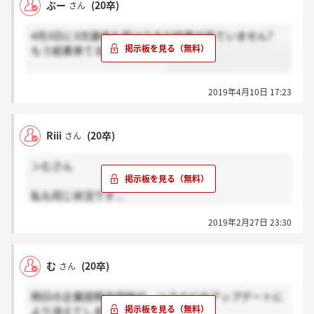
ぷー
(20卒)
さん
4月3日に3次選考を受けてまだ結果が来ていません?
もう結果来てる方いますか？
2019年4月10日 17:23
Riii
(20卒)
さん
＞むさん
私も同じ状況です...
11:00-13:00という時間はわかるのですが場所が東京開
2019年2月27日 23:30
催というところまでしかわかりません(-_-)
明日企業に電話して確認しようと思ってます
む
(20卒)
さん
明日の企業説明会詳細が、リクナビのアップデートに
より消えてしまいました....