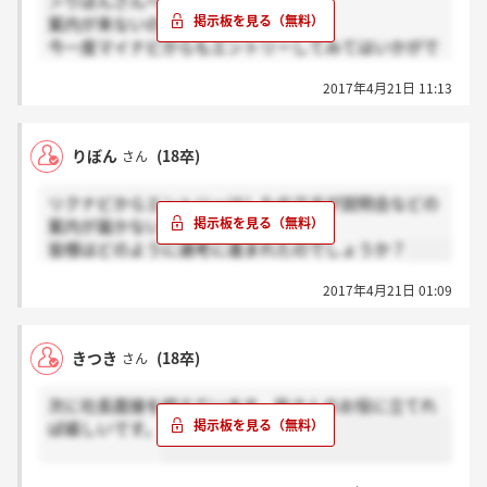
＞りぼんさんへ
案内が来ないのは不安ですね、、
今一度マイナビからもエントリーしてみてはいかがで
すか？最初の頃は合格通知など連絡事項は全てメール
2017年4月21日 11:13
で、後半の選考になって来ると全てお電話です。
りぼん
(18卒)
さん
リクナビからエントリーはしたのですが説明会などの
案内が届かないので困惑しています。
皆様はどのように選考に進まれたのでしょうか？
2017年4月21日 01:09
きつき
(18卒)
さん
次に社長面接を控えています。皆さんのお役に立てれ
ば嬉しいです。