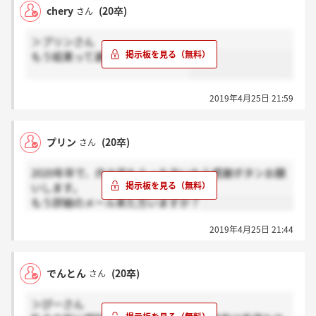
chery
(20卒)
さん
＞プリンさん
もう結果って連絡ありましたか？
2019年4月25日 21:59
プリン
(20卒)
さん
2020年卒で、内々定もらった方いたら感謝ボタンお願
いします。
もう詳細のメール来た方いますか？
2019年4月25日 21:44
でんとん
(20卒)
さん
＞ぴーさん