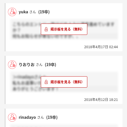
yuka
(19卒)
さん
こちらのエントリー後はどのように選考進めています
か？
何もお知らせが来ないのですが、、
2018年4月17日 02:44
りおりお
(19卒)
さん
＞rinadayoさんへ
私もお返事いただきました！
ありがとうございます！
2018年4月12日 18:21
rinadayo
(19卒)
さん