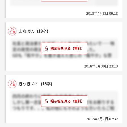
2018年4月8日 09:18
まな
(19卒)
さん
社長と政治家たちがずいぶん仲が良いみたいで……特
定の政党の政治色が強すぎて辞退しました。
GDも「和やか」を履き違えた感じの「賑やか」な雰
囲気でした。いろいろ残念な点が多すぎました。
2018年3月30日 23:13
きつき
(18卒)
さん
四月の終わりに内定いただきました^_^
しかし第一志望が変わってしまい、内定をお断りする
つもりです、、。私の他にもそのような方いたらご相
談したいです(u_u)
2017年5月7日 02:32