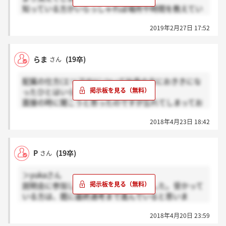
知っている方がいらっしゃれば場所や時間を教えてい
ただきたいです(´；ω；`)
2019年2月27日 17:52
らま
(19卒)
さん
配属の仕方(エリアの)について社員の方におききにな
ったひとはいらっしゃいますか？
面接の時に聞こうと思ったのですが忘れてしまってお
りまして。
2018年4月23日 18:42
P
(19卒)
さん
＞yukaさん
説明会に参加し、それが第一次選考でした。受かって
いる方は、既に最終選考まで進んでいると思いま
す。。。
2018年4月20日 23:59