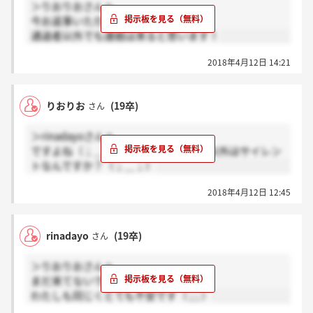
＞りおりおさんへ
今お返事いただきました
通過者以外でも連絡は来ると思います！
2018年4月12日 14:21
りおりお
(19卒)
さん
＞rinadayoさんへ
ですよね（；＿；）プリオって通過者以外はサイレン
トなんですか？（；＿；）
2018年4月12日 12:45
rinadayo
(19卒)
さん
＞りおりおさんへ
まだ来てないです
わたしも同じくとても不安です（ ; ; ）