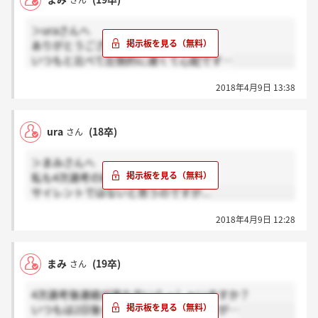
さん
＞uraさんへ
ありがとうございます（ ; ; ）
いつもと比べて圧倒的に遅くて心配です…
2018年4月9日 13:38
ura
(18卒)
さん
＞まみさんへ
私も4次選考の結果待ってます。
サイレントではないと思うのですが...
2018年4月9日 12:28
まみ
(19卒)
さん
4次選考後連絡が来た方いらっしゃいますか？
いつもは2日後くらいに来ていたのですが…