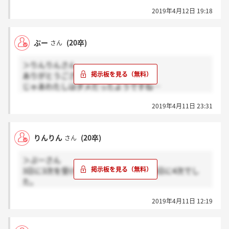
接中にぜひ次の選考に進んで欲しいと言われたので期
2019年4月12日 19:18
待して待っていたのですが、ここは通過者にしか連絡
が来ないのですかね、、、
ぷー
(20卒)
さん
＞りんりんさん
ありがとうございます！
じゃあわたしはダメだったようですね…
せめて連絡ほしかったです?ずっとドキドキしてたの
2019年4月11日 23:31
で…
りんりんさんは通っているといいですね！
りんりん
(20卒)
さん
＞ぷーさん
3日に3次を受けて次の日に連絡きて、8日に4次でし
た。
次の選考予定を聞いて次は12日の予定と言わたのです
2019年4月11日 12:19
が未だ連絡なしです。
サイレントなんでしょうか?