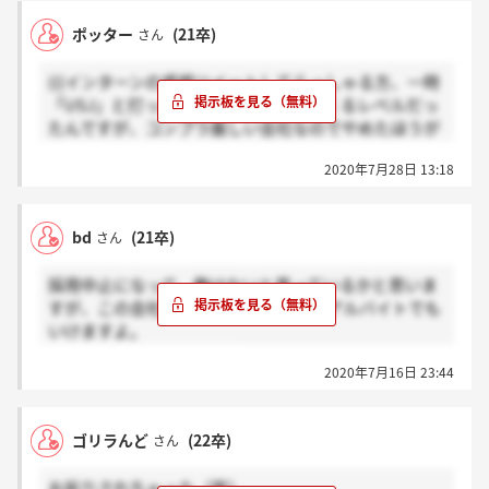
ポッター
(21卒)
さん
(((インターンの感想ツイートしてらっしゃる方、一時
「USJ」と打ったらサジェストで出てくるレベルだっ
たんですが、コンプラ厳しい会社なのでやめたほうが
いいですよ…身バレの可能性は低いかもしれませんけ
2020年7月28日 13:18
ど…)))
bd
(21卒)
さん
採用中止になって、働けないと思っているかと思いま
すが、この会社で働きたいのであればアルバイトでも
いけますよ。
同じ仕事しかしないので。
2020年7月16日 23:44
ゴリラんど
(22卒)
さん
お祈りされちゃった（笑）