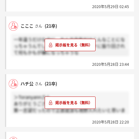
ちの救済措置考えてくださいよ。ありえません。確か
2020年5月29日 02:45
にウイルスのせいで仕方ないかもしれませんが対応が
遅いしもっとほかにやるべきことはなかったんです
か？？？？？？？？？第1志望にしてた方やそれ以外
こここ
(21卒)
さん
でも絶対ここに働きたいから今まで頑張ってきた方の
気持ち考えた事ありますか？？？？そんなところに活
一年違うだけなのに、なんで今年だけこんなことにな
躍祈られても嬉しくねぇよ。
っちゃうんでしょうね……本当にコロナに振り回され
て何もかもが嫌になっちゃうな
2020年5月28日 23:44
ハチ公
(21卒)
さん
＞Toranyannさん
ありがとうございます…
第一志望だったので正直就浪も視野入れたいと思いま
す。
2020年5月28日 22:20