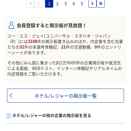
1
2
3
4
5
会員登録すると掲示板が見放題！
ユー・エス・ジェイ[ユニバーサル・スタジオ・ジャパン
（R）]には
3108
件の掲示板書き込みのほか、内定者を含む先輩
たちの
31
件の本選考体験記、
21
件の志望動機、
9
件のエントリ
ーシートがあります。
その他にみん就に集まった約2万9000件の企業掲示板や就活生
による面接、WEBテスト、インターン体験記やリアルタイムの
内定情報をご覧いただけます。
ホテル/レジャーの掲示板一覧
ホテル/レジャーの他の企業の掲示板を見る