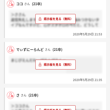
ココ
(21卒)
さん
＞ささん
返信失礼しますね。普段こういうのは噛みつかないタ
イプなんですけど、心がズダボロの今だと、どうして
も気になってしまって…
2020年5月29日 21:53
過去の投稿遡ると分かると思いますが、正真正銘21卒
の就活民ですよ～
むしろ本当に社員さんにフォローしていただけた方
でぃずにーらんど
(21卒)
さん
が、ここにいる方々の気が少しは楽になるんですけど
ね笑
まじぴえんだわーぴえんぴえんー
期待裏切っちゃって申し訳ありません。
2020年5月29日 21:35
さ
(21卒)
さん
＞ココさん