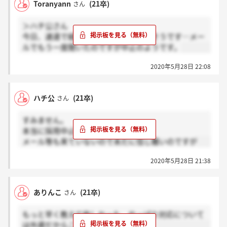
Toranyann
(21卒)
さん
＞ハチ公さん
今日、速達で紙が届きました。中止だそうです…メー
ルでもう一度聞いたのですが中止のようです。
2020年5月28日 22:08
ハチ公
(21卒)
さん
すみません。
本当に採用中止でしょうか？
メール等も来ていないので未だに信じ難いのですが
2020年5月28日 21:38
ありんこ
(21卒)
さん
もっと早く教えて欲しかった。やっぱり対応について
は外資だからこんな感じなのかな…