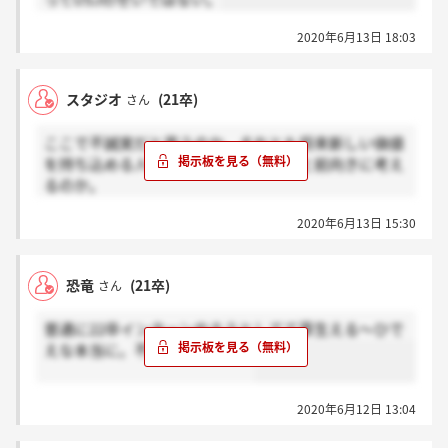
2020年6月13日 18:03
スタジオ
(21卒)
さん
ここで不誠実だと思うのか。それとも将来新しい価値
を持ち込める人材として再挑戦しようと前向きに考え
るのか。
私も本当に入りたい企業でした。不誠実と感じる方も
2020年6月13日 15:30
いると思います。ただ決まったことに対して文句を言
っても仕方ありません。私は必ずまたこの企業に再挑
戦します。企業を悪くいうのはもうやめましょう。
恐竜
(21卒)
さん
普通に22卒インターンやろうとしてて草生える～ひで
えな本当に。不誠実極まりない
2020年6月12日 13:04