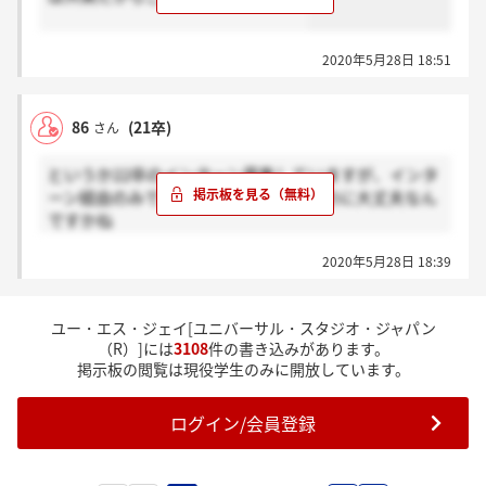
2020年5月28日 18:51
86
(21卒)
さん
というか22卒のインターン募集していますが、インタ
ーン経由のみでしか採用活動をしないのに大丈夫なん
ですかね
コロナによる採用中止自体は仕方ありませんが、対応
2020年5月28日 18:39
があまりにも杜撰なので同じことの繰り返しになるの
では？と思ってしまいます
22卒の人には絶対同じ思いをさせないで欲しいもので
ユー・エス・ジェイ[ユニバーサル・スタジオ・ジャパン
す
（R）]には
3108
件の書き込みがあります。
掲示板の閲覧は現役学生のみに開放しています。
ログイン/会員登録