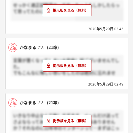
せっかく適正試験受かってやったー！もしかしたらっ
て思ってたのに本当に最悪です
2020年5月29日 03:45
かなまる
(21卒)
さん
言葉が悪くなってしまい大変申し訳ございませんでし
た。
でもこんなに悔しい思いをしたのは絶対に忘れませ
ん。
2020年5月29日 02:49
かなまる
(21卒)
さん
いきなり中止なんて悔しすぎます。メールだけ送って
さよならってあまりにも不誠実過ぎではありません
か？それなのに22年卒のインターンって…まずはこっ