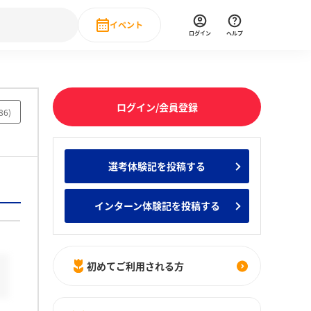
イベント
ログイン
ヘルプ
Event
の新卒就職人気企業ランキング
みんなのインターン人気企業ランキン
直近のイベント一覧
ログイン/会員登録
86
)
もっと見る
 IT・DX現場社員インタビュー
選考体験記を投稿する
の新卒就職人気企業ランキング
みんなのインターン人気企業ランキン
インターン体験記を投稿する
初めてご利用される方