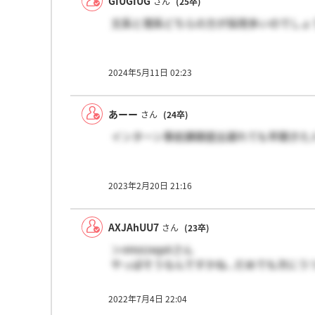
GIUGIUG
さん
(25卒)
文系と理系どちらの方が採用多いのでしょ
2024年5月11日 02:23
あーー
さん
(24卒)
インターン事前課題提出遅れても早期きた
2023年2月20日 21:16
AXJAhUU7
さん
(23卒)
＞nHoUxqxXさん
やっぱそうなんですかね...だめでも次に
2022年7月4日 22:04