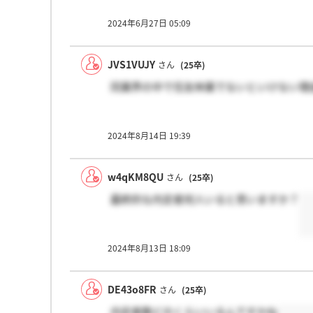
2024年6月27日 05:09
JVS1VUJY
さん
(25卒)
同業界の中で住友林業でないといけない理
2024年8月14日 19:39
w4qKM8QU
さん
(25卒)
最終的な内定者何人いると思いますか？
2024年8月13日 18:09
DE43o8FR
さん
(25卒)
内定者数どのくらいいるんですかね