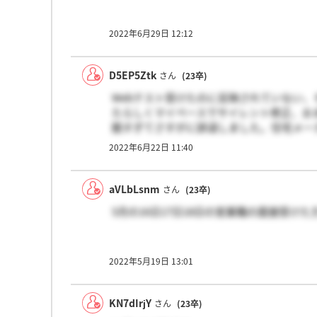
2022年6月29日 12:12
D5EP5Ztk
さん
(23卒)
Webテスト受けたのに反映されていない
たらしくマイペースでサイレント修正、お
酷すぎてさすがに辞退しました。住宅メー
2022年6月22日 11:40
aVLbLsnm
さん
(23卒)
5月の16日17日18日の営業職の面接受け
2022年5月19日 13:01
KN7dIrjY
さん
(23卒)