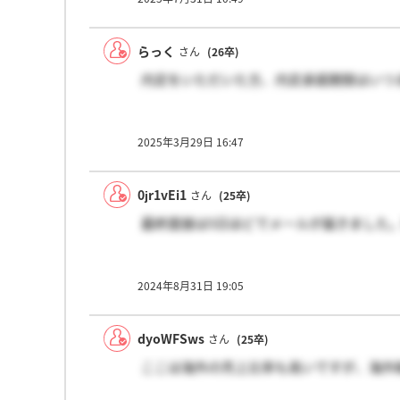
らっく
さん
(26卒)
内定をいただいた方、内定承諾期限はいつ
2025年3月29日 16:47
0jr1vEi1
さん
(25卒)
最終面接は5日ほどでメールが届きました
2024年8月31日 19:05
dyoWFSws
さん
(25卒)
ここは海外の売上比率も高いですが、海外