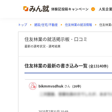
体験記投稿キャンペーン
人気企
トップ
建設/住宅/不動産
住友林業の就活情報
住友林業
Post
Ranking
PickUp
投稿する
ランキングを見る
注目の企業特集
住友林業の就活掲示板・口コミ
最新の選考状況・選考結果
Vote
住友林業の最新の書き込み一覧
投票する
(全13140件)
動画で知ろう！業界・
bikmmvsdhuk
さん
(26卒)
二次面接、営業社員の方でしたが、あまり
2025年7月31日 10:49