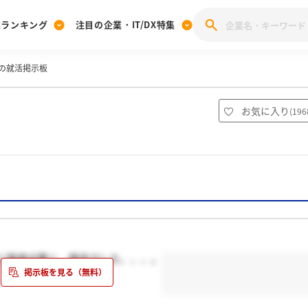
業ランキング
注目の企業・IT/DX特集
の就活掲示板
注目の企業特集
みんなのIT業界新卒就職人気企業ランキング
みんな
[27卒] 本選考体験記投稿キャンペーン
28卒 注目企業特集
27卒 注目企業特集
みんなのDX企業就職ブランド調査
お気に入り
(
196
注目のIT・DX企業特集
28卒 IT・DX企業特集
27卒 IT・DX企業特集
28卒
みんなのIT業界新卒就職人気企業ランキング
みんな
企業研究
に態度が悪く、残念でした、、、。