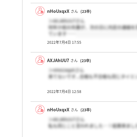
nHoUxqxX
さん
(23卒)
＞AXJAhUU7さん
何年か前の先輩が、次の日に内定の連絡を
ています……
2022年7月4日 17:55
AXJAhUU7
さん
(23卒)
＞nHoUxqxXさん
来てないです...合格も不合格も同じタイミ
2022年7月4日 12:58
nHoUxqxX
さん
(23卒)
＞AXJAhUU7さん
私も同じこと言われました…！結果来まし