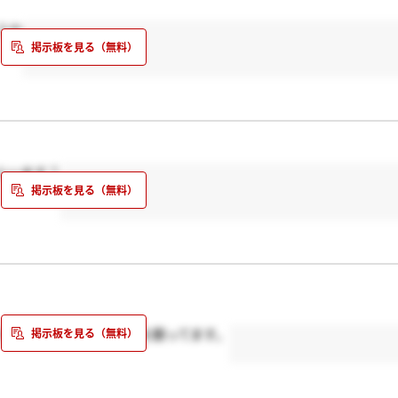
うか
人います？
うつれるように早めの連絡を願ってます。