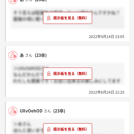
そう言えば配属先の希望っていつ頃出すんですかね？
面接の頃に軽く聞かれた程度ですけど
2022年9月14日 23:05
あ
(23卒)
さん
＞UXvOehODさん
なんだかんだでスーツになりますね笑
わたしも関東です！お会い出来るの楽しみにしてます
～
2022年8月24日 22:25
UXvOehOD
(23卒)
さん
＞あさん
ほんと迷います笑