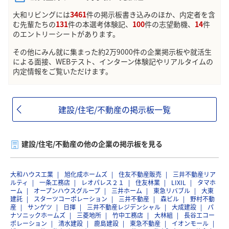
大和リビングには
3461
件の掲示板書き込みのほか、内定者を含
む先輩たちの
131
件の本選考体験記、
100
件の志望動機、
14
件
のエントリーシートがあります。
その他にみん就に集まった約2万9000件の企業掲示板や就活生
による面接、WEBテスト、インターン体験記やリアルタイムの
内定情報をご覧いただけます。
建設/住宅/不動産の掲示板一覧
建設/住宅/不動産の他の企業の掲示板を見る
大和ハウス工業
旭化成ホームズ
住友不動産販売
三井不動産リア
ルティ
一条工務店
レオパレス２１
住友林業
LIXIL
タマホ
ーム
オープンハウスグループ
三井ホーム
東急リバブル
大東
建託
スターツコーポレーション
三井不動産
森ビル
野村不動
産
サンゲツ
日揮
三井不動産レジデンシャル
大成建設
パ
ナソニックホームズ
三菱地所
竹中工務店
大林組
長谷工コー
ポレーション
清水建設
鹿島建設
東急不動産
イオンモール