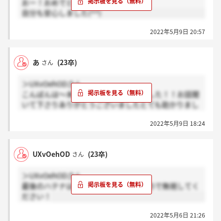
おー！おめでとうございます！
自分も安心しました(^^)
2022年5月9日 20:57
あ
(23卒)
さん
＞UXvOehODさん
こんばんは～本日通過のご連絡頂きました！！お話聞
いて下さりありがとうございましたとても助かりまし
た????
2022年5月9日 18:24
UXvOehOD
(23卒)
さん
＞UXvOehODさん
最後のハテナは文字化けした絵文字なので無視してく
ださい！
2022年5月6日 21:26