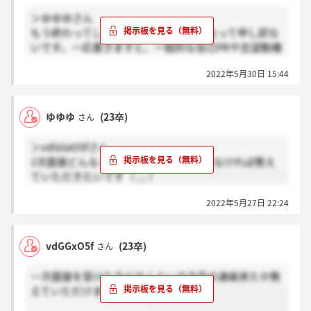
＞ゆゆゆさん
もう終わってしまいましたかね、遅くなって申し訳な
いです。一応書きますと、一般的な自己PRや志望動機
と転勤に対する考え方や運転の頻度など聞かれまし
2022年5月30日 15:44
た。自分の時は2対2でしたので形式が違ければ内容も
変わるかもしれないので参考までにお願いします。
ゆゆゆ
(23卒)
さん
＞vdGGxO5fさん
1次面接どんなこと聞かれたか差し支えなければ教え
ていただきたいです（ ; ; ）
2022年5月27日 22:24
vdGGxO5f
(23卒)
さん
一次面接を受けた方どのくらいで合否の連絡来たか教
えていただけませんか！