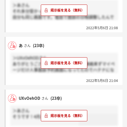
＞あさん
それ多分受かってますよ！
自分も同じ画面です。電話で面談の日程調整したんで
すけど、採用には関係ないって言ってた気がするんで
2022年5月6日 21:08
実質内々定だと思います！
あ
(23卒)
さん
＞UXvOehODさん
ありがとうございます！28日に受けて連絡来ずマイペ
ージだけ人事面談予約画面になってたのでハテナにな
ってました、もう少し待ってみます～！
2022年5月6日 21:04
UXvOehOD
(23卒)
さん
＞あさん
そうです！4月26日に受けました！