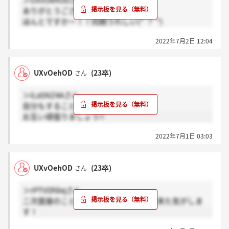
＞UXvOehODさん
ありがとうございます！！！（ ; ; ）
ほんとですかー！！同期うれしい(*´?`*)
ですよね今から死ぬ気でやらないとだ頑張りましょ
2022年7月2日 12:04
う！！
UXvOehOD
(23卒)
さん
＞iLaSNZ4Aさん
自分もすることにしました^^
お互い頑張りましょう!!
2022年7月1日 03:03
UXvOehOD
(23卒)
さん
＞rPTVDhbqさん
二次面接のことでしたら3日後くらいに来た気がしま
す！