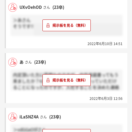
UXvOehOD
(23卒)
さん
＞あさん
そうです!!
2022年6月10日 14:51
あ
(23卒)
さん
内定頂いた方に質問なのですが、内定承諾書ってもう
来ましたか？6月末までほかの選考を待っていただけ
ることになったのですが、入社することを決めた連絡
をしてから内定承諾書が送られてくるのでしょうか？
2022年6月3日 12:56
iLaSNZ4A
(23卒)
さん
＞vdGGxO5fさん