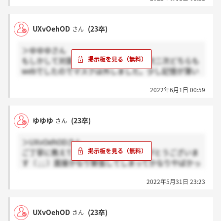
教えていただいたことを無駄にしないためにも仕事内
容ももっとしっかりと勉強しようと思います！もう選
考終わってるのに返信してくださってほんとにありが
UXvOehOD
(23卒)
さん
とうございます優しい（ ; ; ）
＞ゆゆゆさん
もしかして対面ですか？自分の時は一次二次どちらも
webでしたのでマスクは外しました。少し記憶が薄い
ですが、一次の内容に加えて、私が仲介も見ていたの
2022年6月1日 00:59
で管理と仲介でなぜ管理を志望するのか、SDGSにつ
いてどう思うかなどが印象的でした。自分の場合は圧
迫面接ではなかったですが、圧迫の方もいるらしいの
ゆゆゆ
(23卒)
さん
でそこは運ですね。ちなみに先に挙げた印象的な質問
について、自分はわからなかったので正直にその旨を
＞UXvOehODさん
伝えました。一次受かってるといいですね、いい結果
ご丁寧に教えていただきほんとにありがとうございま
が来ること祈ってます(^^)
す（ ; ; ）面接かなり緊張してしまってかなりやばかっ
あ、あと賃貸管理の仕事内容はしっかり答えられるよ
たです、、、まだ合否の連絡は来ていませんが、一応
うにした方がいいです。聞かれました。
2022年5月31日 23:23
2次面接に向けてお聞きしたいのですがマスクしたま
までしたか?そしてしつこくて本当に申し訳ないので
すがあがり症と心配性で2次面接何を聞かれたのか差
UXvOehOD
(23卒)
さん
し支えなければ教えていただきたいです（ ; ; ）