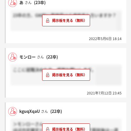
あ
(23卒)
さん
23卒の方、GW前に面接受けて連絡来た方いますか？
2022年5月6日 18:14
モンロー
(22卒)
さん
ここに就職決めた方、感謝お願いします。
2021年7月12日 23:45
kguqXqaU
(22卒)
さん
＞モンローさん
ほぼ内定確定との前提での話だったので面談後は一週