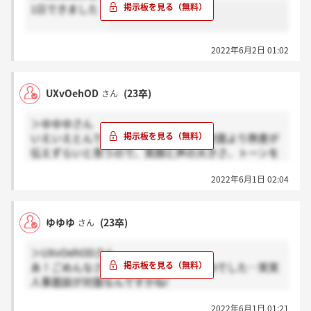
1日できました！
2022年6月2日 01:02
UXvOehOD
(23卒)
さん
＞ゆゆゆさん
いえいえとんでもないです！webだと対面より熱意が
伝えずらいと思うので、笑顔と声の大きさ、トーンを
意識してみてください(当たり前なのかもしれません
2022年6月1日 02:04
が)。二次が実質最終なので緊張すると思いますが応
援してます!!自分で良ければなんでも答えるので気に
なること聞いてください！
ゆゆゆ
(23卒)
さん
＞UXvOehODさん
あ！ごめんなさい勘違いしてましたwebでした…笑笑
人事面談が対面なんですかね!
難しい質問ですね、、ありがとうございます（ ; ; ）
2022年6月1日 01:21