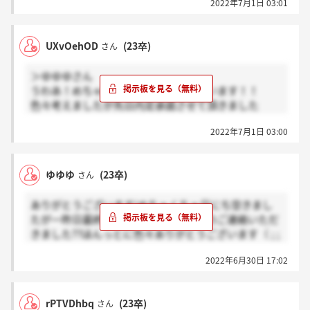
2022年7月1日 03:01
UXvOehOD
(23卒)
さん
＞ゆゆゆさん
うわあ！めちゃくちゃおめでとうございます！！
色々考えましたが先日内定承諾させて頂きました
(*^^*)
2022年7月1日 03:00
宅建取らなきゃです笑
ゆゆゆ
(23卒)
さん
ありがとうございます!めちゃくちゃ日にち空きまし
たが一昨日最終面接を終えて今内々定のご連絡いただ
きました??ほんっとに色々ありがとうございます（ ; ;
）お悩み中なんですね（ ; ; ）
2022年6月30日 17:02
rPTVDhbq
(23卒)
さん