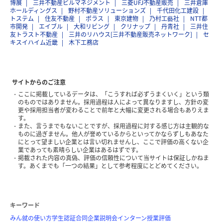
博展
三井不動産ビルマネジメント
三菱UFJ不動産販売
三井倉庫
ホールディングス
野村不動産ソリューションズ
千代田化工建設
トステム
住友不動産
ポラス
東京建物
乃村工藝社
NTT都
市開発
エイブル
大和リビング
クリナップ
丹青社
三井住
友トラスト不動産
三井のリハウス[三井不動産販売ネットワーク]
セ
キスイハイム近畿
木下工務店
サイトからのご注意
ここに掲載しているデータは、「こうすれば必ずうまくいく」という類
のものではありません。採用過程は人によって異なりますし、方針の変
更や採用担当者が変わることで前年と大幅に変更される場合もありえま
す。
また、言うまでもないことですが、採用過程に対する感じ方は主観的な
ものに過ぎません。他人が誉めているからといってかならずしもあなた
にとって望ましい企業とは言い切れませんし、ここで評価の高くない企
業であっても素晴らしい企業はあるはずです。
掲載された内容の真偽、評価の信頼性について当サイトは保証しかねま
す。あくまでも「一つの結果」として参考程度にとどめてください。
キーワード
みん就の使い方
学生認証
合同企業説明会
インターン
授業評価