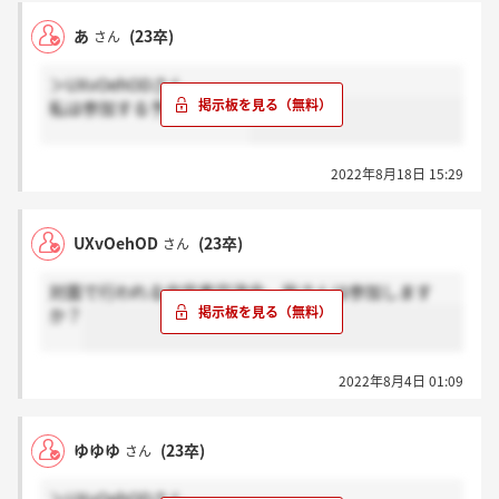
あ
(23卒)
さん
＞UXvOehODさん
私は参加する予定です～！
2022年8月18日 15:29
UXvOehOD
(23卒)
さん
対面で行われる内定者交流会、皆さんは参加します
か？
2022年8月4日 01:09
ゆゆゆ
(23卒)
さん