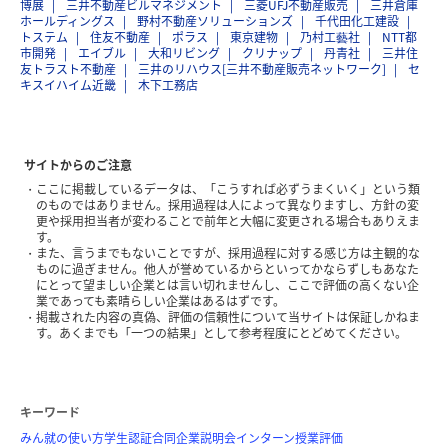
博展
三井不動産ビルマネジメント
三菱UFJ不動産販売
三井倉庫
ホールディングス
野村不動産ソリューションズ
千代田化工建設
トステム
住友不動産
ポラス
東京建物
乃村工藝社
NTT都
市開発
エイブル
大和リビング
クリナップ
丹青社
三井住
友トラスト不動産
三井のリハウス[三井不動産販売ネットワーク]
セ
キスイハイム近畿
木下工務店
サイトからのご注意
ここに掲載しているデータは、「こうすれば必ずうまくいく」という類
のものではありません。採用過程は人によって異なりますし、方針の変
更や採用担当者が変わることで前年と大幅に変更される場合もありえま
す。
また、言うまでもないことですが、採用過程に対する感じ方は主観的な
ものに過ぎません。他人が誉めているからといってかならずしもあなた
にとって望ましい企業とは言い切れませんし、ここで評価の高くない企
業であっても素晴らしい企業はあるはずです。
掲載された内容の真偽、評価の信頼性について当サイトは保証しかねま
す。あくまでも「一つの結果」として参考程度にとどめてください。
キーワード
みん就の使い方
学生認証
合同企業説明会
インターン
授業評価