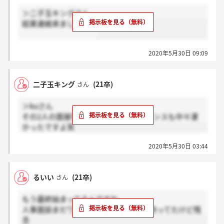
＞二子玉キングさん
結果連絡来ましたか？
2020年5月30日 09:09
二子玉キング
(21卒)
さん
＞kuさん
その2人の面接官のソーシャルディスタンスも中々凄
かったですよ笑
2020年5月30日 03:44
るいい
(21卒)
さん
もう最終始まってるんですね、、
人事面談まだワンチャンあると思って待ってたけど残
念