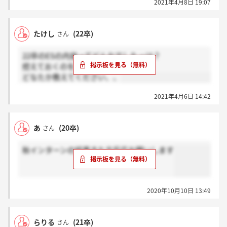
2021年4月8日 19:07
お忙しい中、当社の選考にお時間をいただいたにも関
わらず、
このようなお知らせをすることとなり、
たけし
(22卒)
さん
東急不動さまのお気持ちにお応えできなかったことを
お詫び申し上げます。
22卒のESの内容ってどんなでしたっけ？
控えておくのを忘れてしまって、、
どなたか教えてください、、
東急不動さまの就職活動も大変な時期に差し掛かって
おられるかと思いますが、
2021年4月6日 14:42
くれぐれもご自愛ください。
末筆ながら東急不動さまの今後のご活躍を心よりお祈
あ
(20卒)
さん
り申し上げます。
秋インターンの結果きた方反応お願いします
2020年10月10日 13:49
らりる
(21卒)
さん