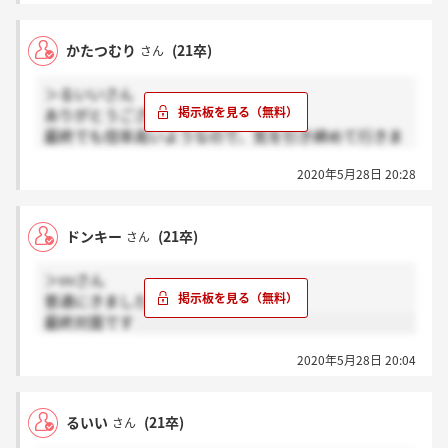
かたつむり
(21卒)
さん
＞るいいさん
ありがとうございます。
最終でも倍率高いようなので、気を引き締めて行きま
す…
2020年5月28日 20:28
ドンキー
(21卒)
さん
＞vvさん
普通にきましたよ！
最終対面です
2020年5月28日 20:04
るいい
(21卒)
さん