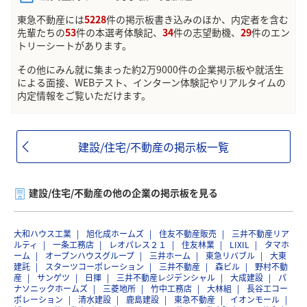
東急不動産には
5228
件の掲示板書き込みのほか、内定者を含む
先輩たちの
53
件の本選考体験記、
34
件の志望動機、
29
件のエン
トリーシートがあります。
その他にみん就に集まった約2万9000件の企業掲示板や就活生
による面接、WEBテスト、インターン体験記やリアルタイムの
内定情報をご覧いただけます。
建設/住宅/不動産の掲示板一覧
建設/住宅/不動産の他の企業の掲示板を見る
大和ハウス工業
旭化成ホームズ
住友不動産販売
三井不動産リア
ルティ
一条工務店
レオパレス２１
住友林業
LIXIL
タマホ
ーム
オープンハウスグループ
三井ホーム
東急リバブル
大東
建託
スターツコーポレーション
三井不動産
森ビル
野村不動
産
サンゲツ
日揮
三井不動産レジデンシャル
大成建設
パ
ナソニックホームズ
三菱地所
竹中工務店
大林組
長谷工コー
ポレーション
清水建設
鹿島建設
東急不動産
イオンモール