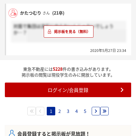
かたつむり
(21卒)
さん
対面で集団は流石にやらないんじゃないでしょう
か…？
2020年5月27日 23:34
東急不動産には
5228
件の書き込みがあります。
掲示板の閲覧は現役学生のみに開放しています。
ログイン/会員登録
1
2
3
4
5
会員登録すると掲示板が見放題！