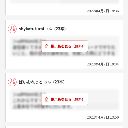
2022年4月7日 19:36
shykatuturai
(23卒)
さん
＞udP0Gm5Eさん
返信遅くてすみません、志望動機、ベルーナでやりた
いこと、他の会社の選考状況、失敗した時にどうする
か、会社に求めるもの、もし他社とベルーナ両方内定
2022年4月7日 19:34
がでたら何を基準に入社を決めるかなどです！
ばいおれっと
(23卒)
さん
＞udP0Gm5Eさん
これからです！
上尾本社で4月後半に行います。
2022年4月7日 13:50