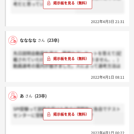
考だと思っていいんですかね？
2022年4月3日 21:31
なななな
(23卒)
さん
先日説明会動画を見て、簡単なアンケートを答えて(記
載されていたESを出した覚えが全くありません、、)
動画選考の案内が届きました。人によって選考方法は
異なるのですかね？？
2022年4月1日 08:11
あ
(23卒)
さん
SPI受験って説明会受けた後の1週間後に各自でテスト
センターに受験しに行く形でしたっけ？
2022年4月1日 00:22