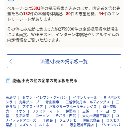
ベルーナには
5301
件の掲示板書き込みのほか、内定者を含む先
輩たちの
132
件の本選考体験記、
80
件の志望動機、
44
件のエン
トリーシートがあります。
その他にみん就に集まった約2万9000件の企業掲示板や就活生
による面接、WEBテスト、インターン体験記やリアルタイムの
内定情報をご覧いただけます。
流通/小売の掲示板一覧
流通/小売の他の企業の掲示板を見る
高島屋
セブン‐イレブン・ジャパン
イオンリテール
ヨドバシカ
メラ
丸井グループ
青山商事
三越伊勢丹ホールディングス
三
菱食品
アダストリア
パルグループホールディングス
資生堂販
売
イオン
ファミリーマート
伊勢丹
三越
イトーヨーカ
堂
良品計画
ローソン
そごう・西武
大丸松坂屋百貨店
ユ
ナイテッドアローズ
千趣会
フェリシモ
伊藤忠食品
コスモス
薬品
スズケン
ルミネ
E・H
阪急阪神百貨店
プリモジャパ