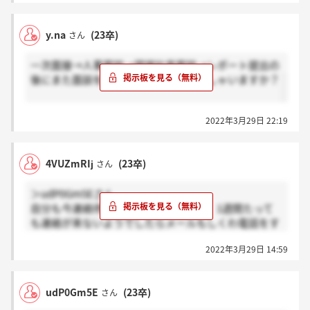
y.na
(23卒)
さん
一次面接→人事面談→現場社員面談→レポート提出の
後にまた面談を設けられた方はいらっしゃいますか？
2022年3月29日 22:19
4VUZmRIj
(23卒)
さん
＞udP0Gm5Eさん
自分も今連絡待ってる状態なのですが、1週間たって
も連絡が来ないようでしたらメールもしくわ電話をす
るつもりです。お互い今はまちですね
2022年3月29日 14:59
udP0Gm5E
(23卒)
さん