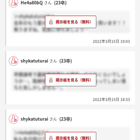
He4a80bQ
(23卒)
さん
＞shykatuturaiさん
去年のもう夏の話なので早かったのだと思います！！
焦りますね、気長に待ちましょう…
2022年3月15日 19:03
shykatuturai
(23卒)
さん
早期選考で最終面接落ちる確率ってどのくらいでしょ
うか…。取締役を目の前にガチガチになってしまい落
ちた気しかしません…。
2022年3月15日 18:33
shykatuturai
(23卒)
さん
＞He4a80bQさん
私も先日受けてきました。