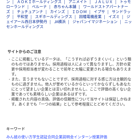
ン
ＡＯＫＩホールディングス
アニメイト
ＪＡＬＵＸ
トゥモ
ローランド
ベルーナ
赤ちゃん本舗
ワールドストアパートナー
ズ
チュチュアンナ
カインズ
ＩＤＯＭ
イプサ
サンドラッ
グ
平和堂
スギホールディングス
因幡電機産業
イズミ
ジ
ェイアール西日本伊勢丹
JA横浜
ジャパンイマジネーション
ニッ
センホールディングス
サイトからのご注意
ここに掲載しているデータは、「こうすれば必ずうまくいく」という類
のものではありません。採用過程は人によって異なりますし、方針の変
更や採用担当者が変わることで前年と大幅に変更される場合もありえま
す。
また、言うまでもないことですが、採用過程に対する感じ方は主観的な
ものに過ぎません。他人が誉めているからといってかならずしもあなた
にとって望ましい企業とは言い切れませんし、ここで評価の高くない企
業であっても素晴らしい企業はあるはずです。
掲載された内容の真偽、評価の信頼性について当サイトは保証しかねま
す。あくまでも「一つの結果」として参考程度にとどめてください。
キーワード
みん就の使い方
学生認証
合同企業説明会
インターン
授業評価