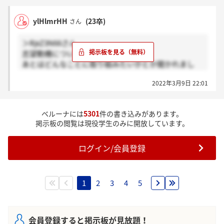
ylHlmrHH
(23卒)
さん
＞RjxZ3N66さん
志望動機について深掘りされました！
あとはどんなことに取り組みたいかとか聞かれまし
た！
2022年3月9日 22:01
ベルーナには
5301
件の書き込みがあります。
掲示板の閲覧は現役学生のみに開放しています。
ログイン/会員登録
1
2
3
4
5
会員登録すると掲示板が見放題！