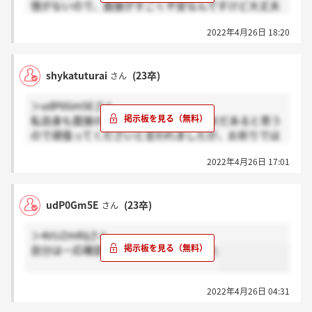
憶がないので、面接がすごく不安なんですけど大丈夫
ですかね笑
2022年4月26日 18:20
ななななさんは大丈夫でしたか？
shykatuturai
(23卒)
さん
＞udP0Gm5Eさん
私自身も面接の最後にこれからも就活まだあると思う
ので頑張ってくださいと言われましたが、お祈りでは
なかったので普通に応援として言ってるんだと思いま
2022年4月26日 17:01
す！
udP0Gm5E
(23卒)
さん
＞4VUZmRIjさん
自分は一応確認みたいな電話はきました
2022年4月26日 04:31