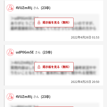
4VUZmRIj
(23卒)
さん
＞udP0Gm5Eさん
ありがとうございます。加えて質問したいのですが、
最終面接前日に担当してくださっている社員の方から
電話などありましたか？Twitterであったと書いてい
2022年4月26日 01:53
た方がいたので気になったのですが
udP0Gm5E
(23卒)
さん
＞4VUZmRIjさん
質問内容はしたにもあるとおり、他社の選考状況やや
りたいことなとです。基本的に細かく聞かれる覚悟だ
けはした方がいいと思います。正直対策してても難し
2022年4月25日 20:50
いとは思います
4VUZmRIj
(23卒)
さん