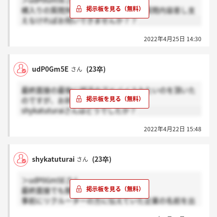
＞udP0Gm5Eさん
横入りの質問失礼します。最終面接の質問内容差し支
えなければお伺いできませんか？？
2022年4月25日 14:30
udP0Gm5E
(23卒)
さん
最終面接の最後に就活のアドバイスみたいのを頂いた
のですが、お祈りフラグですかね？
shykatuturaiさんはどうでしたか？
2022年4月22日 15:48
shykatuturai
(23卒)
さん
＞udP0Gm5Eさん
最終面接でも聞かれます！
事前にリクルーターの方に伝えていた企業の名前を出
されて、どこまで行っているのかや他の会社から内定