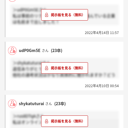
＞udP0Gm5Eさん
私は事前のリクルーター面談で面接に進んでいる企業
は名前まで出しました！
私は元々志望業界が観光なので、ホテルや旅行会社が
2022年4月14日 11:57
多いです！ベルーナはインターンでやった仕事体験が
面白かったので受けました！
udP0Gm5E
(23卒)
さん
＞shykatuturaiさん
返信ありがとうございます！
他社の選考状況はかなり具体的に聞かれますか？どう
いう業界をみているかなど
2022年4月10日 00:54
良ければshykatuturaiさんがどのような業界を見てい
たのかを参考までに教えていただけると嬉しいです
shykatuturai
(23卒)
さん
＞rus8DTqAさん
私はオンラインでした！