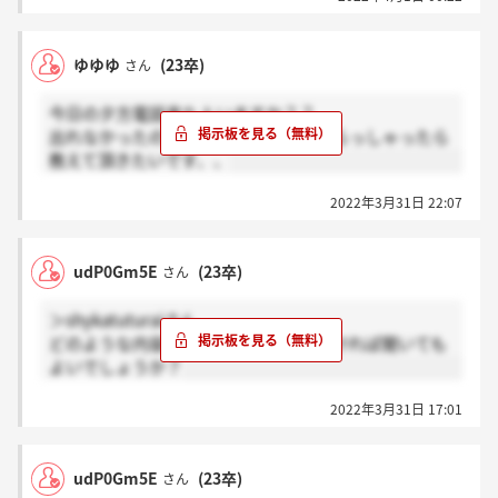
ゆゆゆ
(23卒)
さん
今日の夕方電話来た人いますか？？
出れなかったのでもし内容わかる方いらっしゃったら
教えて頂きたいです、、
2022年3月31日 22:07
udP0Gm5E
(23卒)
さん
＞shykatuturaiさん
どのような内容の質問されたかよろしければ聞いても
よいでしょうか？
2022年3月31日 17:01
udP0Gm5E
(23卒)
さん