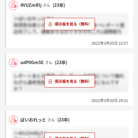
4VUZmRIj
(23卒)
さん
＞ばいおれっとさん
採用担当者との面談→履歴書→現場社員→レポート提
出完了して、連絡まちなのですがかれこれ1週間経ち
ましたね。レポートでサイレントなんてあり得るんで
2022年3月30日 22:57
すかね
udP0Gm5E
(23卒)
さん
レポートあとの電話ってレポートの内容について触れ
ながら選考免除かどうか教えてくれる感じなんです
か？
2022年3月30日 20:31
ばいおれっと
(23卒)
さん
＞4VUZmRIjさん