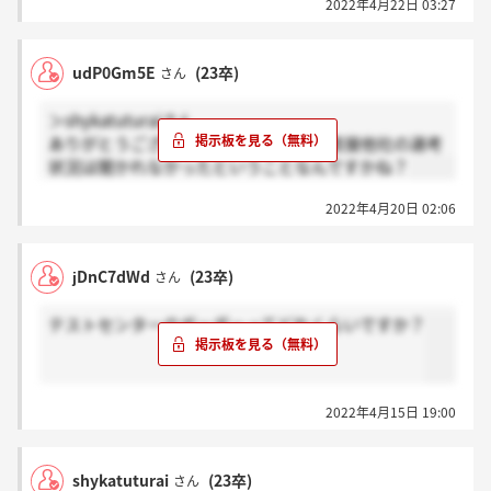
2022年4月22日 03:27
貰えた場合などの話も聞かれました。
リクルーターの方にお話ししたことは細かいことも全
て面接官に伝わるので嘘なく矛盾なくお話しするとい
udP0Gm5E
(23卒)
さん
いです！
＞shykatuturaiさん
ありがとうございます！最終面接では直接他社の選考
状況は聞かれなかったということなんですかね？
2022年4月20日 02:06
jDnC7dWd
(23卒)
さん
テストセンターのボーダーってどれくらいですか？
2022年4月15日 19:00
shykatuturai
(23卒)
さん