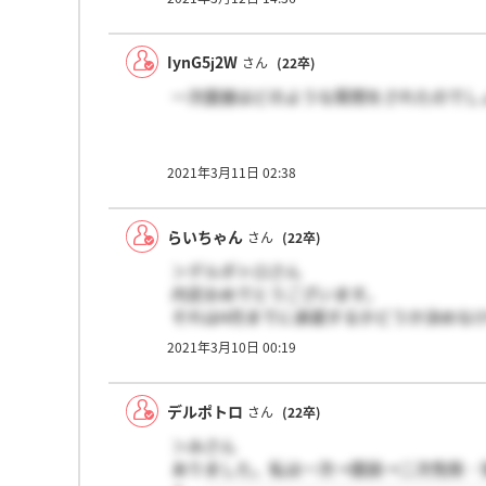
IynG5j2W
さん
(22卒)
一次面接はどのような質問をされたのでし
2021年3月11日 02:38
らいちゃん
さん
(22卒)
＞デルポトロさん
内定おめでとうございます。
それは4月までに承諾するかどうか決めな
2021年3月10日 00:19
デルポトロ
さん
(22卒)
＞みさん
ありました。私は一次→面談→二次免除・