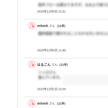
毎年フローは異なりますが、おおよそ新入
ほどは行くと思います。
2020年12月9日 22:31
mhmh
さん
(21卒)
最終面接で聞かれることわかる方いません
2020年12月4日 11:46
はるごん
さん
(21卒)
＞シロさん
進んでいます。
2020年12月2日 22:59
mhmh
さん
(21卒)