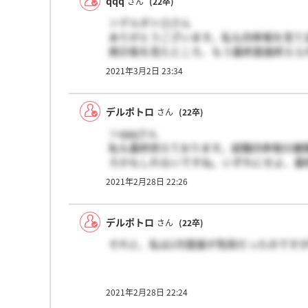
qqq
さん
(22卒)
＞デルポトロさん
ありがとうございます。私も四季報を見て全
掲示板を見たところ、もう最終面接終えら
多いですが、今年は実際のところ雰囲気は
2021年3月2日 23:34
しいです。
デルポトロ
さん
(22卒)
＞qqqさん
私も最終控えております。就職四季報の離
ろかもしれないですね。いずれにせよ、最
2021年2月28日 22:26
デルポトロ
さん
(22卒)
それと、私は2次面接が免除だったのです
2021年2月28日 22:24