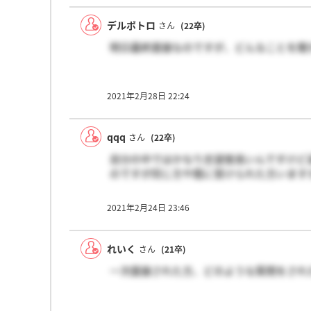
デルポトロ
さん
(22卒)
明日最終面接なのですが、どんなことを聞
2021年2月28日 22:24
qqq
さん
(22卒)
自分の中ではかなり志望度高いんですけど過
のですが同じ方や既に受けられた方います
2021年2月24日 23:46
れいく
さん
(21卒)
一次面接された方、どのような質問をされ