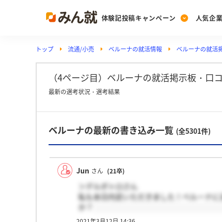
体験記投稿キャンペーン
人気企
トップ
流通/小売
ベルーナの就活情報
ベルーナの就活
Post
Ranking
PickUp
投稿する
ランキングを見る
注目の企業特集
（4ページ目）ベルーナの就活掲示板・口
最新の選考状況・選考結果
Vote
ベルーナの最新の書き込み一覧
投票する
(全5301件)
動画で知ろう！業界・
Jun
さん
(21卒)
＞デルポトロさん
私も本日内定いただきました！ベルーナに
か？
2021年3月12日 14:36