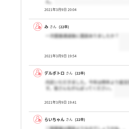
ん。
2021年3月9日 20:04
み
さん
(22卒)
一次面接通過後に面談ありましたか？
2021年3月9日 19:54
デルポトロ
さん
(22卒)
内定いただきました。今年は例年より就活
す。皆さんもがんばってください。
2021年3月9日 19:41
らいちゃん
さん
(22卒)
二時面接は面談よりなのでしょうかね、、