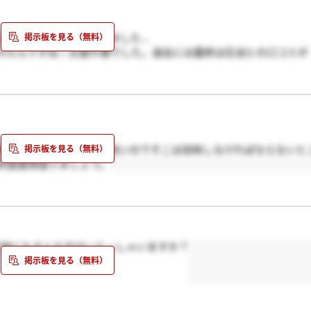
く同じことを思っていました...
れたんですね！お疲れ様でした。過去には最終は圧迫との口コミが
いかがでしたでしょうか。差し支えなければ教えていただければ嬉
職率も正直言ってかなり高いのでそこは加味しなければならないと
終面接頑張りましょう。
が他にもそんな方はいらっしゃいますか？