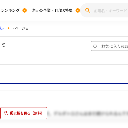
業ランキング
注目の企業・IT/DX特集
掲示
4ページ目
注目の企業特集
みんなのIT業界新卒就職人気企業ランキング
みんな
[27卒] 本選考体験記投稿キャンペーン
28卒 注目企業特集
27卒 注目企業特集
みんなのDX企業就職ブランド調査
コミ
お気に入り
(
61
注目のIT・DX企業特集
28卒 IT・DX企業特集
27卒 IT・DX企業特集
28卒
みんなのIT業界新卒就職人気企業ランキング
みんな
企業研究
決めちゃおうと思ってます。デルポトロさんはまだ続けられるんで