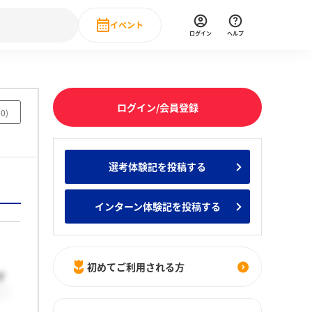
イベント
ログイン
ヘルプ
Event
の新卒就職人気企業ランキング
みんなのインターン人気企業ランキン
直近のイベント一覧
ログイン/会員登録
50
)
もっと見る
 IT・DX現場社員インタビュー
選考体験記を投稿する
の新卒就職人気企業ランキング
みんなのインターン人気企業ランキン
インターン体験記を投稿する
初めてご利用される方
す