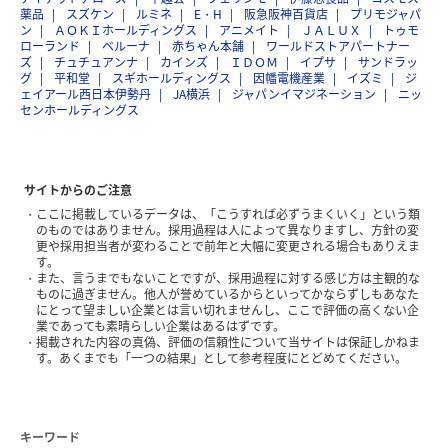
薬品
スズケン
ルミネ
E・H
阪急阪神百貨店
プリモジャパ
ン
ＡＯＫＩホールディングス
アニメイト
ＪＡＬＵＸ
トゥモ
ローランド
ベルーナ
赤ちゃん本舗
ワールドストアパートナー
ズ
チュチュアンナ
カインズ
ＩＤＯＭ
イプサ
サンドラッ
グ
平和堂
スギホールディングス
因幡電機産業
イズミ
ジ
ェイアール西日本伊勢丹
JA横浜
ジャパンイマジネーション
ニッ
センホールディングス
サイトからのご注意
ここに掲載しているデータは、「こうすれば必ずうまくいく」という類
のものではありません。採用過程は人によって異なりますし、方針の変
更や採用担当者が変わることで前年と大幅に変更される場合もありえま
す。
また、言うまでもないことですが、採用過程に対する感じ方は主観的な
ものに過ぎません。他人が誉めているからといってかならずしもあなた
にとって望ましい企業とは言い切れませんし、ここで評価の高くない企
業であっても素晴らしい企業はあるはずです。
掲載された内容の真偽、評価の信頼性について当サイトは保証しかねま
す。あくまでも「一つの結果」として参考程度にとどめてください。
キーワード