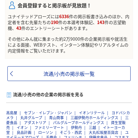
会員登録すると掲示板が見放題！
ユナイテッドアローズには
6336
件の掲示板書き込みのほか、内
定者を含む先輩たちの
190
件の本選考体験記、
143
件の志望動
機、
43
件のエントリーシートがあります。
その他にみん就に集まった約2万9000件の企業掲示板や就活生
による面接、WEBテスト、インターン体験記やリアルタイムの
内定情報をご覧いただけます。
流通/小売の掲示板一覧
流通/小売の他の企業の掲示板を見る
高島屋
セブン‐イレブン・ジャパン
イオンリテール
ヨドバシカ
メラ
丸井グループ
青山商事
三越伊勢丹ホールディングス
三
菱食品
アダストリア
パルグループホールディングス
資生堂販
売
イオン
ファミリーマート
伊勢丹
三越
イトーヨーカ
堂
良品計画
ローソン
そごう・西武
大丸松坂屋百貨店
ユ
ナイテッドアローズ
千趣会
フェリシモ
伊藤忠食品
コスモス