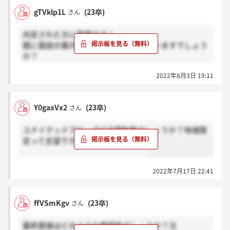
gTVklp1L
(23卒)
さん
内定された方に質問です！
既に面談の案内などが届いている方はいますでしょう
か？
何の連絡も届かなくて不安なので質問させていただき
2022年8月3日 19:11
ました！
お答えいただけますと幸いです。
Y0gaxVx2
(23卒)
さん
ユナイテッドアローズは全国転勤でしょうか？地域限
定って志望できるんですかね（ ; ; ）
2022年7月17日 22:41
ffVSmKgv
(23卒)
さん
最終面接はどのような雰囲気でしょうか？泣