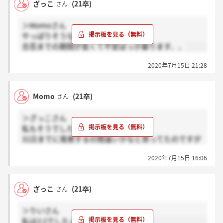
ざっこ
(21卒)
さん
＞Momoさん
やっぱりそうなんですね～、、、
合否までの期間が長くて不安ばっか募ります、、
2020年7月15日 21:28
Momo
(21卒)
さん
＞ざっこさん
私もそうでした
31日までに発表するの間違いかなと思ってたのですが
やっぱり３１日に全員に連絡いくかんじですか
2020年7月15日 16:06
ね、、、
ざっこ
(21卒)
さん
＞りいさん
私は2:2でしたよ～！