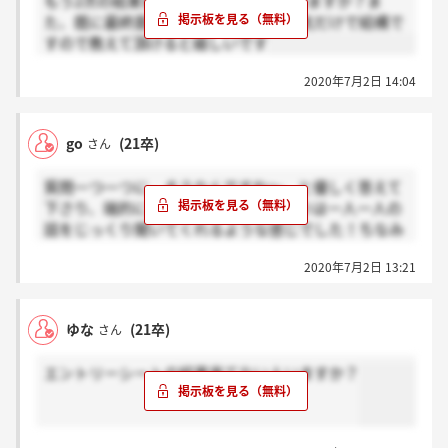
もう2次の結果来てる方いらしっやゃいますか？ま
た、既に最終面接受けられた方、雰囲気だけで結構で
すので教えて頂けると嬉しいです
2020年7月2日 14:04
go
(21卒)
さん
質問一つ一つに、そうなんですね～、と優しく答えて
下さり、端的にスピーディーというよりは一人一人の
話をじっくり聞いてくれるような感じでした！ちなみ
に面接官1に学生2でした！
2020年7月2日 13:21
ゆな
(21卒)
さん
エントリーシートの結果来てない人いますか？