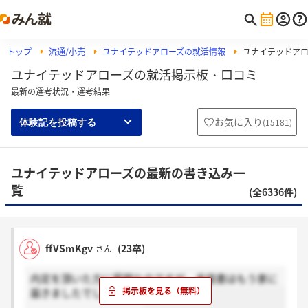
トップ
流通/小売
ユナイテッドアローズの就活情報
ユナイテッドア
ユナイテッドアローズの就活掲示板・口コミ
最新の選考状況・選考結果
お気に入り
(
15181
)
体験記を投稿する
ユナイテッドアローズの最新の書き込み一
覧
(全6336件)
ffVSmKgv
(23卒)
さん
内定を頂いた方に質問なのですが、承諾書はもう家に
届きましたでしょうか？