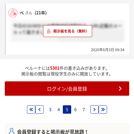
べ
(21卒)
さん
今日の10:00からの関東地区説明会で、URL記載のメー
ルって届きましたか？
2020年6月3日 09:34
ベルーナには
5301
件の書き込みがあります。
掲示板の閲覧は現役学生のみに開放しています。
ログイン/会員登録
3
4
5
6
7
会員登録すると掲示板が見放題！