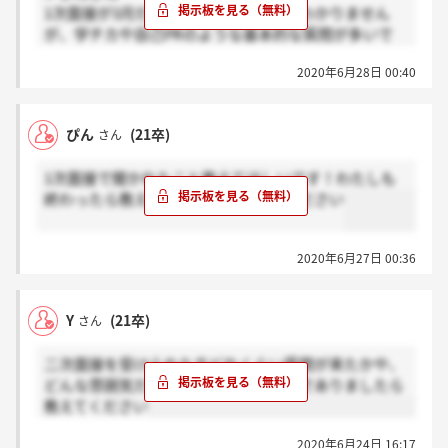
1次面接が3月だったので参考になるかわかりません
が、学チカや自己PRのような基本的な質問が多いで
す。
2020年6月28日 00:40
長所、短所を3つずつ聞かれますのでそこは注意で
す。
あとは他の企業よりも内面的な部分を深掘りされま
ぴん
(21卒)
さん
す。
1次面接で聞かれたこと教えてほしいです！わたしも
終わったら教えるので！！！助けてください
2020年6月27日 00:36
Y
(21卒)
さん
二次面接を受けられた方どれくらい質問が来たかや、
どんな雰囲気だったかなどでもいいのでありましたら
教えてください
2020年6月24日 16:17