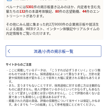
ベルーナには
5301
件の掲示板書き込みのほか、内定者を含む先
輩たちの
132
件の本選考体験記、
80
件の志望動機、
44
件のエン
トリーシートがあります。
その他にみん就に集まった約2万9000件の企業掲示板や就活生
による面接、WEBテスト、インターン体験記やリアルタイムの
内定情報をご覧いただけます。
流通/小売の掲示板一覧
サイトからのご注意
ここに掲載しているデータは、「こうすれば必ずうまくいく」という類
のものではありません。採用過程は人によって異なりますし、方針の変
更や採用担当者が変わることで前年と大幅に変更される場合もありえま
す。
また、言うまでもないことですが、採用過程に対する感じ方は主観的な
ものに過ぎません。他人が誉めているからといってかならずしもあなた
にとって望ましい企業とは言い切れませんし、ここで評価の高くない企
業であっても素晴らしい企業はあるはずです。
掲載された内容の真偽、評価の信頼性について当サイトは保証しかねま
す。あくまでも「一つの結果」として参考程度にとどめてください。