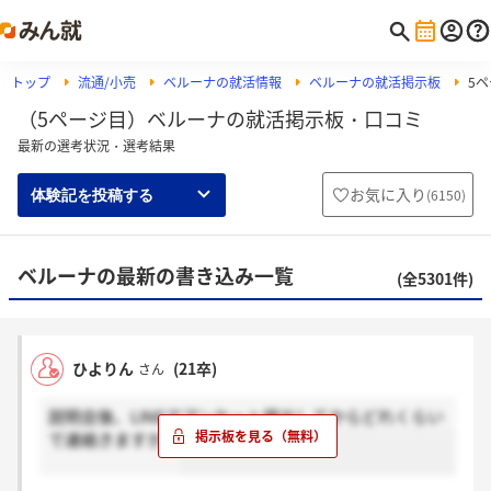
トップ
流通/小売
ベルーナの就活情報
ベルーナの就活掲示板
5
（5ページ目）ベルーナの就活掲示板・口コミ
最新の選考状況・選考結果
お気に入り
(
6150
)
体験記を投稿する
ベルーナの最新の書き込み一覧
(全5301件)
ひよりん
(21卒)
さん
説明会後、LINEでアンケート提出してからどれくらい
で連絡きますか？