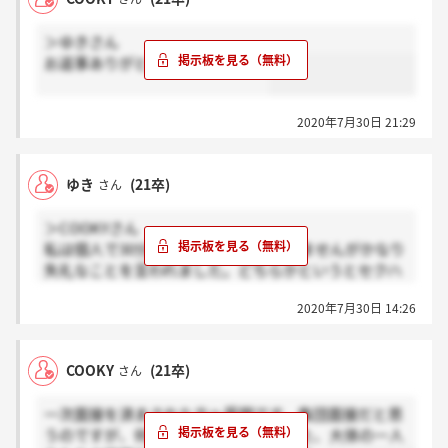
＞ゆきさん
お返事ありがとうございました！
2020年7月30日 21:29
ゆき
(21卒)
さん
＞COOKYさん
私は個人で30分でした。圧迫とは行きませんがかなり
失礼なことを言われました。どちらかというとセクハ
ラですね。お気をつけください
2020年7月30日 14:26
COOKY
(21卒)
さん
一次面接を済まされた方へ質問です。集団面接だと思
うのですが、何人程度いましたか？また、大体の一人