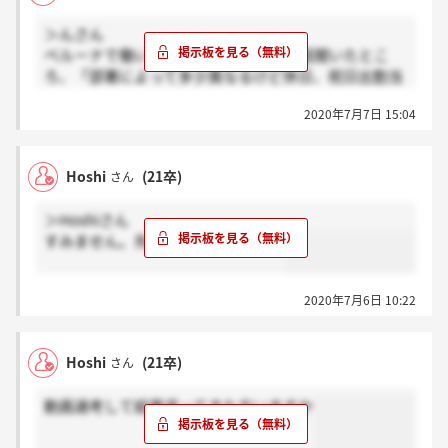
＞んさん
ベルーナで働いてる部活の先輩からお話聞いたとこ
ろ、「部署によって多少異なるけど休日、祝日出勤当
たり前。残業代も不明確。給与は普通かそれ以下。」
2020年7月7日 15:04
とおっしゃってました。それと同時に「人間関係は良
い人が多いし、業務の幅が広いから同世代より成長で
きる環境がある。」ともおっしゃっていました。
Hoshi
(21卒)
さん
＞Hoshiさん
すみません。先ほど連絡きました！
2020年7月6日 10:22
Hoshi
(21卒)
さん
動画選考して結果返ってきた方いますか