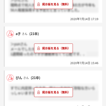
＞ぴんさん
現時点で何人かはわかりませんが、人事の方が今年も
50人程度採用する予定だと言っていました。
2020年7月14日 17:19
a子
(21卒)
さん
＞yunさん
メールでしたか？電話でしたか？
1週間経ったのですが連絡来なくて心配です、、
2020年7月14日 15:46
ぴん
(21卒)
さん
すでに内定持ってる方、何人いるかはご存知な方いら
っしゃいますか？