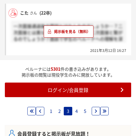
こた
(22卒)
さん
一次面接通過後の面談とはなんなのでしょうか…？二
次面接とは異なるものですか？面談→二次面接と繋が
るのでしょうか？面談で学生のベルーナへの理解を深
める機会という方向性ですか？
2021年3月12日 16:27
ベルーナには
5301
件の書き込みがあります。
掲示板の閲覧は現役学生のみに開放しています。
ログイン/会員登録
1
2
3
4
5
会員登録すると掲示板が見放題！