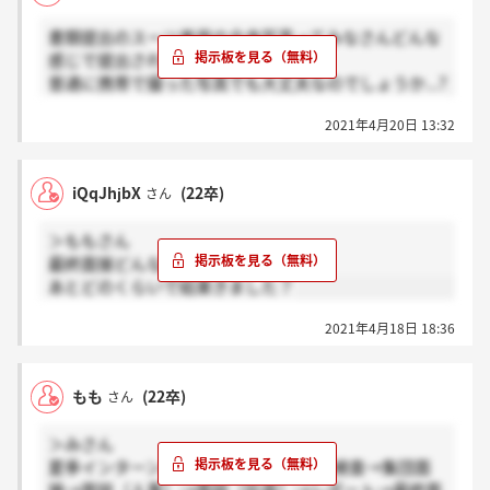
書類提出のスーツ着用の全身写真ってみなさんどんな
感じで提出されましたか？
普通に携帯で撮った写真でも大丈夫なのでしょうか...?
2021年4月20日 13:32
iQqJhjbX
(22卒)
さん
＞ももさん
最終面接どんな感じでしたか？
あとどのくらいで結果きました？
2021年4月18日 18:36
もも
(22卒)
さん
＞みさん
夏季インターンシップ参加→SPI &適性検査→集団面