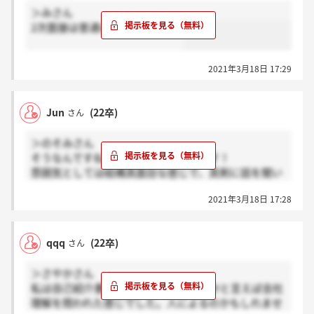
＞みさん
2次面接は普通に受けましたよ！
2021年3月18日 17:29
Jun
(22卒)
さん
＞のそみさん
そうなんですね！おめでとうございます！
雰囲気としては結構真面目な感じで、真剣に話を聞い
てくれました。ただ真剣に聞いてくれるからこそ少し
2021年3月18日 17:28
矛盾があるとしっかり詰められるような感じでした
ね。
所々笑いも起きるシーンもありつつ、って感じです！
qqq
(22卒)
さん
ぜひ頑張ってきてください！
＞さやかさん
私は自己紹介書の深堀りよりもどちらかと言えば会社
理解を問われた感じでした。人によるのかもしれませ