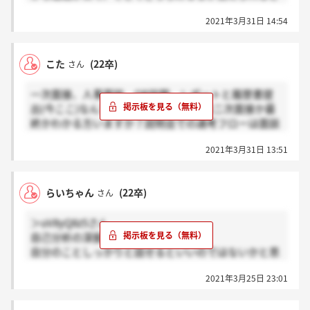
思います。
2021年3月31日 14:54
こた
(22卒)
さん
一次面接、人事面談、OB訪問、レポートと履歴書提
出(今ここ)なんですが、この次の面接は二次面接か最
終かわかる方いますか？説明会での選考フローは面談
後最終面接でしたが掲示板遡ると二次面接あった人も
2021年3月31日 13:51
いるみたいで、、
らいちゃん
(22卒)
さん
＞uV8yQ8z5さん
自己分析の深掘りという感じです！
自分のことしっかりと話せるといいのではないかと思
います。
2021年3月25日 23:01