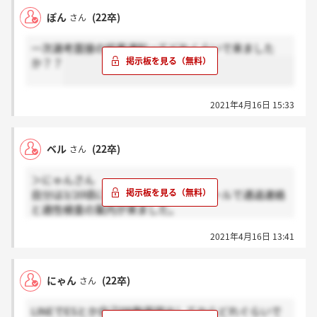
ぽん
(22卒)
さん
一次選考面接の結果通知ってどれくらいで来ました
か？？
2021年4月16日 15:33
ベル
(22卒)
さん
＞にゃんさん
自分は3/20頃に提出して、２日後にメールで通過連絡
と適性検査の案内が来ました。
適性検査を受験した翌日に通過連絡と一次面接の案内
2021年4月16日 13:41
が来ました。
にゃん
(22卒)
さん
LINEでESとか自己PR動画提出してからどれぐらいで