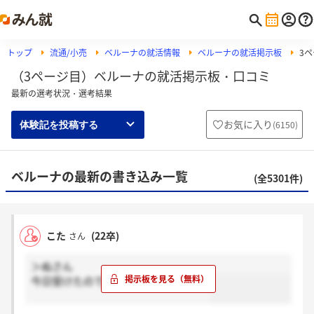
トップ
流通/小売
ベルーナの就活情報
ベルーナの就活掲示板
3
（3ページ目）ベルーナの就活掲示板・口コミ
最新の選考状況・選考結果
お気に入り
(
6150
)
体験記を投稿する
ベルーナの最新の書き込み一覧
(全5301件)
こた
(22卒)
さん
＞ぬさん
今日受けたのでまだわからないです！