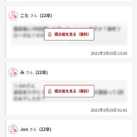
こた
(22卒)
さん
面談後にOB訪問した方いらっしゃいますか？選考フ
ローがよくわからなくて…
2021年3月19日 13:26
み
(22卒)
さん
＞Junさん
返信ありがとうございます！1次面接後の面談って1回
のみでしたか？
2021年3月19日 01:43
Jun
(22卒)
さん