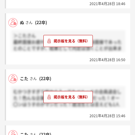
2021年4月28日 18:46
ぬ
(22卒)
さん
＞こたさん
最終面接お疲れ様でした。ちなみに圧迫面接であった
とのことですが、結果として内定は頂くことが出来ま
したでしょうか？
2021年4月28日 16:50
こた
(22卒)
さん
むかつきすぎて前から入ってたベルーナの会員退会し
た！色んな企業うけてて1番最悪な面接だった！オー
〇ンはうすのがマシだった！就活生とは言えども1人
の人間に対してあんなに否定的に意見できるのがすご
2021年4月28日 15:46
い、絶対あんなやつらの下で働くのはいやだな??.?.??
しっかり会社選ぼう！
こた
(22卒)
さん