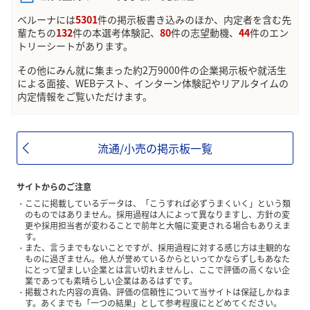
ベルーナには
5301
件の掲示板書き込みのほか、内定者を含む先
輩たちの
132
件の本選考体験記、
80
件の志望動機、
44
件のエン
トリーシートがあります。
その他にみん就に集まった約2万9000件の企業掲示板や就活生
による面接、WEBテスト、インターン体験記やリアルタイムの
内定情報をご覧いただけます。
流通/小売の掲示板一覧
サイトからのご注意
ここに掲載しているデータは、「こうすれば必ずうまくいく」という類
のものではありません。採用過程は人によって異なりますし、方針の変
更や採用担当者が変わることで前年と大幅に変更される場合もありえま
す。
また、言うまでもないことですが、採用過程に対する感じ方は主観的な
ものに過ぎません。他人が誉めているからといってかならずしもあなた
にとって望ましい企業とは言い切れませんし、ここで評価の高くない企
業であっても素晴らしい企業はあるはずです。
掲載された内容の真偽、評価の信頼性について当サイトは保証しかねま
す。あくまでも「一つの結果」として参考程度にとどめてください。