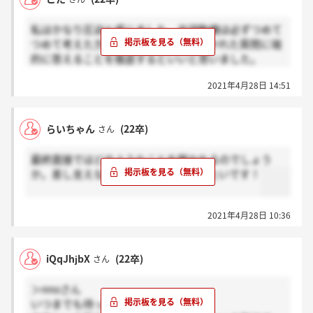
私はかなり圧迫と感じました。志望動機は必ずつめて
つめて考えた方がいいと思います。聞かれた質問に端
的に答えることを徹底するといいと思いました。
最終面接でしたが人事の方の対応もよく志望度は高か
2021年4月28日 14:51
ったですが、最後の最後の役員面接で志望度０になり
ました。選考控えてる方は頑張って耐えてください。
らいちゃん
(22卒)
さん
最終面接ではどのようなことを聞かれるのでしょう
か。差し支えなけへば教えていただきたいです！
2021年4月28日 10:36
iQqJhjbX
(22卒)
さん
＞nnoさん
いつまでも待って貰えると思います！