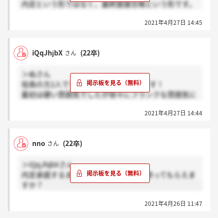
内定という形ではなく、最終面接合格という形です。
そのため、最終に合格した人で行きたい人に優先的に
2021年4月27日 14:45
内定を出すと言っていました。
残りの枠が少なくなってきたらちゃんと連絡するって
言われましたよー
iQqJhjbX
(22卒)
さん
＞ぬさん
役員の方2人ですが話しやすい雰囲気です！
最初は硬い雰囲気でしたが徐々にフランクな雰囲気に
変わりました。
2021年4月27日 14:44
自己分析はしっかりしておいた方がいいと思います！
nno
(22卒)
さん
＞iQqJhjbXさん
内定承諾するまでの期限はどのくらい待ってもらえま
すか？
2021年4月26日 11:47