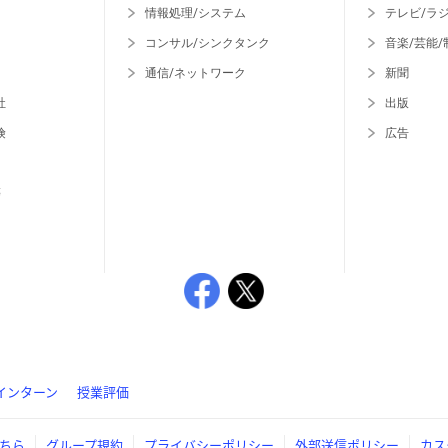
情報処理/システム
テレビ/ラ
コンサル/シンクタンク
音楽/芸能/
通信/ネットワーク
新聞
社
出版
険
広告
等
インターン
授業評価
ちら
グループ規約
プライバシーポリシー
外部送信ポリシー
カス