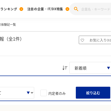
業ランキング
注目の企業・IT/DX特集
考体験記一覧
注目の企業特集
みんなのIT業界新卒就職人気企業ランキング
みんな
[27卒] 本選考体験記投稿キャンペーン
28卒 注目企業特集
27卒 注目企業特集
みんなのDX企業就職ブランド調査
報（全1件）
お気に入り
(
9
注目のIT・DX企業特集
28卒 IT・DX企業特集
27卒 IT・DX企業特集
28卒
みんなのIT業界新卒就職人気企業ランキング
みんな
企業研究
絞り込む
内定者のみ