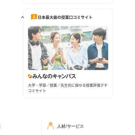
日本最大級の授業口コミサイト
大学・学部／授業／先生別に探せる授業評価クチ
コミサイト
ミ
人材/サービス