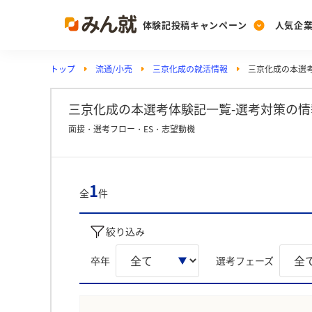
体験記投稿キャンペーン
人気企
トップ
流通/小売
三京化成の就活情報
三京化成の本選
Post
Ranking
PickUp
投稿する
ランキングを見る
注目の企業特集
三京化成の本選考体験記一覧-選考対策の情
面接・選考フロー・ES・志望動機
Vote
投票する
1
全
件
動画で知ろう！業界・
絞り込み
卒年
選考フェーズ