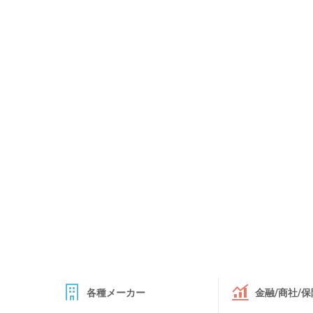
各種メーカー
金融/商社/保