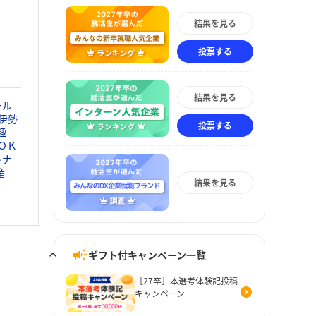
結果を見る
投票する
結果を見る
ール
伊勢
投票する
趣
ＯＫ
トナ
産
結果を見る
ギフト付キャンペーン一覧
［27卒］本選考体験記投稿
キャンペーン