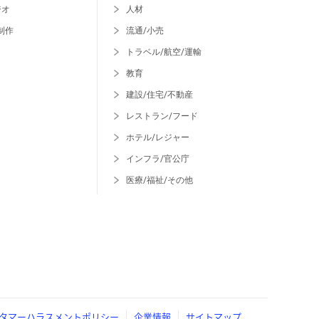
ジオ
人材
制作
流通/小売
トラベル/航空/運輸
教育
建設/住宅/不動産
レストラン/フード
ホテル/レジャー
インフラ/官公庁
医療/福祉/その他
タマーハラスメントポリシー
企業情報
サイトマップ