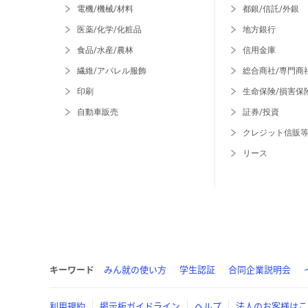
電機/機械/材料
都銀/信託/外銀
医薬/化学/化粧品
地方銀行
食品/水産/農林
信用金庫
繊維/アパレル服飾
総合商社/専門商
印刷
生命保険/損害保
自動車販売
証券/投資
クレジット信販
リース
キーワード
みん就の使い方
学生認証
合同企業説明会
利用規約
掲示板ガイドライン
ヘルプ
法人のお客様はこ