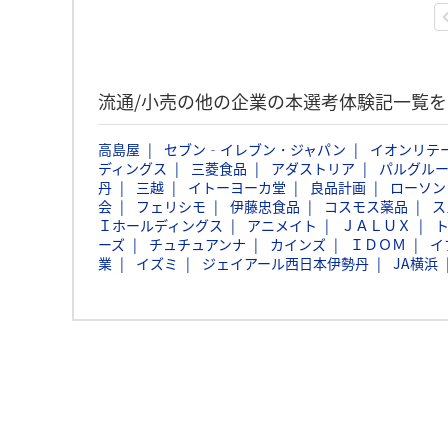
流通/小売の他の企業の本選考体験記一覧を
高島屋
セブン‐イレブン・ジャパン
イオンリテ
ディングス
三菱食品
アダストリア
パルグル
丹
三越
イトーヨーカ堂
良品計画
ローソン
会
フェリシモ
伊藤忠食品
コスモス薬品
ス
Ｉホールディングス
アニメイト
ＪＡＬＵＸ
ーズ
チュチュアンナ
カインズ
ＩＤＯＭ
イ
業
イズミ
ジェイアール西日本伊勢丹
JA横浜