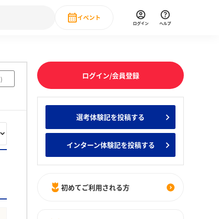
イベント
ログイン
ヘルプ
Event
の新卒就職人気企業ランキング
みんなのインターン人気企業ランキン
直近のイベント一覧
ログイン/会員登録
2
)
もっと見る
 IT・DX現場社員インタビュー
選考体験記を投稿する
の新卒就職人気企業ランキング
みんなのインターン人気企業ランキン
インターン体験記を投稿する
初めてご利用される方