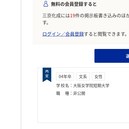
無料の会員登録すると
三京化成には
19
件の掲示板書き込みのほ
す。
ログイン／会員登録
すると閲覧できます
04年卒
文系
女性
学校名
：
大阪女学院短期大学
職種
：
非公開