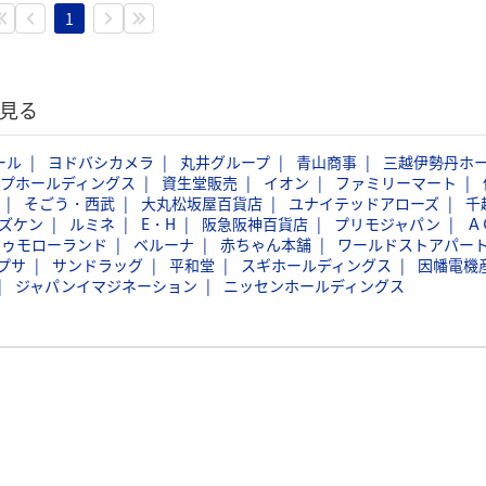
1
見る
ール
ヨドバシカメラ
丸井グループ
青山商事
三越伊勢丹ホ
ープホールディングス
資生堂販売
イオン
ファミリーマート
そごう・西武
大丸松坂屋百貨店
ユナイテッドアローズ
千
ズケン
ルミネ
E・H
阪急阪神百貨店
プリモジャパン
Ａ
トゥモローランド
ベルーナ
赤ちゃん本舗
ワールドストアパー
プサ
サンドラッグ
平和堂
スギホールディングス
因幡電機
ジャパンイマジネーション
ニッセンホールディングス