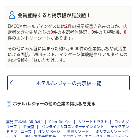
会員登録すると掲示板が見放題！
EMCOMホールディングスには
2
件の掲示板書き込みのほか、内
定者を含む先輩たちの
0
件の本選考体験記、
0
件の志望動機、
0
件のエントリーシートがあります。
その他にみん就に集まった約2万9000件の企業掲示板や就活生
による面接、WEBテスト、インターン体験記やリアルタイムの
内定情報をご覧いただけます。
ホテル/レジャーの掲示板一覧
ホテル/レジャーの他の企業の掲示板を見る
高見[TAKAMI BRIDAL]
Plan･Do･See
リゾートトラスト
コナミグ
ループ
任天堂
バンダイナムコエンターテインメント
テイクアン
ドギヴ・ニーズ
オンザページ
星野リゾート
ミリアルリゾートホ
テルズ
JRA日本中央競馬会
スクウェア・エニックス・ホールディン