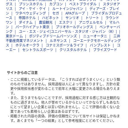
グス
プリンスホテル
カプコン
ベストブライダル
スタジオア
リス
アイ・ケイ・ケイ
ルートインジャパン
ディアーズ・ブレイ
ン
ワタベウェディング
セガ
APAグループ
ブライダルプロデュ
ース
帝国ホテル
ハピネット
サンリオ
トリート
ラウンド
ワン
ダイナム
農協観光
エスクリ
アニヴェルセル
マルハ
ン
パークハイアット東京
プリオホールディングス
ベンチャーバ
ンク
ユー・エス・ジェイ[ユニバーサル・スタジオ・ジャパン （R）]
東京ドーム
ポジティブドリームパーソンズ
ニューオータニ
三井
不動産商業マネジメント
ルネサンス
コーエーテクモホールディング
ス
ホテルオークラ
コナミスポーツ＆ライフ
バンプレスト
コ
ーエー
セントラルスポーツ
クリスタルホテル
ブライズワード
サイトからのご注意
ここに掲載しているデータは、「こうすれば必ずうまくいく」という類
のものではありません。採用過程は人によって異なりますし、方針の変
更や採用担当者が変わることで前年と大幅に変更される場合もありえま
す。
また、言うまでもないことですが、採用過程に対する感じ方は主観的な
ものに過ぎません。他人が誉めているからといってかならずしもあなた
にとって望ましい企業とは言い切れませんし、ここで評価の高くない企
業であっても素晴らしい企業はあるはずです。
掲載された内容の真偽、評価の信頼性について当サイトは保証しかねま
す。あくまでも「一つの結果」として参考程度にとどめてください。