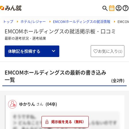
トップ
ホテル/レジャー
EMCOMホールディングスの就活情報
EMC
EMCOMホールディングスの就活掲示板・口コミ
最新の選考状況・選考結果
お気に入り
(
1
)
体験記を投稿する
EMCOMホールディングスの最新の書き込み
一覧
(全2件)
ゆかりん
(04卒)
さん
そうですね。
＞ どんなことやってる会社なのかよくしらないのです
が、あんなビルで働いてみたいですね。