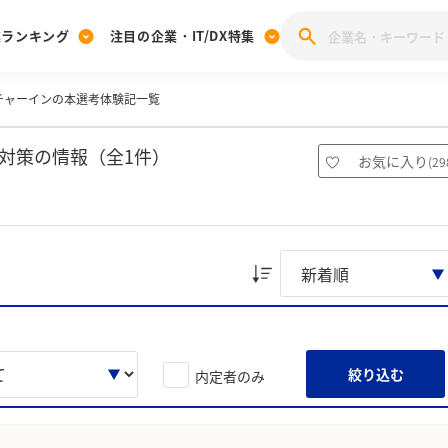
業ランキング
注目の企業・IT/DX特集
チャーインの本選考体験記一覧
注目の企業特集
みんなのIT業界新卒就職人気企業ランキング
みんな
[27卒] 本選考体験記投稿キャンペーン
28卒 注目企業特集
27卒 注目企業特集
みんなのDX企業就職ブランド調査
対策の情報（全1件）
お気に入り
(
29
注目のIT・DX企業特集
28卒 IT・DX企業特集
27卒 IT・DX企業特集
28卒
みんなのIT業界新卒就職人気企業ランキング
みんな
企業研究
絞り込む
内定者のみ