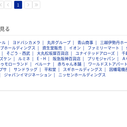
1
見る
ール
ヨドバシカメラ
丸井グループ
青山商事
三越伊勢丹ホ
ープホールディングス
資生堂販売
イオン
ファミリーマート
そごう・西武
大丸松坂屋百貨店
ユナイテッドアローズ
千
ズケン
ルミネ
E・H
阪急阪神百貨店
プリモジャパン
Ａ
トゥモローランド
ベルーナ
赤ちゃん本舗
ワールドストアパー
プサ
サンドラッグ
平和堂
スギホールディングス
因幡電機
ジャパンイマジネーション
ニッセンホールディングス