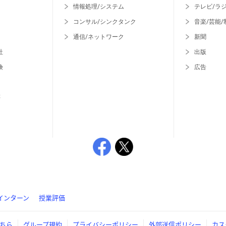
情報処理/システム
テレビ/ラ
コンサル/シンクタンク
音楽/芸能/
通信/ネットワーク
新聞
社
出版
険
広告
等
インターン
授業評価
ちら
グループ規約
プライバシーポリシー
外部送信ポリシー
カス