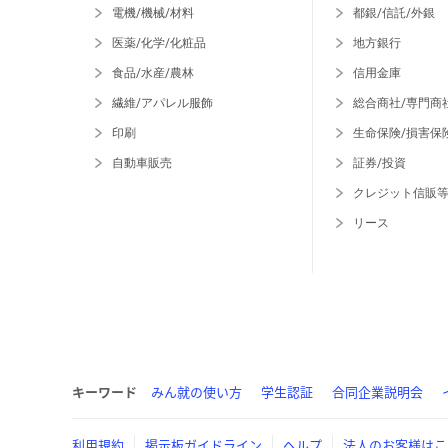
電機/機械/材料
都銀/信託/外銀
医薬/化学/化粧品
地方銀行
食品/水産/農林
信用金庫
繊維/アパレル服飾
総合商社/専門商
印刷
生命保険/損害保
自動車販売
証券/投資
クレジット信販
リース
キーワード
みん就の使い方
学生認証
合同企業説明会
利用規約
掲示板ガイドライン
ヘルプ
法人のお客様はこ