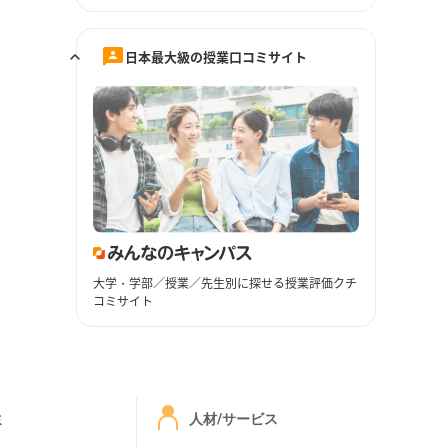
日本最大級の授業口コミサイト
大学・学部／授業／先生別に探せる授業評価クチ
コミサイト
ミ
人材/サービス