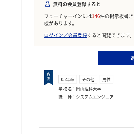
無料の会員登録すると
フューチャーインには
146
件の掲示板書き
機があります。
ログイン／会員登録
すると閲覧できます
05年卒
その他
男性
学校名
：
岡山理科大学
職種
：
システムエンジニア