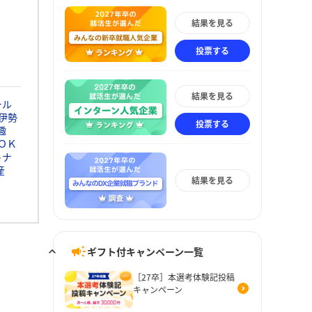
結果を見る
投票する
結果を見る
ール
伊勢
投票する
趣
ＯＫ
トナ
産
結果を見る
ギフト付キャンペーン一覧
［27卒］本選考体験記投稿
キャンペーン