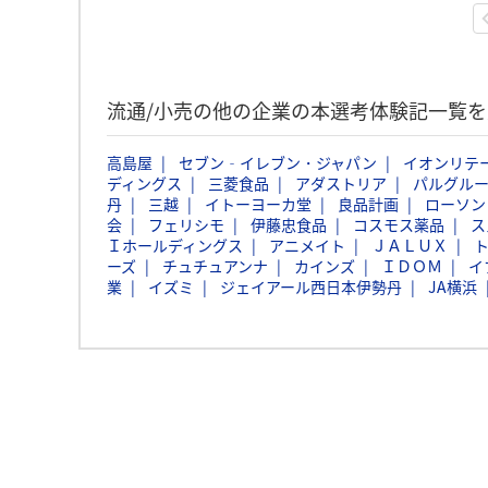
流通/小売の他の企業の本選考体験記一覧を
高島屋
セブン‐イレブン・ジャパン
イオンリテ
ディングス
三菱食品
アダストリア
パルグル
丹
三越
イトーヨーカ堂
良品計画
ローソン
会
フェリシモ
伊藤忠食品
コスモス薬品
ス
Ｉホールディングス
アニメイト
ＪＡＬＵＸ
ーズ
チュチュアンナ
カインズ
ＩＤＯＭ
イ
業
イズミ
ジェイアール西日本伊勢丹
JA横浜