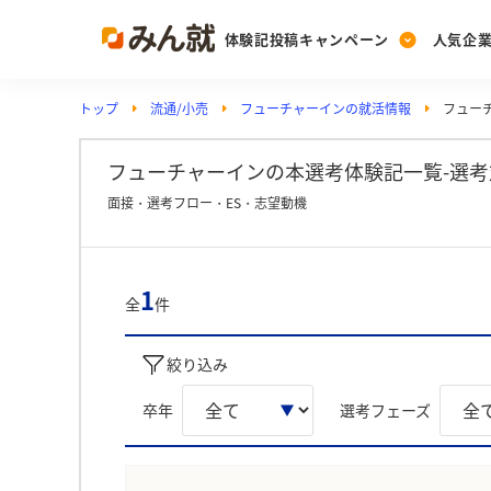
体験記投稿キャンペーン
人気企
トップ
流通/小売
フューチャーインの就活情報
フュー
Post
Ranking
PickUp
投稿する
ランキングを見る
注目の企業特集
フューチャーインの本選考体験記一覧-選考
面接・選考フロー・ES・志望動機
Vote
投票する
1
全
件
動画で知ろう！業界・
絞り込み
卒年
選考フェーズ