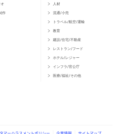
ジオ
人材
制作
流通/小売
トラベル/航空/運輸
教育
建設/住宅/不動産
レストラン/フード
ホテル/レジャー
インフラ/官公庁
医療/福祉/その他
タマーハラスメントポリシー
企業情報
サイトマップ