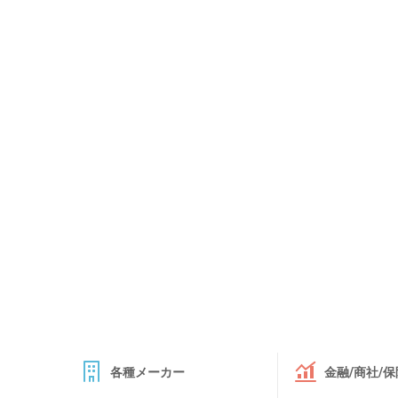
各種メーカー
金融/商社/保