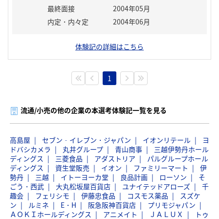
最終面接
2004年05月
内定・内々定
2004年06月
体験記の詳細はこちら
1
流通/小売の他の企業の本選考体験記一覧を見る
高島屋
セブン‐イレブン・ジャパン
イオンリテール
ヨ
ドバシカメラ
丸井グループ
青山商事
三越伊勢丹ホール
ディングス
三菱食品
アダストリア
パルグループホール
ディングス
資生堂販売
イオン
ファミリーマート
伊
勢丹
三越
イトーヨーカ堂
良品計画
ローソン
そ
ごう・西武
大丸松坂屋百貨店
ユナイテッドアローズ
千
趣会
フェリシモ
伊藤忠食品
コスモス薬品
スズケ
ン
ルミネ
E・H
阪急阪神百貨店
プリモジャパン
ＡＯＫＩホールディングス
アニメイト
ＪＡＬＵＸ
トゥ