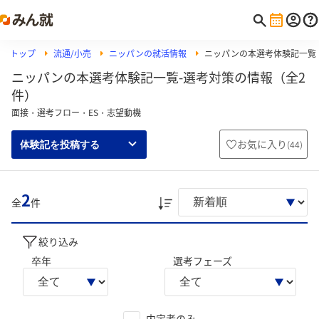
トップ
流通/小売
ニッパンの就活情報
ニッパンの本選考体験記一覧
ニッパンの本選考体験記一覧-選考対策の情報（全2
件）
面接・選考フロー・ES・志望動機
お気に入り
(
44
)
体験記を投稿する
2
全
件
絞り込み
卒年
選考フェーズ
内定者のみ