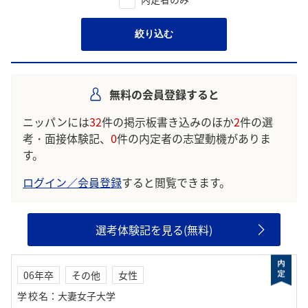
絞り込む
無料の会員登録すると
ニッパンには
32
件の掲示板書き込みのほか
2
件の選
考・面接体験記、
0
件の内定者の志望動機がありま
す。
ログイン／会員登録
すると閲覧できます。
選考体験記を見る(無料)
06年卒
その他
女性
学校名
：
大妻女子大学