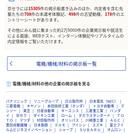
京セラには
15305
件の掲示板書き込みのほか、内定者を含む先
輩たちの
708
件の本選考体験記、
498
件の志望動機、
178
件のエ
ントリーシートがあります。
その他にみん就に集まった約2万9000件の企業掲示板や就活生
による面接、WEBテスト、インターン体験記やリアルタイムの
内定情報をご覧いただけます。
電機/機械/材料の掲示板一覧
電機/機械/材料の他の企業の掲示板を見る
パナソニック
ソニーグループ
日立製作所
日本電気（NEC）
三菱電機
キヤノン
本田技研工業（ホンダ）
トヨタ自動車
デ
ンソー
東芝
日産自動車
キーエンス
三菱重工業
バンダ
イ
京セラ
ダイキン工業
ローム
タカラスタンダード
ＴＯ
ＴＯ
マツダ
村田製作所
オリンパス
川崎重工業
ＡＧＣ
豊田自動織機
日本製鉄
テルモ
アイシン
スズキ
富士フイ
ルムビジネスイノベーション
シャープ
ＳＵＢＡＲＵ
オムロン