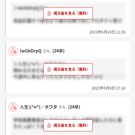
＞IwGbDrpQさん
自由応募かつ自分より後の日程で同じプロダクト受け
た人が内定連絡来てたので諦めモードです。
2023年5月10日 11:29
その人他社の内々定もたくさん持ってるので落ち込ん
でます
IwGbDrpQ
(24卒)
さん
＞人生\(^o^)／オワタさん
諦めるのまだはやくないですかね
今週中に来なかったらダメかもしれないけど
2023年5月9日 17:10
人生\(^o^)／オワタ
(24卒)
さん
学校推薦書提出してからマッチング面談望んだのに落
ちたっぽくてまじでショック、、、、