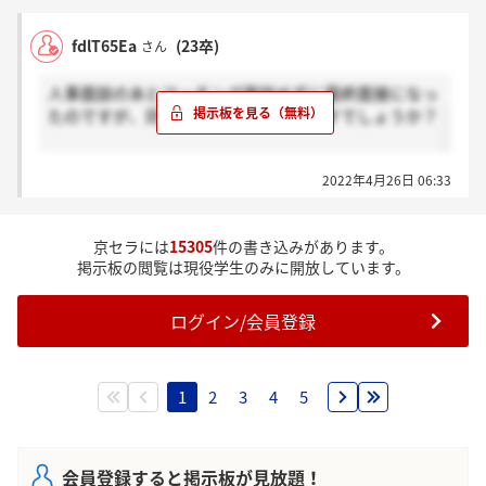
fdlT65Ea
(23卒)
さん
人事面談のあとマッチング面談せずに最終面接になっ
たのですが、同じ人はいらっしゃいますでしょうか？
2022年4月26日 06:33
京セラには
15305
件の書き込みがあります。
掲示板の閲覧は現役学生のみに開放しています。
ログイン/会員登録
1
2
3
4
5
会員登録すると掲示板が見放題！