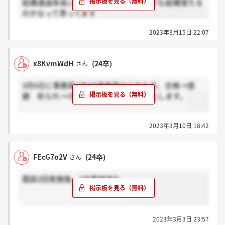
結構通過率高いですかね…？最終面接でも結構落ちる
のかなって思ってます
2023年3月15日 22:07
x8KvmWdH
(24卒)
さん
3月6日に事務系1次GD選考受けられた方、合格→感
謝 祈られ→ホント？ボタンお願いいたします。
2023年3月10日 18:42
FEcG7o2V
(24卒)
さん
面談2回実施後、2次面接待ち
2023年3月3日 23:57