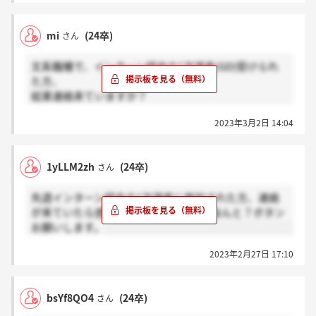
mi
(24卒)
さん
文系職種で、インターン経由の1次選考(GD)受けられ
た方、
結果連絡来ていますか？
来てる方→感謝、来てない方→ホント？ボタン押して
2023年3月2日 14:04
ほしいです。
1yLLM2zh
(24卒)
さん
先週インターン経由の1次選考に参加された方、連絡
が来ていたら感謝、来ていなかったらほんと？ボタン
お願いします。
2023年2月27日 17:10
bsYf8QO4
(24卒)
さん