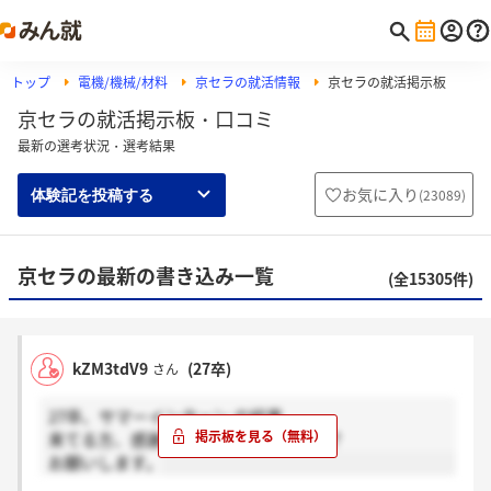
トップ
電機/機械/材料
京セラの就活情報
京セラの就活掲示板
京セラの就活掲示板・口コミ
最新の選考状況・選考結果
お気に入り
(
23089
)
体験記を投稿する
京セラの最新の書き込み一覧
(全15305件)
kZM3tdV9
(27卒)
さん
27卒、サマーインターン の結果
来てる方、感謝、来てない方、ホント？
お願いします。