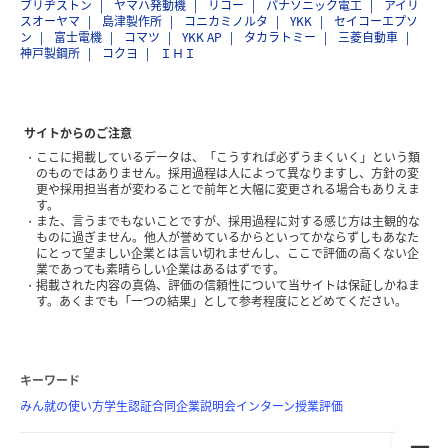
ブリヂストン
ヤマハ発動機
リコー
パナソニック電工
アイリ
スオーヤマ
島津製作所
コニカミノルタ
YKK
セイコーエプソ
ン
富士電機
コマツ
YKK AP
タカラトミー
三菱自動車
神戸製鋼所
コクヨ
ＩＨＩ
サイトからのご注意
ここに掲載しているデータは、「こうすれば必ずうまくいく」という類
のものではありません。採用過程は人によって異なりますし、方針の変
更や採用担当者が変わることで前年と大幅に変更される場合もありえま
す。
また、言うまでもないことですが、採用過程に対する感じ方は主観的な
ものに過ぎません。他人が誉めているからといってかならずしもあなた
にとって望ましい企業とは言い切れませんし、ここで評価の高くない企
業であっても素晴らしい企業はあるはずです。
掲載された内容の真偽、評価の信頼性について当サイトは保証しかねま
す。あくまでも「一つの結果」として参考程度にとどめてください。
キーワード
みん就の使い方
学生認証
合同企業説明会
インターン
授業評価