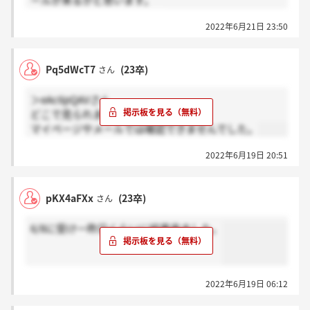
ールが来るかと思います。
キャリアプラン
皆さんがんっばてください。
どの部門で働きたいか（4輪車、2輪車など）
2022年6月21日 23:50
健康面問題ないか
浪人留年はないか。卒業はできそうか
他社の選考状況
Pq5dWcT7
(23卒)
さん
逆質問
＞eAc6pQAVさん
どこで見られますか？
マイページやメールでは確認できませんでした。
2022年6月19日 20:51
pKX4aFXx
(23卒)
さん
6/8に受け一昨日くらいに結果来ました。
2022年6月19日 06:12