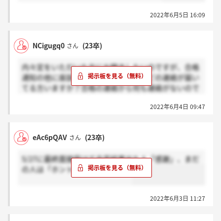
2022年6月5日 16:09
NCigugq0
(23卒)
さん
内々定をいただいた方にお聞きしたいのですが、合格
通知の他に座談会やその他イベントなどの連絡が届い
てる方いますか？合格の連絡から何も連絡がないので
不安です。
2022年6月4日 09:47
eAc6pQAV
(23卒)
さん
5/27に最終面接受けて合否結果出た人「感謝」、まだ
の人は「ホント」お願いします。
2022年6月3日 11:27