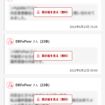
＞Pq5dWcT7さん
内定者懇親会について先日スズキ本社に問い合わせて
みました。
結果としては、事務職・営業職・一般事務職向けの交
2022年6月23日 15:29
流会はあるものの、技術職は現在検討中とのことでし
たので、技術職で内定をいただいている方は心配しな
くとも大丈夫そうでした。
DBFoPxor
(23卒)
さん
＞DBFoPxorさん
今後受ける方の参考になれば。
最終面接の内容です。
2022年6月22日 00:00
大学名、名前
志望動機
強み
DBFoPxor
(23卒)
さん
全国勤務問題ないか
どの地域で働いてみたいか
内定出た方々おめでとうございます。
業販営業と直販営業どちらを志望するか
私は最終面接から2週間だ経ちました。後日お祈りメ
業販営業と直販営業についての理解