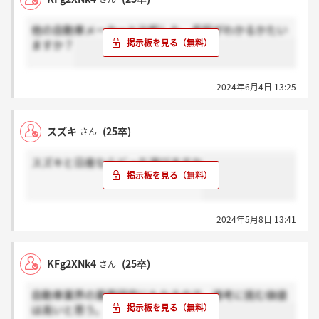
ずっとディーラーで営業をするみたいなケースもある
ようです。
他の自動車メーカーと比較した、長短がわかるかたい
ディーラーでの小売りというよりメーカーでの仕事を
ますか？
希望していたのでこの部分はかなりギャップがあり、
他のインターン参加者の方もそこが引っかかっている
様子でした。
2024年6月4日 13:25
スズキ
(25卒)
さん
スズキと日産ならどっち選びますか
2024年5月8日 13:41
KFg2XNk4
(25卒)
さん
自動車業界の業界研究にもなるので、選考に挑む価値
は高いと思う。