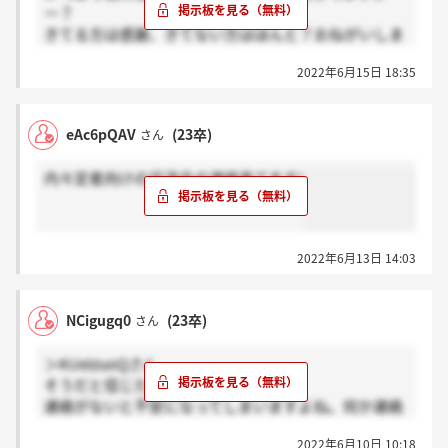
ー？
きてる方は感謝、きてない方はほんと？おねがいしま
す！
2022年6月15日 18:35
eAc6pQAV
(23卒)
さん
内々定者向けの交流会の連絡来てます!
2022年6月13日 14:03
NCigugq0
(23卒)
さん
＞KUeIzuoQさん
そうだと信じたいです、、
連絡がないと不安になってしまいますよね。何か連絡
が来ましたらまた掲示板に書き込みます！
2022年6月10日 10:18