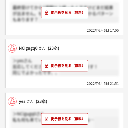
最終受けてから1週間以上経ったんですけどまだ結果
が出ません。もしかして2週間くらいかかるパターン
もあります？
2022年6月6日 17:05
NCigugq0
(23卒)
さん
＞yesさん
反応してくださってありがとうございます！
同じでよかったです、、
2022年6月5日 21:51
yes
(23卒)
さん
＞NCigugq0さん
私も何も来ていないです！不安ですよね…