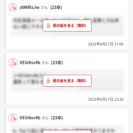
z0Mf6zJw
(23卒)
さん
内定承諾メール送ったんですけど、特に返事とかは来
ない感じですかね？
2022年6月17日 17:06
VEG4nv4b
(23卒)
さん
＞VEG4nv4bさん
最終って落ちるんですね（ ; ; ）
2022年6月17日 13:16
VEG4nv4b
(23卒)
さん
6／8より前に受けた方ってもう最終結果きてますか