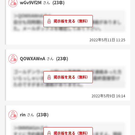
wGv9Vf2M
(23卒)
さん
＞QOWXAWnAさん
自分も同時期に面接を受け、たった今連絡がありまし
た。メールボックスを確認してみて下さい。
2022年5月11日 11:25
QOWXAWnA
(23卒)
さん
ゴールデンウィーク明けで事務職の内定連絡あった方
いらっしゃいますか？自分は4月25日に最終面接受け
たのですがまだ連絡がありません。
2022年5月9日 16:14
rin
(23卒)
さん
＞0MM9A5znさん
すぐに予約画面確認した方が良いと思いますよ。現段