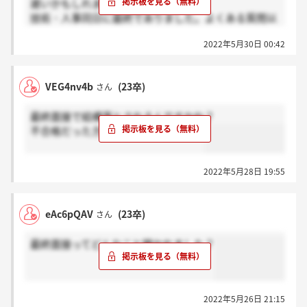
遅いかもしれませんが……
技術・人事同日に最終でありました。よくある質問以
外のを書いておきます。
2022年5月30日 00:42
・技術：研究をどう会社で活かすかという話でほとん
ど時間を使ってしまいました。
・人事：インターン中に感じたこと、「貴方にとって
VEG4nv4b
(23卒)
さん
○○（自分のキーワード）とは？」といった質問が多
かったと思います。安易に「リーダーシップ」や「コ
最終面接で結構落とされるんですかね？
ミュニケーション能力」といったキーワードを使って
不合格だった方、感謝お願いします。
いた人はここらへんでつっかかってしまうのではない
かと思いました。
2022年5月28日 19:55
eAc6pQAV
(23卒)
さん
最終面接ってどんなこと聞かれました？
2022年5月26日 21:15