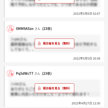
階で予約しなかったとしても、いつまであるのか把握
しておきたいので
2022年5月6日 02:07
0MM9A5zn
(23卒)
さん
＞yesさん
最終面接はもう終わったんですか？自分まだ予約すら
してなくて、、
2022年5月5日 20:38
Pq5dWcT7
(23卒)
さん
＞rinさん
ありがとうございます！
無事に内定いただけました！ようやく寝れます！
2022年4月27日 12:30