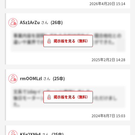
2026年4月20日 15:14
ASz1ArZu
(26卒)
さん
事業内容を説明してもらうだけでなく、競合他社との
違いや業界での強みについても学ぶことができた。
2025年2月2日 14:28
rmOOMLzl
(25卒)
さん
文系で1dayインターンに参加しました。
後日モーターショーのチケットを郵送いただけまし
た。
入社して国内営業になると全国各地にあるスズキのデ
2024年8月7日 15:03
ィーラーに配属されて、そこでかなりの年数働くこと
になるようで、浜松の本社で仕事できるのはその中で
も一握りだと感じました。
KFg2XNk4
(25卒)
さん