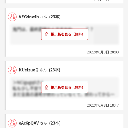
VEG4nv4b
(23卒)
さん
鬼門は、最終面接なんですかね、、、？？
2022年6月8日 20:03
KUeIzuoQ
(23卒)
さん
＞NCigugq0さん
私も少し不安です…
まだ全員の選考が終わっていなくて、終わってから一
斉に連絡とかそういう感じですかね…？
2022年6月8日 18:47
eAc6pQAV
(23卒)
さん