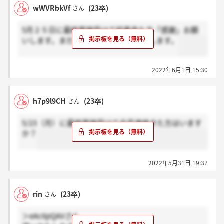
wWVRbkVf
(23卒)
さん
5月２５日に最終面接受けて結果来た方「感謝」お願
いします。まだの方「ホント」お願いします。
2022年6月1日 15:30
h7p9l9CH
(23卒)
さん
5/23（月）に最終面接受けて合否連絡きた方はいます
か？
2022年5月31日 19:37
rin
(23卒)
さん
＞eAc6pQAVさん