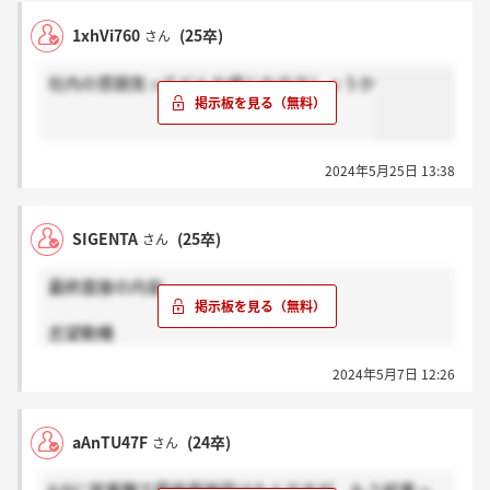
1xhVi760
(25卒)
さん
社内の雰囲気ってどんな感じなのでしょうか
2024年5月25日 13:38
SIGENTA
(25卒)
さん
最終面接の内容
志望動機
強み・弱み
2024年5月7日 12:26
全国勤務問題ないか
キャリアプラン（販売）
どの部門で働きたいか（4輪車、2輪車など）
aAnTU47F
(24卒)
さん
他社の選考状況
逆質問