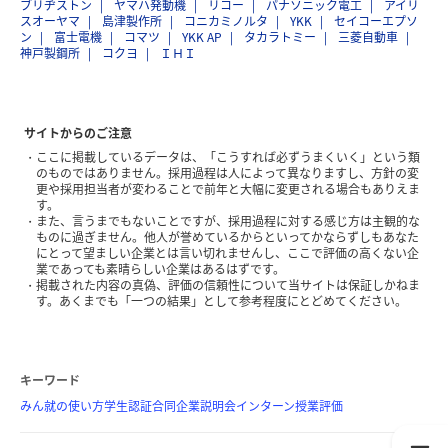
ブリヂストン
ヤマハ発動機
リコー
パナソニック電工
アイリ
スオーヤマ
島津製作所
コニカミノルタ
YKK
セイコーエプソ
ン
富士電機
コマツ
YKK AP
タカラトミー
三菱自動車
神戸製鋼所
コクヨ
ＩＨＩ
サイトからのご注意
ここに掲載しているデータは、「こうすれば必ずうまくいく」という類
のものではありません。採用過程は人によって異なりますし、方針の変
更や採用担当者が変わることで前年と大幅に変更される場合もありえま
す。
また、言うまでもないことですが、採用過程に対する感じ方は主観的な
ものに過ぎません。他人が誉めているからといってかならずしもあなた
にとって望ましい企業とは言い切れませんし、ここで評価の高くない企
業であっても素晴らしい企業はあるはずです。
掲載された内容の真偽、評価の信頼性について当サイトは保証しかねま
す。あくまでも「一つの結果」として参考程度にとどめてください。
キーワード
みん就の使い方
学生認証
合同企業説明会
インターン
授業評価