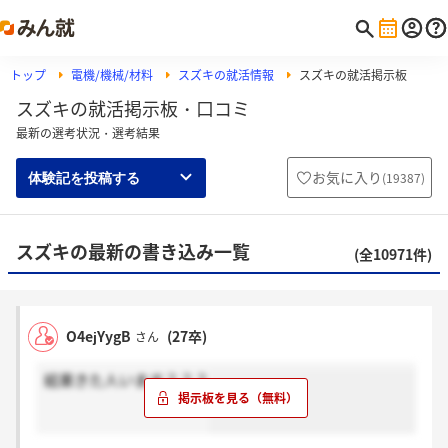
トップ
電機/機械/材料
スズキの就活情報
スズキの就活掲示板
スズキの就活掲示板・口コミ
最新の選考状況・選考結果
お気に入り
(
19387
)
体験記を投稿する
スズキの最新の書き込み一覧
(全10971件)
O4ejYygB
(27卒)
さん
結果きた人います？？？