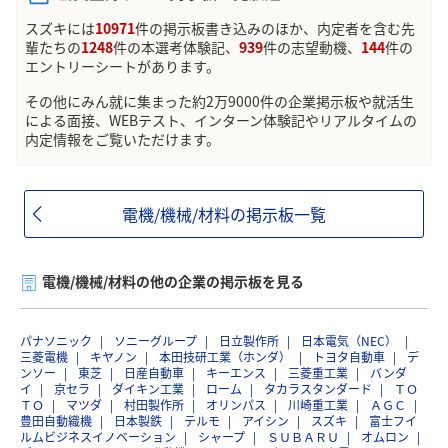
スズキには
10971
件の掲示板書き込みのほか、内定者を含む先
輩たちの
1248
件の本選考体験記、
939
件の志望動機、
144
件の
エントリーシートがあります。
その他にみん就に集まった約2万9000件の企業掲示板や就活生
による面接、WEBテスト、インターン体験記やリアルタイムの
内定情報をご覧いただけます。
電機/機械/材料の掲示板一覧
電機/機械/材料の他の企業の掲示板を見る
パナソニック
ソニーグループ
日立製作所
日本電気（NEC）
三菱電機
キヤノン
本田技研工業（ホンダ）
トヨタ自動車
デ
ンソー
東芝
日産自動車
キーエンス
三菱重工業
バンダ
イ
京セラ
ダイキン工業
ローム
タカラスタンダード
ＴＯ
ＴＯ
マツダ
村田製作所
オリンパス
川崎重工業
ＡＧＣ
豊田自動織機
日本製鉄
テルモ
アイシン
スズキ
富士フイ
ルムビジネスイノベーション
シャープ
ＳＵＢＡＲＵ
オムロン