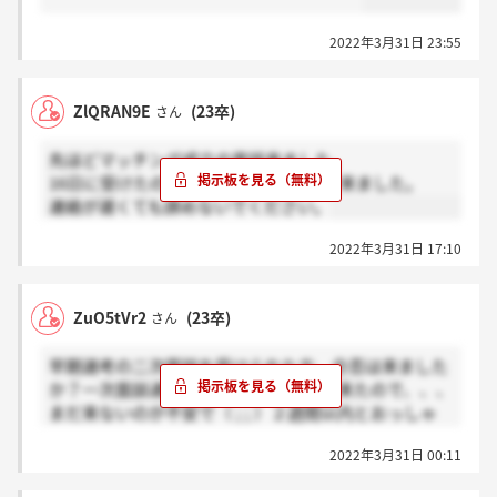
2022年3月31日 23:55
ZlQRAN9E
(23卒)
さん
先ほどマッチング成立の電話来ました。
16日に受けたので2週間越えてましたが来ました。
連絡が遅くても諦めないでください。
2022年3月31日 17:10
ZuO5tVr2
(23卒)
さん
早期選考の二次面談を受けられた方、合否は来ました
か？一次面談通過の時は2,3日で合否が来たので、、、
まだ来ないのが不安で（ ; ; ）２週間以内とおっしゃ
っていたと思うのですが皆さんどんな感じですか？
2022年3月31日 00:11