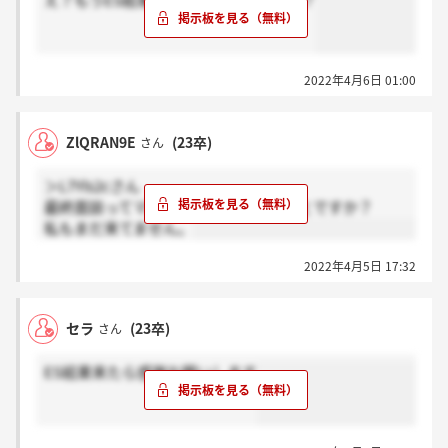
え？もうES結果皆さん来てるんですか？
2022年4月6日 01:00
ZlQRAN9E
(23卒)
さん
＞L7Yls2cさん
最終面談ってマッチング後の面談のことですか？
私もまだ来てません。
2022年4月5日 17:32
セラ
(23卒)
さん
ES結果来たら感謝お願いします