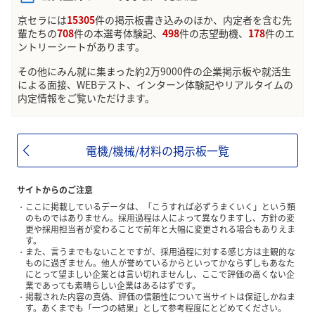
京セラには
15305
件の掲示板書き込みのほか、内定者を含む先
輩たちの
708
件の本選考体験記、
498
件の志望動機、
178
件のエ
ントリーシートがあります。
その他にみん就に集まった約2万9000件の企業掲示板や就活生
による面接、WEBテスト、インターン体験記やリアルタイムの
内定情報をご覧いただけます。
電機/機械/材料の掲示板一覧
サイトからのご注意
ここに掲載しているデータは、「こうすれば必ずうまくいく」という類
のものではありません。採用過程は人によって異なりますし、方針の変
更や採用担当者が変わることで前年と大幅に変更される場合もありえま
す。
また、言うまでもないことですが、採用過程に対する感じ方は主観的な
ものに過ぎません。他人が誉めているからといってかならずしもあなた
にとって望ましい企業とは言い切れませんし、ここで評価の高くない企
業であっても素晴らしい企業はあるはずです。
掲載された内容の真偽、評価の信頼性について当サイトは保証しかねま
す。あくまでも「一つの結果」として参考程度にとどめてください。