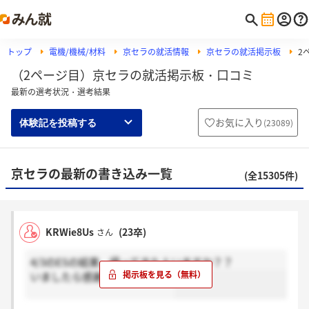
トップ
電機/機械/材料
京セラの就活情報
京セラの就活掲示板
2
（2ページ目）京セラの就活掲示板・口コミ
最新の選考状況・選考結果
お気に入り
(
23089
)
体験記を投稿する
京セラの最新の書き込み一覧
(全15305件)
KRWie8Us
(23卒)
さん
4/3のESの結果、帰ってきた人いますか？？
いましたら感謝お願いします。