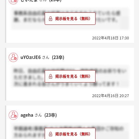
事務系自由応募の結果はきてますか？きていたら感
謝、まだならホント？で教えていただきたいです。
2022年4月18日 17:30
uYOzrJE6
(23卒)
さん
昨日、自由応募の技術職でES・適性検査のお祈りをい
ただきました。
次に進まれる皆さんがうまくいくよう願ってます！
2022年4月16日 20:27
ageha
(23卒)
さん
早期選考(事務系)の三次面接が個人か集団かご存知の
方おられますか？