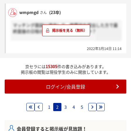
wmpmgd
(23卒)
さん
マッチング面談に通過して，推薦状を提出した方で最
終面接の日程の連絡が来た方はいますか？
2022年3月14日 11:14
京セラには
15305
件の書き込みがあります。
掲示板の閲覧は現役学生のみに開放しています。
ログイン/会員登録
1
2
3
4
5
会員登録すると掲示板が見放題！