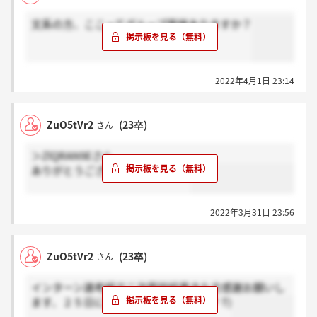
文系の方、ここってグループ面接ありますか？
2022年4月1日 23:14
ZuO5tVr2
(23卒)
さん
＞ZlQRAN9Eさん
ありがとうございます（；＿；）
2022年3月31日 23:56
ZuO5tVr2
(23卒)
さん
インターン選考組で二次面談結果きた方感謝お願いし
ます、２５日にしましたがまだです(T ^ T)