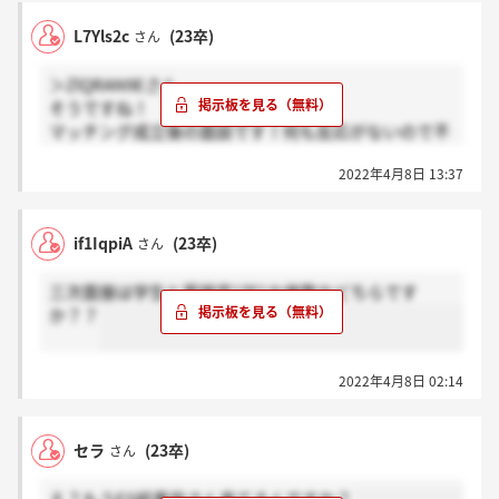
L7Yls2c
(23卒)
さん
＞ZlQRAN9Eさん
そうですね！
マッチング成立後の面談です！何も反応がないので不
安になってます…
2022年4月8日 13:37
if1IqpiA
(23卒)
さん
三次面接は学生と面接官1対1か複数かどちらです
か？？
2022年4月8日 02:14
セラ
(23卒)
さん