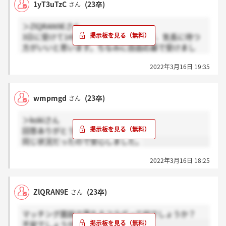
1yT3uTzC
(23卒)
さん
＞ZlQRAN9Eさん
3日に受けて14日に成立の連絡きたので、気長に待つ
方がいいと思います。ちなみに自由応募で受けまし
た。
2022年3月16日 19:35
wmpmgd
(23卒)
さん
＞kokiさん
回答ありがとうございます。
同じ状況だったので安心しました。
2022年3月16日 18:25
ZlQRAN9E
(23卒)
さん
マッチング面談で落ちるフラグって何でしょうか？
不安でしょうがないです。