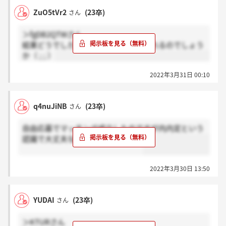
ZuO5tVr2
(23卒)
さん
＞fgDB2QTWさん
結果どうでしたか？返事が遅いと祈られるのでしょう
か（ ; ; ）
2022年3月31日 00:10
q4nuJiNB
(23卒)
さん
自由応募でマッチング成立したのですが内内定という
認識で大丈夫なのでしょうか、、、
2022年3月30日 13:50
YUDAI
(23卒)
さん
＞KTURさん