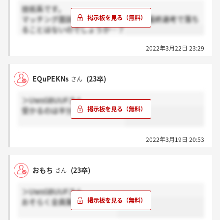
技術系です。
マッチング面談成立後は、6／1以降の最終選考で落ち
ることはないのでしょうか…？
2022年3月22日 23:29
EQuPEKNs
(23卒)
さん
＞UwsGBUUFさん
受かるのは半分程度ですけどね
2022年3月19日 20:53
おもち
(23卒)
さん
＞UwsGBUUFさん
おそらく全員案内来ますよ。