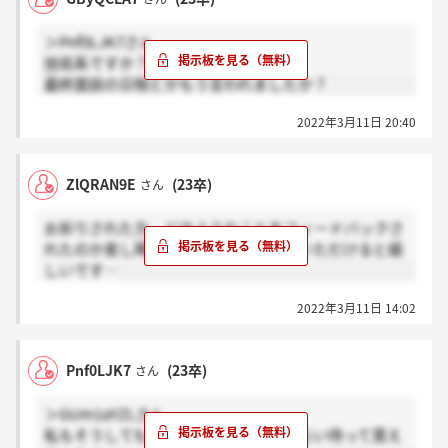
＞Pnf0LJK7さん
技術系ですか？
最終面談の日程とかもう言われましたか？
2022年3月11日 20:40
ZlQRAN9E
(23卒)
さん
お祈りされた方、どのようなことをフィードバックさ
れたのか差し障りが無かったら教えていただけると嬉
しいです…
2022年3月11日 14:02
Pnf0LJK7
(23卒)
さん
＞GUm1aYZLさん
私もそうしてもらいました、一週間くらい待って貰え