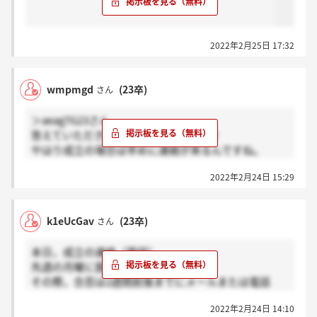
2022年2月25日 17:32
wmpmgd
(23卒)
さん
＞aeag7G23さん
答えていただきありがとうございます！
やはり成立の場合は早めに連絡が来るんですね。
今週面談だったので来週いっぱいは成立を祈って待つ
2022年2月24日 15:29
ことにします。
k1eUcGav
(23卒)
さん
本日，成立の連絡（電話）
先週の月曜に面談
その際，合否は2週間前後までにメールまたは電話
で，と告げられました
2022年2月24日 14:10