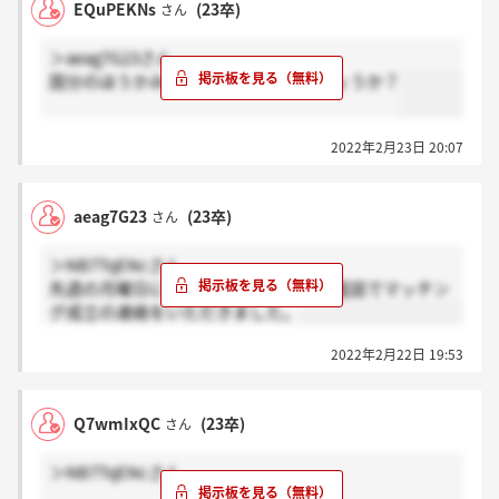
EQuPEKNs
(23卒)
さん
＞aeag7G23さん
国分のほうかみなとみらいどちらでしょうか？
2022年2月23日 20:07
aeag7G23
(23卒)
さん
＞NB7TqENcさん
先週の月曜日に受けて先週の金曜日に電話でマッチン
グ成立の連絡をいただきました。
2022年2月22日 19:53
Q7wmIxQC
(23卒)
さん
＞NB7TqENcさん