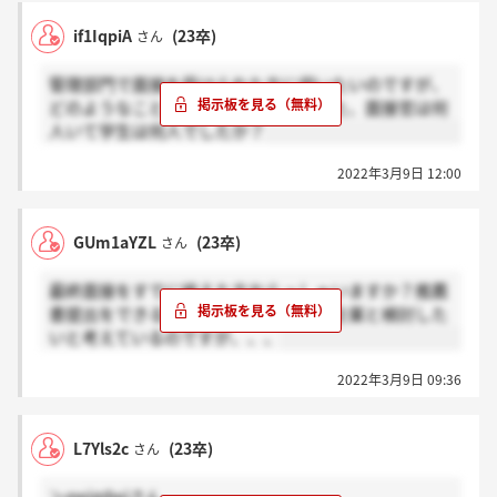
if1IqpiA
(23卒)
さん
管理部門で面接を受けられた方に伺いたいのですが、
どのようなことを聞かれましたか？また、面接官は何
人いて学生は何人でしたか？
2022年3月9日 12:00
GUm1aYZL
(23卒)
さん
最終面接をすでに終えた方おらっしゃいますか？推薦
書提出をできるだけ先延ばしにして他企業と検討した
いと考えているのですが、、、
2022年3月9日 09:36
L7Yls2c
(23卒)
さん