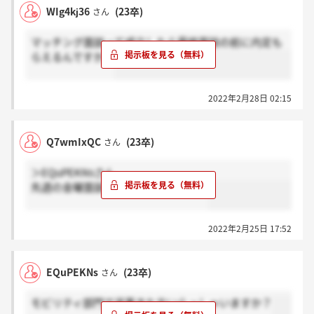
WIg4kj36
(23卒)
さん
マッチング面談って成立したら最終面談の前に内定も
らえるんですか？
2022年2月28日 02:15
Q7wmIxQC
(23卒)
さん
＞EQuPEKNsさん
先週の金曜面談してまだ来てません～
2022年2月25日 17:52
EQuPEKNs
(23卒)
さん
モビリティ部門で返事きた方いらっしゃいますか？