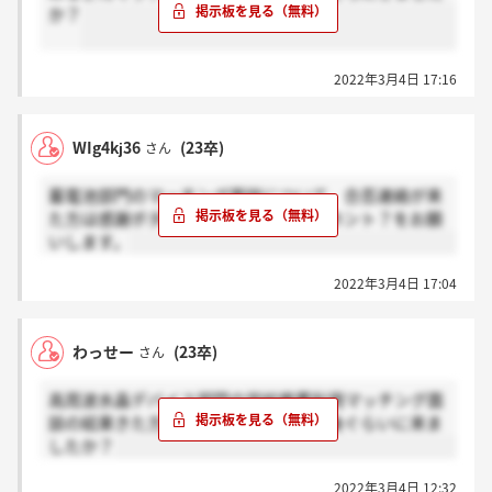
か？
2022年3月4日 17:16
WIg4kj36
(23卒)
さん
蓄電池部門のマッチング面談について、合否連絡が来
た方は感謝ボタン、まだ来てない方はホント？をお願
いします。
2022年3月4日 17:04
わっせー
(23卒)
さん
高周波水晶デバイス部門の学校推薦利用マッチング面
談の結果きた方で、面接してから何日後ぐらいに来ま
したか？
2022年3月4日 12:32