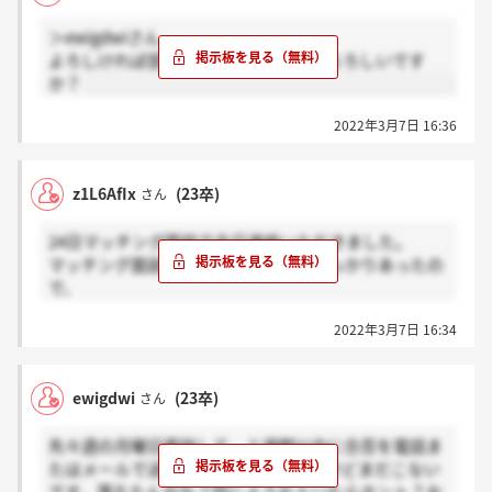
＞ewigdwiさん
よろしければ部署教えていただいてもよろしいです
か？
2022年3月7日 16:36
z1L6AfIx
(23卒)
さん
24日マッチング面談で今日連絡いただきました。
マッチング面談のフィードバックもしっかりあったの
で、
連絡に時間がかかるのだと思います。
2022年3月7日 16:34
部署によってもまちまちだと思います。
そわそわしますが、2週間前後は気長に待つといいと
思います。
ewigdwi
(23卒)
さん
推薦応募の方はマッチング成立＝就活終了で大丈夫と
のことでした。
先々週の月曜日面談して、２週間以内に合否を電話ま
たはメールで送るっていわれたんですけどまだこない