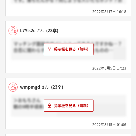
です。落ちたんかな？同じような人いたらホント？お
願いします。
2022年3月7日 16:18
L7Yls2c
(23卒)
さん
マッチング面談のサイレントってあるんですかね…？
合否に関わらず連絡するとは言っていたものの…
2022年3月5日 17:23
wmpmgd
(23卒)
さん
＞おもちさん
朝の9時半頃来ました
2022年3月5日 01:06