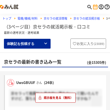
トップ
電機/機械/材料
京セラの就活情報
京セラの就活掲示板
3
（3ページ目）京セラの就活掲示板・口コミ
最新の選考状況・選考結果
お気に入り
(
23089
)
体験記を投稿する
京セラの最新の書き込み一覧
(全15305件)
UwsGBUUF
(24卒)
さん
京セラって推薦だと基本的に落ちないって聞いたんで
すけど、落ちる人たちは何が原因なんですかね？