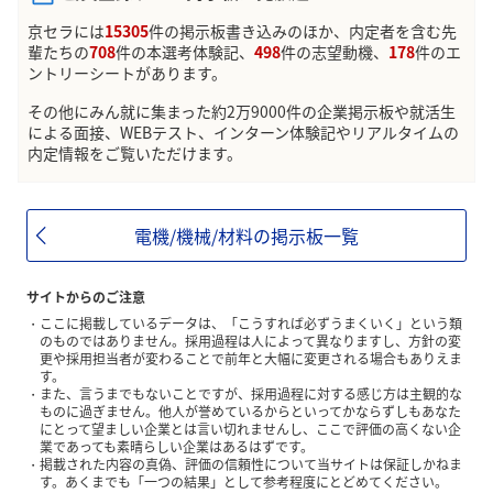
京セラには
15305
件の掲示板書き込みのほか、内定者を含む先
輩たちの
708
件の本選考体験記、
498
件の志望動機、
178
件のエ
ントリーシートがあります。
その他にみん就に集まった約2万9000件の企業掲示板や就活生
による面接、WEBテスト、インターン体験記やリアルタイムの
内定情報をご覧いただけます。
電機/機械/材料の掲示板一覧
サイトからのご注意
ここに掲載しているデータは、「こうすれば必ずうまくいく」という類
のものではありません。採用過程は人によって異なりますし、方針の変
更や採用担当者が変わることで前年と大幅に変更される場合もありえま
す。
また、言うまでもないことですが、採用過程に対する感じ方は主観的な
ものに過ぎません。他人が誉めているからといってかならずしもあなた
にとって望ましい企業とは言い切れませんし、ここで評価の高くない企
業であっても素晴らしい企業はあるはずです。
掲載された内容の真偽、評価の信頼性について当サイトは保証しかねま
す。あくまでも「一つの結果」として参考程度にとどめてください。