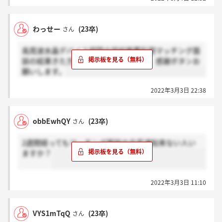
わっせー
(23卒)
さん
高周波水晶デバイス部門の学校推薦利用マッチング面
談の結果きた方いらっしゃいましたら、感謝ボタンお
願いします。
2022年3月3日 22:38
obbEwhQY
(23卒)
さん
2週間経ってもマッチング面談の合否通知来ない人い
ますか？
2022年3月3日 11:10
VYS1mTqQ
(23卒)
さん