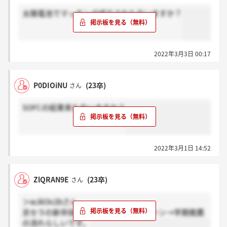
太陽電池でマッチング成立された方いますか？
2022年3月3日 00:17
P0DIOiNU
(23卒)
さん
SOFCの結果来た方いますか？
2022年3月1日 14:52
ZlQRAN9E
(23卒)
さん
＞wJkl3v2bさん
京セラの新卒採用はほとんどがインターン→早期推薦
の流れらしいです。