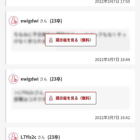
2022年3月7日 17:50
ewigdwi
(23卒)
さん
ちなみに不合格だと面談のフィードバックもなくそっ
けなく祈られます。
2022年3月7日 16:44
ewigdwi
(23卒)
さん
＞L7Yls2cさん
部署はコネクタ部門です
書き込みして15分後、見事に祈られました。
2022年3月7日 16:42
やはりここにある書き込み通り受かってると早めに連
絡で、ぎりぎりに連絡だと落ちてると思った方が良い
ですね。
L7Yls2c
(23卒)
さん