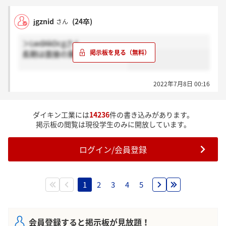
jgznid
(24卒)
さん
＞LwdAkDcgさん
長期は面接の案内が来ました。
2022年7月8日 00:16
ダイキン工業には
14236
件の書き込みがあります。
掲示板の閲覧は現役学生のみに開放しています。
ログイン/会員登録
1
2
3
4
5
会員登録すると掲示板が見放題！