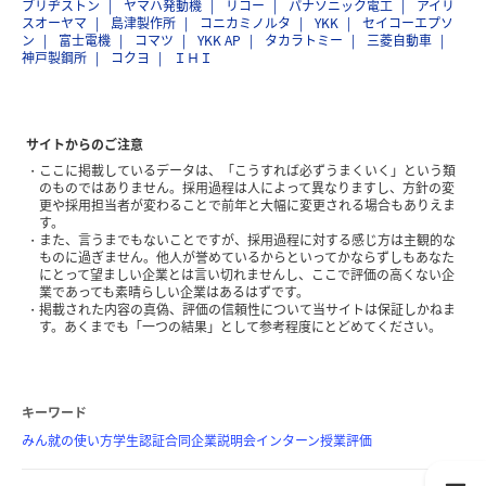
ブリヂストン
ヤマハ発動機
リコー
パナソニック電工
アイリ
スオーヤマ
島津製作所
コニカミノルタ
YKK
セイコーエプソ
ン
富士電機
コマツ
YKK AP
タカラトミー
三菱自動車
神戸製鋼所
コクヨ
ＩＨＩ
サイトからのご注意
ここに掲載しているデータは、「こうすれば必ずうまくいく」という類
のものではありません。採用過程は人によって異なりますし、方針の変
更や採用担当者が変わることで前年と大幅に変更される場合もありえま
す。
また、言うまでもないことですが、採用過程に対する感じ方は主観的な
ものに過ぎません。他人が誉めているからといってかならずしもあなた
にとって望ましい企業とは言い切れませんし、ここで評価の高くない企
業であっても素晴らしい企業はあるはずです。
掲載された内容の真偽、評価の信頼性について当サイトは保証しかねま
す。あくまでも「一つの結果」として参考程度にとどめてください。
キーワード
みん就の使い方
学生認証
合同企業説明会
インターン
授業評価