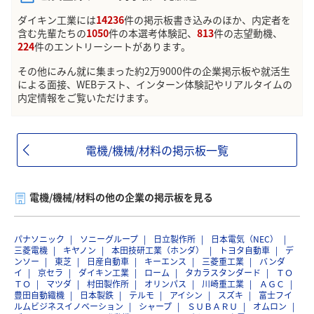
ダイキン工業には
14236
件の掲示板書き込みのほか、内定者を
含む先輩たちの
1050
件の本選考体験記、
813
件の志望動機、
224
件のエントリーシートがあります。
その他にみん就に集まった約2万9000件の企業掲示板や就活生
による面接、WEBテスト、インターン体験記やリアルタイムの
内定情報をご覧いただけます。
電機/機械/材料の掲示板一覧
電機/機械/材料の他の企業の掲示板を見る
パナソニック
ソニーグループ
日立製作所
日本電気（NEC）
三菱電機
キヤノン
本田技研工業（ホンダ）
トヨタ自動車
デ
ンソー
東芝
日産自動車
キーエンス
三菱重工業
バンダ
イ
京セラ
ダイキン工業
ローム
タカラスタンダード
ＴＯ
ＴＯ
マツダ
村田製作所
オリンパス
川崎重工業
ＡＧＣ
豊田自動織機
日本製鉄
テルモ
アイシン
スズキ
富士フイ
ルムビジネスイノベーション
シャープ
ＳＵＢＡＲＵ
オムロン