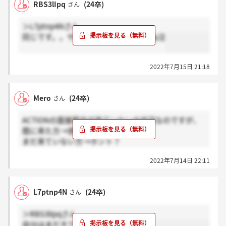
RBS3lIpq
(24卒)
さん
＞L7ptnp4Nさん
同じです。。サイレントもあり得ますね泣
2022年7月15日 21:18
Mero
(24卒)
さん
ACTIONの面接案内が来ていないの状況なのですが、
既に来た方→感謝
まだ来ていない方→ホント？
を押してください。
2022年7月14日 22:11
L7ptnp4N
(24卒)
さん
＞RBS3lIpqさん
自分はまだきてないです。