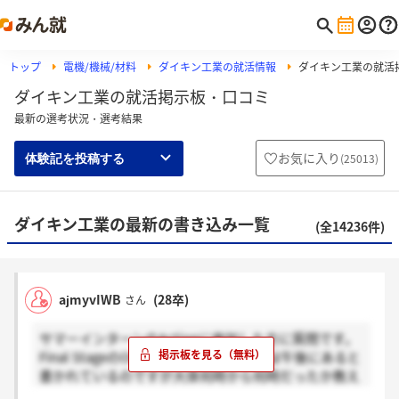
トップ
電機/機械/材料
ダイキン工業の就活情報
ダイキン工業の就活
ダイキン工業の就活掲示板・口コミ
最新の選考状況・選考結果
お気に入り
(
25013
)
体験記を投稿する
ダイキン工業の最新の書き込み一覧
(全14236件)
ajmyvIWB
(28卒)
さん
サマーインターンのActionに参加した方に質問です。
Final StageのOnlineの事前セッションは午後にあると
書かれているのですが大体何時から何時だったか教え
ていただきたいです。