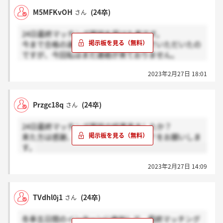
M5MFKvOH
(24卒)
さん
24日最終マッチング面談を受けた者です。
今まで合格の連絡を面談の翌日に電話でいただいたの
ですが、今回私はまだ連絡が来ておりません。
これって不合格説ありますかね？
2023年2月27日 18:01
ある：感謝 まだわからない：ホント？
Przgc18q
(24卒)
さん
24日最終マッチング面談の結果来ましたか？
来た方は感謝、来ていない方はホント？をお願いしま
す。
2023年2月27日 14:09
TVdhl0j1
(24卒)
さん
冬季五日間のインターンに参加して、最終マッチング