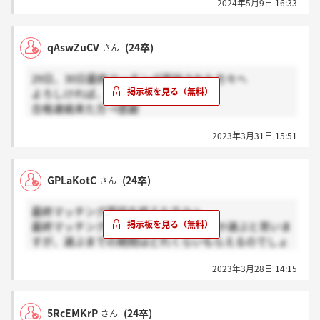
2024年5月9日 16:33
qAswZuCV
(24卒)
さん
29日、30日最終マッチング面談された方々へ
よろしければ、
合格連絡来た方→感謝
来てない方→ホント？
2023年3月31日 15:51
お願いいたします。
GPLaKotC
(24卒)
さん
最終マッチング面談を終えた方々へ
最終マッチング通過後にA方式かB方式か選ぶと思いま
すが、選ぶまでの期間はどれくらいもらえるのでしょ
うか？
2023年3月28日 14:15
他企業の結果待ちで二週間ほど待っていただきたいの
ですが、B方式で選ぶと以降の面接で不利になるかも
しれないので気になっています。
5RcEMKrP
(24卒)
さん