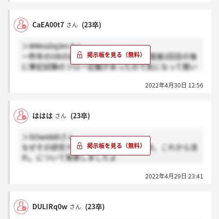
CaEA00t7
(23卒)
さん
＞WWssDq3mさん
一昨年のOBの就活体験記にマッチング面接2回目の後
に筆記試験のフロー記載があったので気になって聞い
てみました。他の方の投稿も見たら無さそうな雰囲気
2022年4月30日 12:56
ですね！失礼しました。
ははは
(23卒)
さん
＞5t5wIdd0さん
なぜその研究テーマなのか。現在の進捗。これから流
れ。について発表しましたよ
2022年4月29日 23:41
DULIRq0w
(23卒)
さん