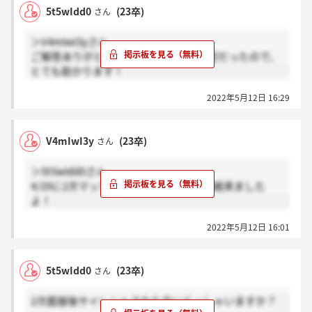
5t5wIdd0
(23卒)
さん
＞V4mIwI3yさん
ご解答ありがとうございます。少し不安だったので、
とても助かります！
2022年5月12日 16:29
V4mIwI3y
(23卒)
さん
＞5t5wIdd0さん
4/29に2次マッチングを受けて、本日連絡来ました
よ！
2022年5月12日 16:01
5t5wIdd0
(23卒)
さん
2次面接後サイレントされた方いらっしゃいますか？