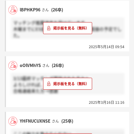
lBPHKP96
(26卒)
さん
マッチング推薦選考を受けています。
木曜までにES提出、翌週の土曜に一次面接の予定でし
た。
5/9にES提出後、今週末のはずの面接の詳細はいつ頃
2025年5月14日 09:54
わかるでしょうか。
受けたことある方、今回受けている方いましたら、水
曜日の時点で連絡来ていたら感謝、来ていなかったら
oOlVMhYS
(26卒)
さん
ホント？で教えてほしいです
3/13最終マッチング面談された方々へ
よろしければ、
合格連絡来た方→感謝
来てない方→ホント？
2025年3月16日 11:16
お願いいたします。
YHFNUCUXNSE
(25卒)
さん