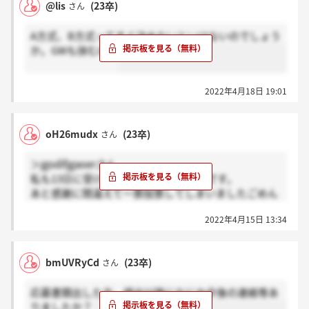
@lis
(23卒)
さん
A方式、B方式ってすぐ決めないといけないのでしょう
か。GWも挟むので
2022年4月18日 19:01
oH26mudx
(23卒)
さん
＞jgodifjgaoerさん
私も13日に受けましたがまだきてないです。
あと感謝に間違えて一票投票してしまいましたごめん
なさい。他の方見ても５日くらいかかってる人も多い
2022年4月15日 13:34
ので吉報を待ちましょう！
bmUVRyCd
(23卒)
さん
応募書類出した方、提出以降になにか今後の連絡等あ
りましたか？