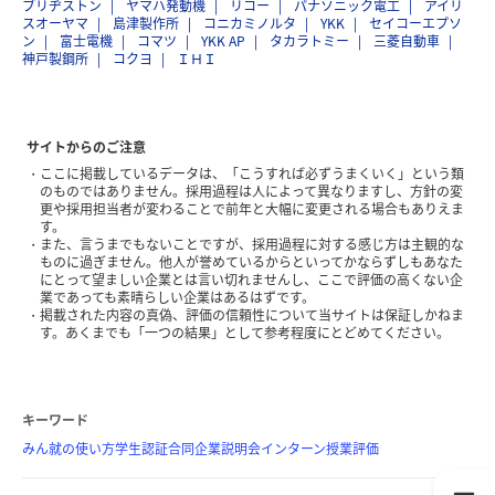
ブリヂストン
ヤマハ発動機
リコー
パナソニック電工
アイリ
スオーヤマ
島津製作所
コニカミノルタ
YKK
セイコーエプソ
ン
富士電機
コマツ
YKK AP
タカラトミー
三菱自動車
神戸製鋼所
コクヨ
ＩＨＩ
サイトからのご注意
ここに掲載しているデータは、「こうすれば必ずうまくいく」という類
のものではありません。採用過程は人によって異なりますし、方針の変
更や採用担当者が変わることで前年と大幅に変更される場合もありえま
す。
また、言うまでもないことですが、採用過程に対する感じ方は主観的な
ものに過ぎません。他人が誉めているからといってかならずしもあなた
にとって望ましい企業とは言い切れませんし、ここで評価の高くない企
業であっても素晴らしい企業はあるはずです。
掲載された内容の真偽、評価の信頼性について当サイトは保証しかねま
す。あくまでも「一つの結果」として参考程度にとどめてください。
キーワード
みん就の使い方
学生認証
合同企業説明会
インターン
授業評価