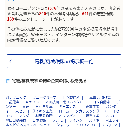
セイコーエプソンには
7576
件の掲示板書き込みのほか、内定者
を含む先輩たちの
840
件の本選考体験記、
641
件の志望動機、
169
件のエントリーシートがあります。
その他にみん就に集まった約2万9000件の企業掲示板や就活生
による面接、WEBテスト、インターン体験記やリアルタイムの
内定情報をご覧いただけます。
電機/機械/材料の掲示板一覧
電機/機械/材料の他の企業の掲示板を見る
パナソニック
ソニーグループ
日立製作所
日本電気（NEC）
三菱電機
キヤノン
本田技研工業（ホンダ）
トヨタ自動車
デ
ンソー
東芝
日産自動車
キーエンス
三菱重工業
バンダ
イ
京セラ
ダイキン工業
ローム
タカラスタンダード
ＴＯ
ＴＯ
マツダ
村田製作所
オリンパス
川崎重工業
ＡＧＣ
豊田自動織機
日本製鉄
テルモ
アイシン
スズキ
富士フイ
ルムビジネスイノベーション
シャープ
ＳＵＢＡＲＵ
オムロン