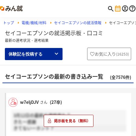
トップ
電機/機械/材料
セイコーエプソンの就活情報
セイコーエプソ
セイコーエプソンの就活掲示板・口コミ
最新の選考状況・選考結果
お気に入り
(
16253
)
体験記を投稿する
セイコーエプソンの最新の書き込み一覧
(全7576件)
w7eljDJV
(27卒)
さん
3月12日の最終の連絡来た？
きたー感謝
きてないーホント？