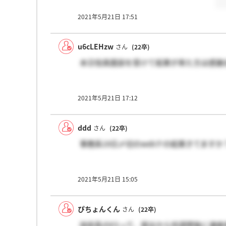
2021年5月21日 17:51
u6cLEHzw
さん
(22卒)
本日役員面談を受けて結果が来た方は感謝
2021年5月21日 17:12
ddd
さん
(22卒)
事務系19日〆切のwebテの結果きてますか
2021年5月21日 15:05
ぴちょんくん
さん
(22卒)
技術系のESって、提出から何週間後に連絡