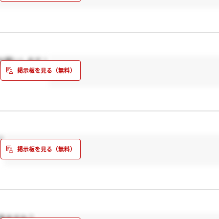
お願いします！
？
来ますか？