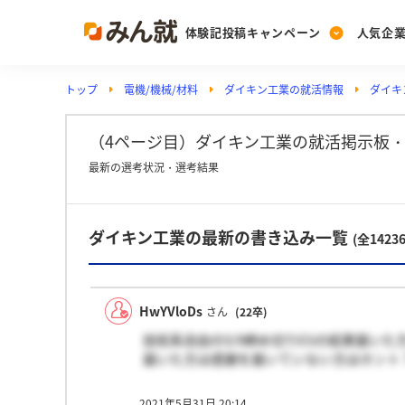
体験記投稿キャンペーン
人気企
トップ
電機/機械/材料
ダイキン工業の就活情報
ダイキ
Post
Ranking
PickUp
投稿する
ランキングを見る
注目の企業特集
（4ページ目）ダイキン工業の就活掲示板
最新の選考状況・選考結果
Vote
ダイキン工業の最新の書き込み一覧
投票する
(全1423
動画で知ろう！業界・
HwYVloDs
さん
(22卒)
技術系自由の5/9締め切りESの結果届いた
届いた方は感謝を届いていない方はホント
2021年5月31日 20:14