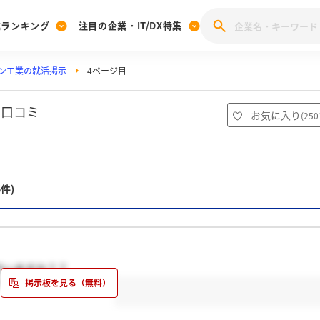
業ランキング
注目の企業・IT/DX特集
ン工業の就活掲示
4ページ目
注目の企業特集
みんなのIT業界新卒就職人気企業ランキング
みんな
[27卒] 本選考体験記投稿キャンペーン
28卒 注目企業特集
27卒 注目企業特集
みんなのDX企業就職ブランド調査
・口コミ
お気に入り
(
250
注目のIT・DX企業特集
28卒 IT・DX企業特集
27卒 IT・DX企業特集
28卒
みんなのIT業界新卒就職人気企業ランキング
みんな
6件)
企業研究
方いますか？？
？を宜しくお願いします