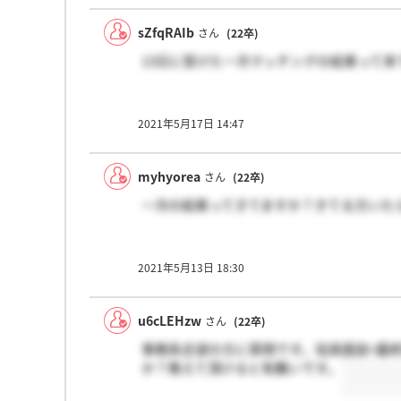
sZfqRAIb
さん
(22卒)
13日に受けた一次マッチングの結果って
2021年5月17日 14:47
myhyorea
さん
(22卒)
一次の結果ってきてますか？きてる方いた
2021年5月13日 18:30
u6cLEHzw
さん
(22卒)
事務系志望の方に質問です。役員面談=最
か？教えて頂けると有難いです。