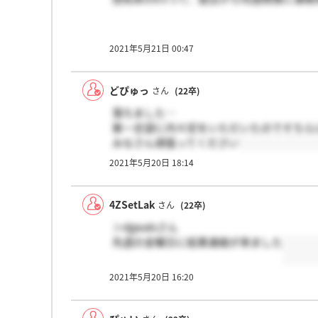
2021年5月21日 00:47
どぴゅっ
さん
(22卒)
落ちました…
第一志望に内々定をいただいたのでそちら
みなさん頑張ってください
2021年5月20日 18:14
4ZSetLak
さん
(22卒)
＞dgwalsさん
先週の金曜日に結果連絡が来ました
2021年5月20日 16:20