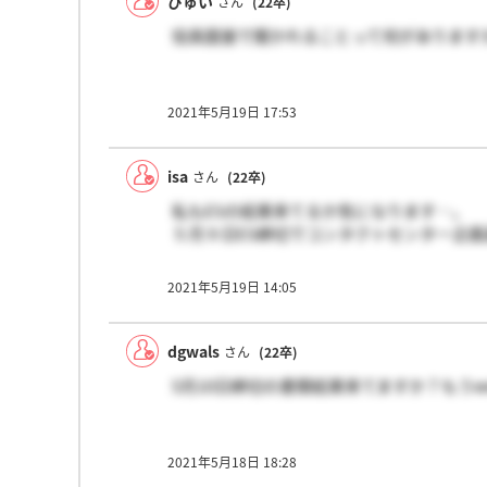
ぴゅい
さん
(22卒)
役員面接で聞かれることって何があります
2021年5月19日 17:53
isa
さん
(22卒)
私もESの結果来てるか気になります…。
５月９日ES締切でコンタクトセンター企
2021年5月19日 14:05
dgwals
さん
(22卒)
5月10日締切の書類結果来てますか？もうw
2021年5月18日 18:28