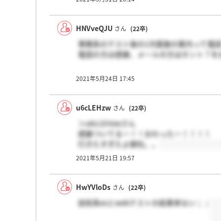
HNVveQJU
さん
(22卒)
事務系のテスト後の1次面接の案内って電
電話の方は感謝、メールの方はホント？を
2021年5月24日 17:45
u6cLEHzw
さん
(22卒)
＞u6cLEHzwさん
感謝ついてるー！！おわったー！！！！
行きたすぎたよ御社。。
2021年5月21日 19:57
HwYVloDs
さん
(22卒)
技術系esとwebテストの結果来ない；；