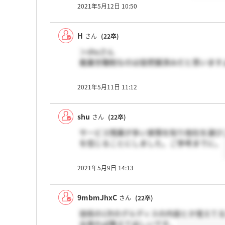
2021年5月12日 10:50
H
さん
(22卒)
＞shuさん
裁量労働制なのは皆把握済みだと思います
2021年5月11日 11:12
shu
さん
(22卒)
サービス残業が多い実情を知り他社を選び
を信じることにしました。ご参考までに。
2021年5月9日 14:13
9mbmJhxC
さん
(22卒)
技術の1次のグルディスの内容とか覚えて
出来れば教えてほしいです。