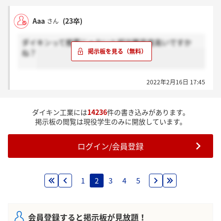
Aaa
(23卒)
さん
ダイキンって推薦じゃないと相当難易度高いですか
ね？
2022年2月16日 17:45
ダイキン工業には
14236
件の書き込みがあります。
掲示板の閲覧は現役学生のみに開放しています。
ログイン/会員登録
1
2
3
4
5
会員登録すると掲示板が見放題！