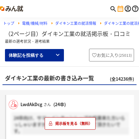
トップ
電機/機械/材料
ダイキン工業の就活情報
ダイキン工業の就活
（2ページ目）ダイキン工業の就活掲示板・口コミ
最新の選考状況・選考結果
お気に入り
(
25013
)
体験記を投稿する
ダイキン工業の最新の書き込み一覧
(全14236件)
LwdAkDcg
(24卒)
さん
24卒向け、サマーインターンシップの結果来た方いら
っしゃいますか？長期と短期両方教えて頂きたいで
す。