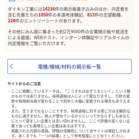
ダイキン工業には
14236
件の掲示板書き込みのほか、内定者を
含む先輩たちの
1050
件の本選考体験記、
813
件の志望動機、
224
件のエントリーシートがあります。
その他にみん就に集まった約2万9000件の企業掲示板や就活生
による面接、WEBテスト、インターン体験記やリアルタイムの
内定情報をご覧いただけます。
電機/機械/材料の掲示板一覧
サイトからのご注意
ここに掲載しているデータは、「こうすれば必ずうまくいく」という類
のものではありません。採用過程は人によって異なりますし、方針の変
更や採用担当者が変わることで前年と大幅に変更される場合もありえま
す。
また、言うまでもないことですが、採用過程に対する感じ方は主観的な
ものに過ぎません。他人が誉めているからといってかならずしもあなた
にとって望ましい企業とは言い切れませんし、ここで評価の高くない企
業であっても素晴らしい企業はあるはずです。
掲載された内容の真偽、評価の信頼性について当サイトは保証しかねま
す。あくまでも「一つの結果」として参考程度にとどめてください。