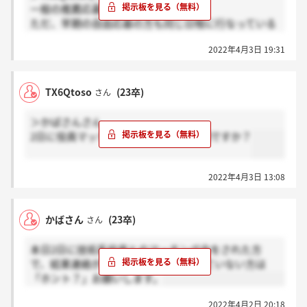
一般の推薦応募です。
ただ、早期の自由応募の方も同じ日程に行なっている
と思います。
2022年4月3日 19:31
TX6Qtoso
(23卒)
さん
＞かばさんさん
2日に役員マッチングされてる方は早期ですか？
2022年4月3日 13:08
かばさん
(23卒)
さん
本日2日に技術系役員とのマッチング会をされた方
で、結果連絡が来た方は「感謝」、きていない方は
「ホント？」お願いします。
2022年4月2日 20:18