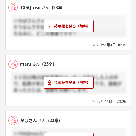
に！
TX6Qtoso
(23卒)
さん
＞かばさんさん
そうなんですね！
ちなみに、どこの事業ですか？
2022年4月4日 00:25
maru
(23卒)
さん
３０日以降の技術営業のマッチング会をした人の中
で、結果が来た人を教えていただきたいです。連絡が
あったひとは、感謝をお願いします。
2022年4月3日 23:26
かばさん
(23卒)
さん
＞TX6Qtosoさん