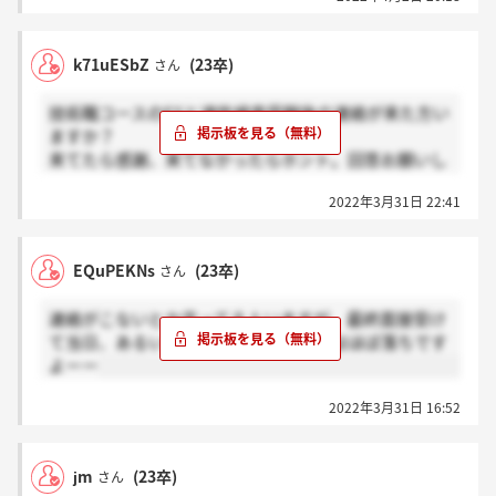
k71uESbZ
(23卒)
さん
技術職コースのESと適性検査受験後の連絡が来た方い
ますか？
来てたら感謝、来てなかったらホント。回答お願いし
ます。
2022年3月31日 22:41
EQuPEKNs
(23卒)
さん
連絡がこないとか言ってる人いますが、最終面接受け
て当日、あるいは翌日に連絡こない人はほぼ落ちです
よーー
2022年3月31日 16:52
jm
(23卒)
さん