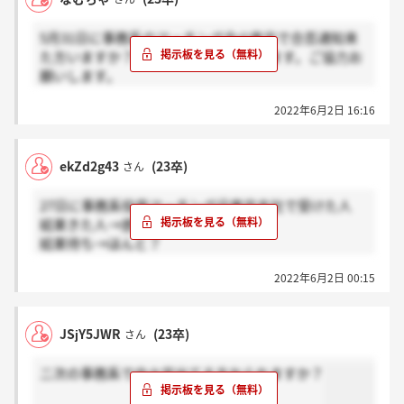
5月31日に事務系のマッチング会@東京で合否通知来
た方いますか？情報少なくて困っています。ご協力お
願いします。
来た→感謝
2022年6月2日 16:16
まだ→ホント
ekZd2g43
(23卒)
さん
27日に事務系役員マッチング＠東京支社で受けた人
結果きた人→感謝
結果待ち→ほんと？
2022年6月2日 00:15
お願いします！
JSjY5JWR
(23卒)
さん
二次の事務系で内々定出てる方おられますか？