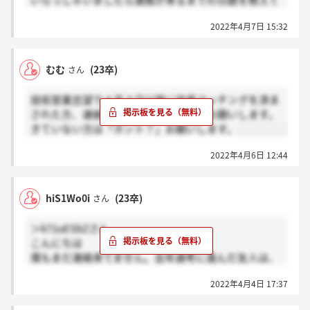
いらっしゃいましたら連絡が来るまでの日数を教えて
いただきたいです！
2022年4月7日 15:32
むむ
(23卒)
さん
技術営業志望で４月３日以降に役員マッチングを済ま
された方、連絡来ている方は「感謝」お願いします。
きていない方は「ホント？」お願いします。
2022年4月6日 12:44
hiS1Wo0i
(23卒)
さん
＞k71uESbZさん
こんにちは
僕もまだ連絡来てません。去年選考に進んだ友人は、
書類提出から2ヶ月後に連絡来てました。
2022年4月4日 17:37
人によって選考の優先度が違うのかもしれません。後
回しにされていればかなり遅くなるかも？ご参考まで