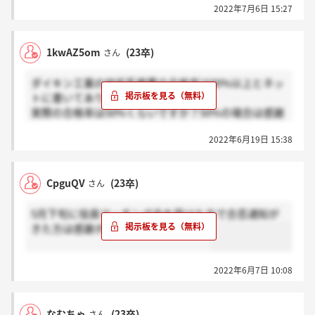
2022年7月6日 15:27
1kwAZ5om
(23卒)
さん
ダイキン工業の技術系推薦の合格率は80%以上とネッ
トに書いてありますが、
実際の合格率は50%くらいですか？50%の場合は感謝
を押してください。
2022年6月19日 15:38
CpguQV
(23卒)
さん
5月下旬に役員マッチング会を受けた方で合否通知が
きた方は感謝ボタンをお願いします。
2022年6月7日 10:08
なむちゃ
(23卒)
さん