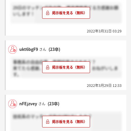
29日のマッチング会の後、通過連絡来てる方感謝お願
いします！
2022年3月31日 03:29
ukt6bgF9
(23卒)
さん
事務系の自由応募、書類結果きてます？？
来てたら感謝、来てなかったらホント。おねがいしま
す。
2022年3月29日 12:33
nFEjzvey
(23卒)
さん
技術系のマッチング会は1対1でしたか？