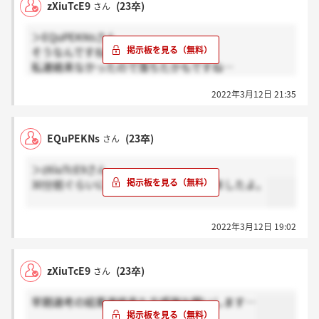
zXiuTcE9
(23卒)
さん
＞EQuPEKNsさん
そうなんですね
私連絡来なかったので落ちたかもですね…
ありがとうございます！
2022年3月12日 21:35
EQuPEKNs
(23卒)
さん
＞zXiuTcE9さん
30分前ぐらいに面接の結果が電話できましたよ。
2022年3月12日 19:02
zXiuTcE9
(23卒)
さん
早期選考の結果連絡来た方感謝お願いします…