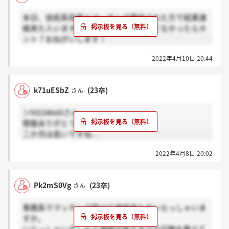
本日、技術系役員とマッチング面談された方で結果連
絡来た人いますか？来てたら感謝、来てなかったらホ
ント？おねがいします！
2022年4月10日 20:44
k71uESbZ
(23卒)
さん
＞hiS1Wo0iさん
情報ありがとうございます。
二か月は長いですね...
2022年4月8日 20:02
Pk2mS0Vg
(23卒)
さん
事務系でマッチング受けて連絡来た方いらっしゃいま
すか。