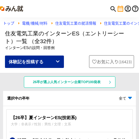
トップ
電機/機械/材料
住友電気工業の就活情報
住友電気工業のイン
住友電気工業のインターンES（エントリーシー
ト）一覧 （全32件）
インターンESの設問・回答例
お気に入り
(
16423
)
体験記を投稿する
26卒が選ぶ人気インターン企業TOP100発表
選択中の卒年
全て
【26卒】夏インターンES(技術系)
大学：非表示 / 性別：男性 / 文理：文系