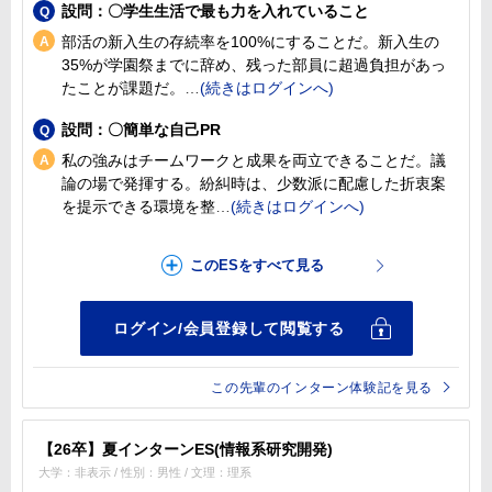
設問：〇学生生活で最も力を入れていること
部活の新入生の存続率を100%にすることだ。新入生の
35%が学園祭までに辞め、残った部員に超過負担があっ
たことが課題だ。
設問：〇簡単な自己PR
私の強みはチームワークと成果を両立できることだ。議
論の場で発揮する。紛糾時は、少数派に配慮した折衷案
を提示できる環境を整
この先輩のインターン体験記を見る
【26卒】夏インターンES(情報系研究開発)
大学：非表示 / 性別：男性 / 文理：理系