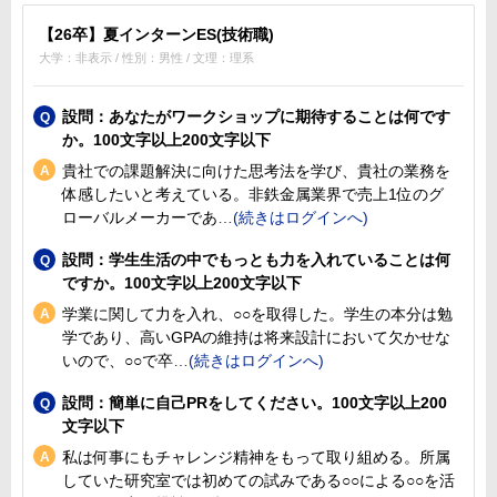
【26卒】夏インターンES(技術職)
大学：非表示 / 性別：男性 / 文理：理系
設問：あなたがワークショップに期待することは何です
か。100文字以上200文字以下
貴社での課題解決に向けた思考法を学び、貴社の業務を
体感したいと考えている。非鉄金属業界で売上1位のグ
ローバルメーカーであ
設問：学生生活の中でもっとも力を入れていることは何
ですか。100文字以上200文字以下
学業に関して力を入れ、○○を取得した。学生の本分は勉
学であり、高いGPAの維持は将来設計において欠かせな
いので、○○で卒
設問：簡単に自己PRをしてください。100文字以上200
文字以下
私は何事にもチャレンジ精神をもって取り組める。所属
していた研究室では初めての試みである○○による○○を活