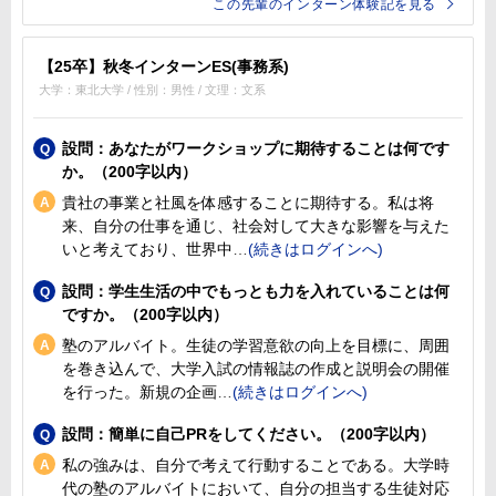
この先輩のインターン体験記を見る
【25卒】秋冬インターンES(事務系)
大学：東北大学 / 性別：男性 / 文理：文系
設問：あなたがワークショップに期待することは何です
か。（200字以内）
貴社の事業と社風を体感することに期待する。私は将
来、自分の仕事を通じ、社会対して大きな影響を与えた
いと考えており、世界中
設問：学生生活の中でもっとも力を入れていることは何
ですか。（200字以内）
塾のアルバイト。生徒の学習意欲の向上を目標に、周囲
を巻き込んで、大学入試の情報誌の作成と説明会の開催
を行った。新規の企画
設問：簡単に自己PRをしてください。（200字以内）
私の強みは、自分で考えて行動することである。大学時
代の塾のアルバイトにおいて、自分の担当する生徒対応