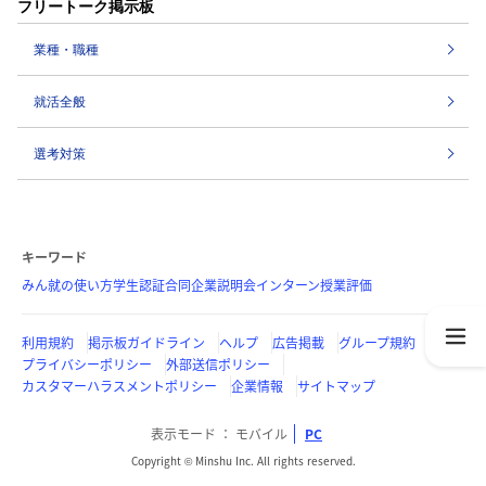
フリートーク掲示板
業種・職種
就活全般
選考対策
キーワード
みん就の使い方
学生認証
合同企業説明会
インターン
授業評価
利用規約
掲示板ガイドライン
ヘルプ
広告掲載
グループ規約
プライバシーポリシー
外部送信ポリシー
カスタマーハラスメントポリシー
企業情報
サイトマップ
表示モード
モバイル
PC
Copyright © Minshu Inc. All rights reserved.