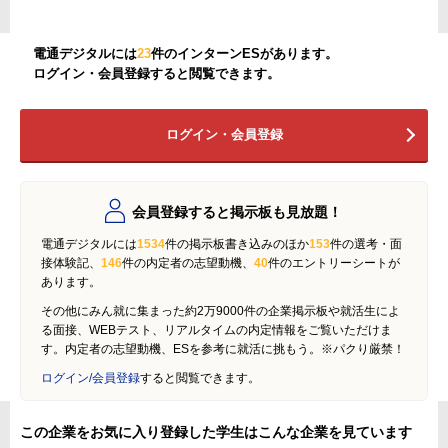
電通デジタルには
23
件のインターンESがあります。
ログイン・会員登録すると閲覧できます。
ログイン・会員登録
会員登録すると掲示板も見放題！
電通デジタルには
1534
件の掲示板書き込みのほか
153
件の選考・面
接体験記、
146
件の内定者の志望動機、
40
件のエントリーシートが
あります。
その他にみん就に集まった約2万9000件の企業掲示板や就活生によ
る面接、WEBテスト、リアルタイムの内定情報をご覧いただけま
す。内定者の志望動機、ESを参考に就活に挑もう。※パクり厳禁！
ログイン/会員登録
すると閲覧できます。
この企業をお気に入り登録した学生はこんな企業を見ています