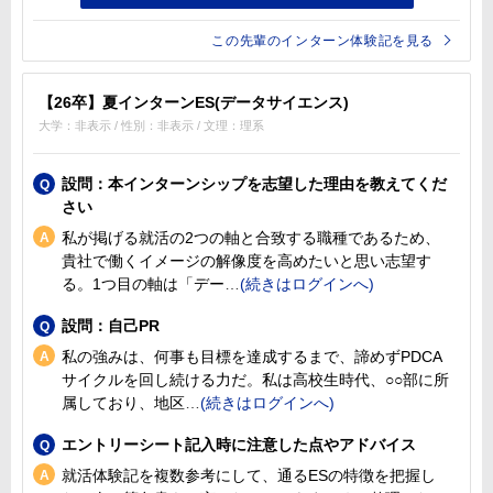
この先輩のインターン体験記を見る
【26卒】夏インターンES(データサイエンス)
大学：非表示 / 性別：非表示 / 文理：理系
設問：本インターンシップを志望した理由を教えてくだ
さい
私が掲げる就活の2つの軸と合致する職種であるため、
貴社で働くイメージの解像度を高めたいと思い志望す
る。1つ目の軸は「デー
設問：自己PR
私の強みは、何事も目標を達成するまで、諦めずPDCA
サイクルを回し続ける力だ。私は高校生時代、○○部に所
属しており、地区
エントリーシート記入時に注意した点やアドバイス
就活体験記を複数参考にして、通るESの特徴を把握し