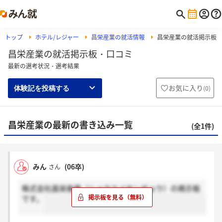
トップ
ホテル/レジャー
昌栄産業の就活情報
昌栄産業の就活掲示板
昌栄産業の就活掲示板・口コミ
最新の選考状況・選考結果
お気に入り
(
0
)
体験記を投稿する
昌栄産業の最新の書き込み一覧
(全1件)
みん
(06卒)
さん
株式会社昌栄産業（ショウエイサンギョウ）の掲示板
です。