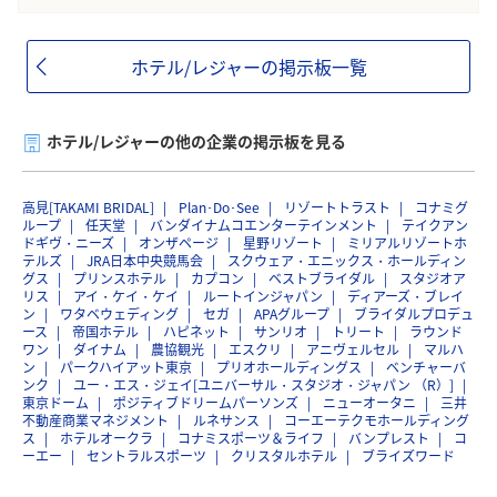
ホテル/レジャーの掲示板一覧
ホテル/レジャーの他の企業の掲示板を見る
高見[TAKAMI BRIDAL]
Plan･Do･See
リゾートトラスト
コナミグ
ループ
任天堂
バンダイナムコエンターテインメント
テイクアン
ドギヴ・ニーズ
オンザページ
星野リゾート
ミリアルリゾートホ
テルズ
JRA日本中央競馬会
スクウェア・エニックス・ホールディン
グス
プリンスホテル
カプコン
ベストブライダル
スタジオア
リス
アイ・ケイ・ケイ
ルートインジャパン
ディアーズ・ブレイ
ン
ワタベウェディング
セガ
APAグループ
ブライダルプロデュ
ース
帝国ホテル
ハピネット
サンリオ
トリート
ラウンド
ワン
ダイナム
農協観光
エスクリ
アニヴェルセル
マルハ
ン
パークハイアット東京
プリオホールディングス
ベンチャーバ
ンク
ユー・エス・ジェイ[ユニバーサル・スタジオ・ジャパン （R）]
東京ドーム
ポジティブドリームパーソンズ
ニューオータニ
三井
不動産商業マネジメント
ルネサンス
コーエーテクモホールディング
ス
ホテルオークラ
コナミスポーツ＆ライフ
バンプレスト
コ
ーエー
セントラルスポーツ
クリスタルホテル
ブライズワード