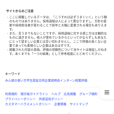
サイトからのご注意
ここに掲載しているデータは、「こうすれば必ずうまくいく」という類
のものではありません。採用過程は人によって異なりますし、方針の変
更や採用担当者が変わることで前年と大幅に変更される場合もありえま
す。
また、言うまでもないことですが、採用過程に対する感じ方は主観的な
ものに過ぎません。他人が誉めているからといってかならずしもあなた
にとって望ましい企業とは言い切れませんし、ここで評価の高くない企
業であっても素晴らしい企業はあるはずです。
掲載された内容の真偽、評価の信頼性について当サイトは保証しかねま
す。あくまでも「一つの結果」として参考程度にとどめてください。
キーワード
みん就の使い方
学生認証
合同企業説明会
インターン
授業評価
利用規約
掲示板ガイドライン
ヘルプ
広告掲載
グループ規約
プライバシーポリシー
外部送信ポリシー
カスタマーハラスメントポリシー
企業情報
サイトマップ