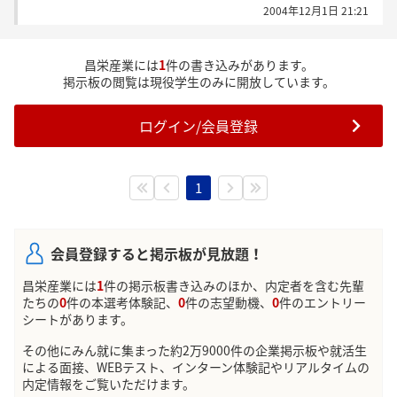
2004年12月1日 21:21
昌栄産業には
1
件の書き込みがあります。
掲示板の閲覧は現役学生のみに開放しています。
ログイン/会員登録
1
会員登録すると掲示板が見放題！
昌栄産業には
1
件の掲示板書き込みのほか、内定者を含む先輩
たちの
0
件の本選考体験記、
0
件の志望動機、
0
件のエントリー
シートがあります。
その他にみん就に集まった約2万9000件の企業掲示板や就活生
による面接、WEBテスト、インターン体験記やリアルタイムの
内定情報をご覧いただけます。