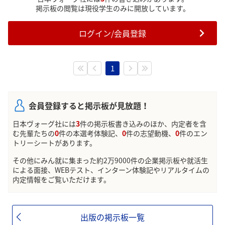
掲示板の閲覧は現役学生のみに開放しています。
ログイン/会員登録
1
会員登録すると掲示板が見放題！
日本ヴォーグ社には
3
件の掲示板書き込みのほか、内定者を含
む先輩たちの
0
件の本選考体験記、
0
件の志望動機、
0
件のエン
トリーシートがあります。
その他にみん就に集まった約2万9000件の企業掲示板や就活生
による面接、WEBテスト、インターン体験記やリアルタイムの
内定情報をご覧いただけます。
出版の掲示板一覧