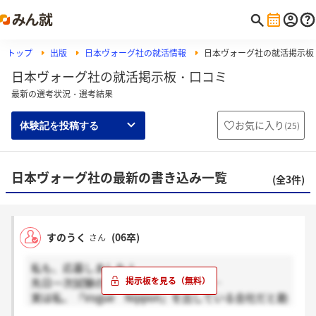
トップ
出版
日本ヴォーグ社の就活情報
日本ヴォーグ社の就活掲示板
日本ヴォーグ社の就活掲示板・口コミ
最新の選考状況・選考結果
お気に入り
(
25
)
体験記を投稿する
日本ヴォーグ社の最新の書き込み一覧
(全3件)
すのうく
(06卒)
さん
私も、応募しました！
先日一次試験の案内を頂いたのですが…
実は私、『Vogue Nippon』を出している会社だと勘
違いしてて、志望理由で少しズレてたはず・・・