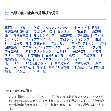
出版の他の企業の掲示板を見る
集英社
ぴあ
小学館
ＫＡＤＯＫＡＷＡ
トーハン
新潮社
新興出版社啓林館
ひかりのくに
ゼンリン
宣伝会議
東京書
籍
福音館書店
マガジンハウス
高橋書店
数研出版
ロッキ
ング・オン
メディアファクトリー
学研ホールディングス
白泉
社
世界文化社
文藝春秋
ぎょうせい
エンターブレイン
光村
図書出版
アスキー・メディアワークス
ビーワークス
ポプラ社
エイ出版社
JTBパブリッシング
日経BP
主婦の友社
光文社
スターツ出版
医学書院
主婦と生活社
東京ニュース通信社
日
之出出版
旺文社
ディスカヴァー・トゥエンティワン
NHK出
版
リクルート北海道じゃらん
家の光協会
PHP研究所
双葉
社
中央公論新社
北海道アルバイト情報社
扶桑社
新日本法規
出版
文溪堂
いろは出版
サイトからのご注意
ここに掲載しているデータは、「こうすれば必ずうまくいく」という類
のものではありません。採用過程は人によって異なりますし、方針の変
更や採用担当者が変わることで前年と大幅に変更される場合もありえま
す。